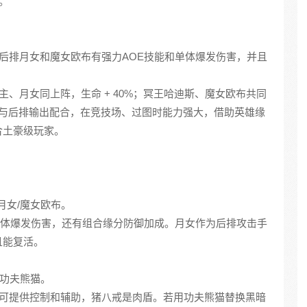
。
。后排月女和魔女欧布有强力AOE技能和单体爆发伤害，并且
主、月女同上阵，生命 + 40%；冥王哈迪斯、魔女欧布共同
制与后排输出配合，在竞技场、过图时能力强大，借助英雄缘
合土豪级玩家。
月女/魔女欧布。
和单体爆发伤害，还有组合缘分防御加成。月女作为后排攻击手
且能复活。
/功夫熊猫。
侠可提供控制和辅助，猪八戒是肉盾。若用功夫熊猫替换黑暗