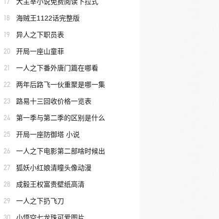
17
大主宰小说免费阅读下拉式
18
海贼王1122话完整版
19
异人之下职员表
20
开局一座山童菲
21
一人之下番外唐门篇在哪看
22
两年后路飞一伙重聚是哪一集
23
路易十三回收价格一览表
24
第一季与第二季的区别是什么
25
开局一座防御塔 小说
26
一人之下电影第二部啥时候出
27
狐妖小红娘清瞳头像动漫
28
成毅王权富贵壁纸高清
29
一人之下扔飞刀
30
小悟空七龙珠可爱图片