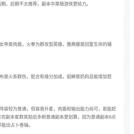
前期，后期不太推荐，副本中黑暗游侠更给力。
，女帝是肉盾，火拳为群攻型英雄，雅典娜是回复生命的辅
吕布是火系群伤，配合有缘分加成，貂蝉是奶妈且能增加怒
说阵容较为普通，但容易升星，肉盾和输出能力尚可，若能赶
拿完副本星数奖励后多刷普通副本更划算，因为普通副本6点
样能出占卜卷轴。