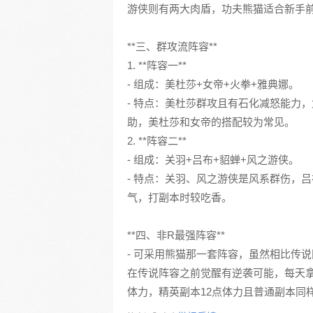
游侠则有两大肉盾，功夫熊猫适合新手
**三、群攻流阵容**
1. **阵容一**
- 组成：美杜莎+女帝+火拳+雅典娜。
- 特点：美杜莎群攻且有石化减怒能力
助，美杜莎和女帝的搭配较为常见。
2. **阵容二**
- 组成：关羽+吕布+貂蝉+风之游侠。
- 特点：关羽、风之游侠是风系群伤，
气，打副本时较吃香。
**四、非R最强阵容**
- 可采用熊猫那一套阵容，虽然相比传
在传说阵容之前觉醒有逆袭可能，每天
体力，精英副本12点体力且普通副本同