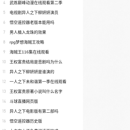
4
武炼巅峰动漫在线观看第二季
5
电视剧异人之下柳妍妍演员
6
悟空遥控器老版本能用吗
7
男人植入龙珠的效果
8
rpg梦想海贼王攻略
9
海贼王116集在线观看
10
王权富贵结局是悲剧吗为什么
11
异人之下柳妍妍是谁演的
12
一人之下未和谐第一季在线观看
13
王权富贵原著小说叫什么名字
14
斗球直播网页版
15
异人之下电影版有第二部吗
16
悟空遥控器历史版