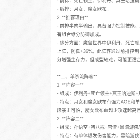
- 前排：死亡领主、伊利丹、冥王哈迪斯
- 后排：月女、魔女欧布。
2. **推荐理由**
- 前排半肉半输出，具备强力控制技能
有组合缘分防御加成。
- 缘分方面：魔兽世界中伊利丹、死亡领
上阵，防御+36%。此阵容通过前排控
分增强生存力，但成型较难，可能更适
**二、单杀流阵容**
1. **阵容一**
- 组成：伊利丹+死亡领主+冥王哈迪斯+
- 特点：月女和魔女欧布有强力AOE
段暴击可怕，魔女欧布血越少攻速越高
2. **阵容二**
- 组成：孙悟空+猪八戒+唐僧+黑暗游侠
- 特点：有单体爆发伤害能力，黑暗游