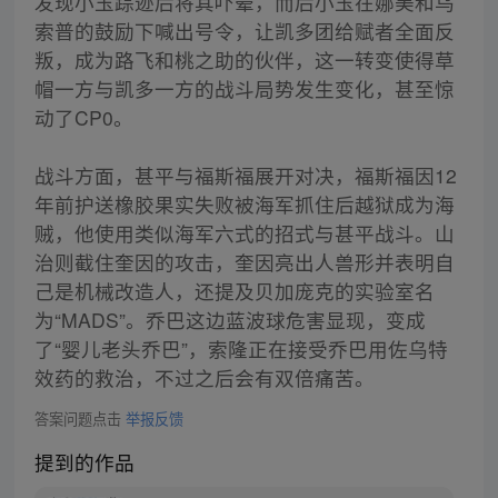
发现小玉踪迹后将其吓晕，而后小玉在娜美和乌
索普的鼓励下喊出号令，让凯多团给赋者全面反
叛，成为路飞和桃之助的伙伴，这一转变使得草
帽一方与凯多一方的战斗局势发生变化，甚至惊
动了CP0。
战斗方面，甚平与福斯福展开对决，福斯福因12
年前护送橡胶果实失败被海军抓住后越狱成为海
贼，他使用类似海军六式的招式与甚平战斗。山
治则截住奎因的攻击，奎因亮出人兽形并表明自
己是机械改造人，还提及贝加庞克的实验室名
为“MADS”。乔巴这边蓝波球危害显现，变成
了“婴儿老头乔巴”，索隆正在接受乔巴用佐乌特
效药的救治，不过之后会有双倍痛苦。
答案问题点击
举报反馈
提到的作品