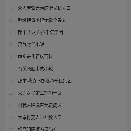
众人看魏无羡的腿又长又白
15
超级神豪系统无数个美女
16
都市 开局白捡千亿集团
17
灵气时代小说
18
虚实进化百度百科
19
有关厌胜术的小说
20
都市 我真不想继承千亿集团
21
大力女子第二部叫什么
22
哄我入睡漫画免费阅读
23
大奉打更人巫神教人员
24
极品阴阳师万灵简介
25