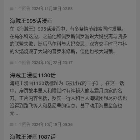
1 个回答
2024年11月05日 02:58
海贼王995话漫画
在《海贼王》995话漫画中，有多条情节线索同时发展。
在马尔科这边，之前他和佩罗斯佩罗游说大妈脱离与凯多
的联盟失败，随后马尔科与大妈交恶，双方交手时马尔科
的火焰烧毁了大妈的普罗米修斯，但他也被大妈锁...
1 个回答
2024年10月22日 23:17
海贼王漫画1130话
海贼王漫画1130话标题为《被诅咒的王子》。在这一话
中，扉页故事里大和睡觉时有神秘人偷走霜月康家的名
刀。正片内容包括，罗宾一行人和巨人海贼团想尽办法也
没得到路飞等人和桑尼号的信息，甚平动用海里鲨鱼也
无...
1 个回答
2024年10月18日 09:36
海贼王漫画1087话