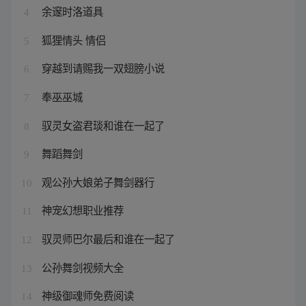
余邃时洛道具
4
狐狸情头 情侣
5
穿越到请赐我一双翅膀小说
6
奉巫巫城
7
驭灵女盗君琰和谁在一起了
8
舞蹈舞剑
9
观公孙大娘弟子舞剑器行
10
神宠幻想职业推荐
11
驭灵师巴尔最后和谁在一起了
12
公孙舞剑视频大全
13
神级御魂师免费阅读
14