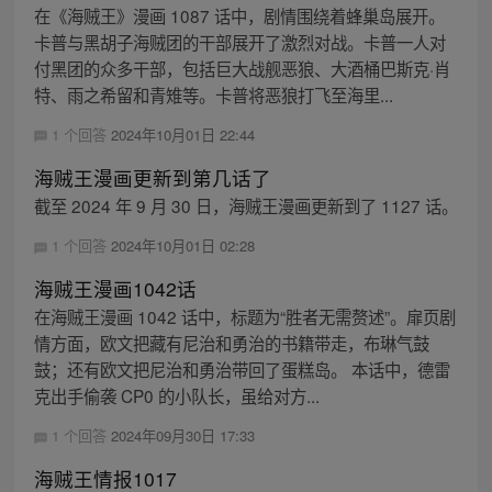
在《海贼王》漫画 1087 话中，剧情围绕着蜂巢岛展开。
卡普与黑胡子海贼团的干部展开了激烈对战。卡普一人对
付黑团的众多干部，包括巨大战舰恶狼、大酒桶巴斯克·肖
特、雨之希留和青雉等。卡普将恶狼打飞至海里...
1 个回答
2024年10月01日 22:44
海贼王漫画更新到第几话了
截至 2024 年 9 月 30 日，海贼王漫画更新到了 1127 话。
1 个回答
2024年10月01日 02:28
海贼王漫画1042话
在海贼王漫画 1042 话中，标题为“胜者无需赘述”。扉页剧
情方面，欧文把藏有尼治和勇治的书籍带走，布琳气鼓
鼓；还有欧文把尼治和勇治带回了蛋糕岛。 本话中，德雷
克出手偷袭 CP0 的小队长，虽给对方...
1 个回答
2024年09月30日 17:33
海贼王情报1017