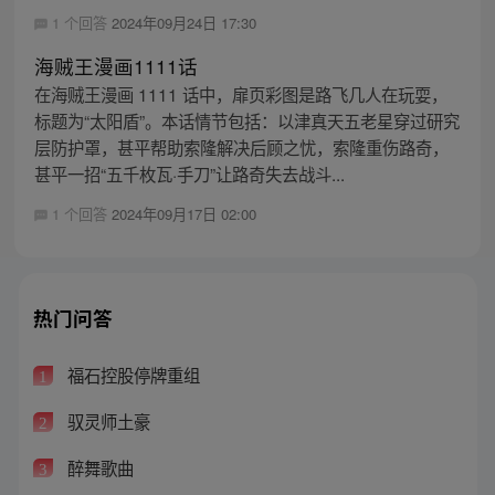
1 个回答
2024年09月24日 17:30
海贼王漫画1111话
在海贼王漫画 1111 话中，扉页彩图是路飞几人在玩耍，
标题为“太阳盾”。本话情节包括：以津真天五老星穿过研究
层防护罩，甚平帮助索隆解决后顾之忧，索隆重伤路奇，
甚平一招“五千枚瓦·手刀”让路奇失去战斗...
1 个回答
2024年09月17日 02:00
热门问答
福石控股停牌重组
1
驭灵师土豪
2
醉舞歌曲
3