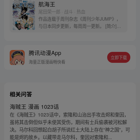
航海王
尾田荣一郎 · 战斗 · 热血
作品连载于周刊杂志《周刊少年JUMP》，
与日本同步更新，每周周一更新。 [简介]有
一个梦想成为海盗的少年叫路飞，他因误
食“恶魔果实”而成为了橡皮人，在获得超人
能力的同时付出了一辈子无法游泳的代价。
腾讯动漫App
十年后，路飞为实现与因救他而断臂的杰克
立即下载
斯的约定而出海，开始了以成为海盗王为目
海量正版漫画畅快看
标的伟大的冒险旅程！
相关问答
海贼王 漫画 1023话
在《海贼王》1023话中，索隆和山治出手攻击烬和奎因，
虽将其击倒但似乎未使其受伤，期间有士兵偷袭被河松解
决。马尔科回想起白胡子所说红土大陆上存在“神之国”，可
能是烬的故乡。以藏带走马尔科，奎因对索隆和...