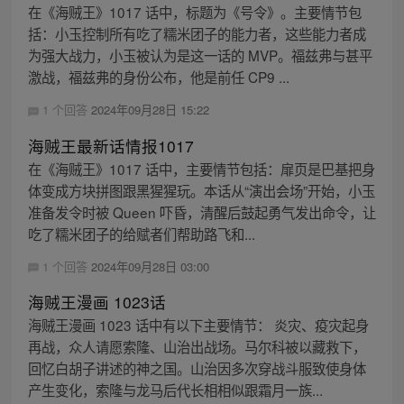
在《海贼王》1017 话中，标题为《号令》。主要情节包
括：小玉控制所有吃了糯米团子的能力者，这些能力者成
为强大战力，小玉被认为是这一话的 MVP。福兹弗与甚平
激战，福兹弗的身份公布，他是前任 CP9 ...
1 个回答
2024年09月28日 15:22
海贼王最新话情报1017
在《海贼王》1017 话中，主要情节包括：扉页是巴基把身
体变成方块拼图跟黑猩猩玩。本话从“演出会场”开始，小玉
准备发令时被 Queen 吓昏，清醒后鼓起勇气发出命令，让
吃了糯米团子的给赋者们帮助路飞和...
1 个回答
2024年09月28日 03:00
海贼王漫画 1023话
海贼王漫画 1023 话中有以下主要情节： 炎灾、疫灾起身
再战，众人请愿索隆、山治出战场。马尔科被以藏救下，
回忆白胡子讲述的神之国。山治因多次穿战斗服致使身体
产生变化，索隆与龙马后代长相相似跟霜月一族...