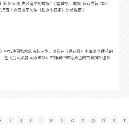
 205 期-古装造型的成毅”“明星壁纸｜成毅”获取成毅 2024
点击下方链接来阅读《狐妖小红娘》原著提前了...
》中饰演萧秋水的古装造型，以及在《莲花楼》中饰演李莲花的
；在《沉香如屑·沉香重华》中饰演帝君等角色的古装扮相也各
H
I
J
K
L
M
N
O
P
Q
R
S
T