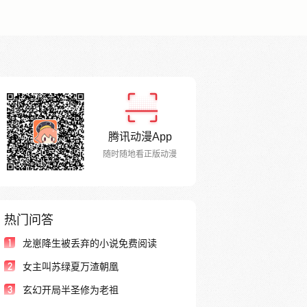
腾讯动漫App
随时随地看正版动漫
热门问答
1
龙崽降生被丢弃的小说免费阅读
2
女主叫苏绿夏万渣朝凰
3
玄幻开局半圣修为老祖