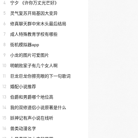
4
宁夕 《许你万丈光芒好》
5
灵气复苏开局基因大变异
6
修真聊天群中宋木头最后结局
7
成人特殊教育学校有哪些
8
街机模拟器app
9
小龙的图片可爱图片
10
明朝败家子有几个女人啊
11
巨龙巨龙你擦亮眼的下一句歌词
12
婚配小说推荐
13
伯爵和男爵哪个地位高
14
我的双修道侣小说原著是什么
15
妖神记有声小说在线听
16
兽类动漫名字