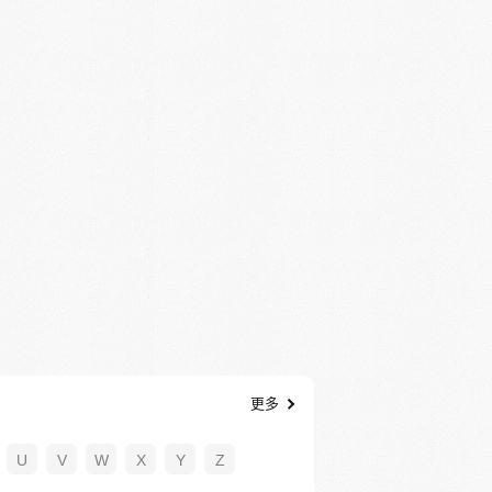
更多
U
V
W
X
Y
Z