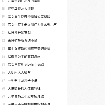
17
九星毒奶江小皮的星图
18
提亚马特vs大海蛇
19
恶女重生逆袭漫画解说完整版
20
庶女生存手册许凤佳为什么娶小五
21
从日漫开始穿越
22
末日避难所系统小说
23
每个女孩都想拥有完美的爱情
24
以御兽为主的玄幻漫画
25
庶女生存札记by陌上无双
26
大明闲人大篷车
27
一朝有了龙崽子小说
28
天生媚骨的人性格特征
29
九星毒奶江小皮星技介绍
30
杂役弟子获得神秘戒指的小说