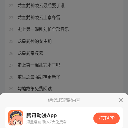
龙皇武神凌云最后娶了谁
22
龙皇武神凌云上秦冬雪
23
史上第一混乱刘忙全部音乐
24
龙皇武神的女主角
25
龙皇武帝凌云
26
史上第一混乱完本了吗
27
重生之最强剑神更新了
28
勾缠故筝免费阅读
29
我真的长生不老完结了
继续浏览精彩内容
30
腾讯动漫App
打开APP
海量漫画 新人7天免费看