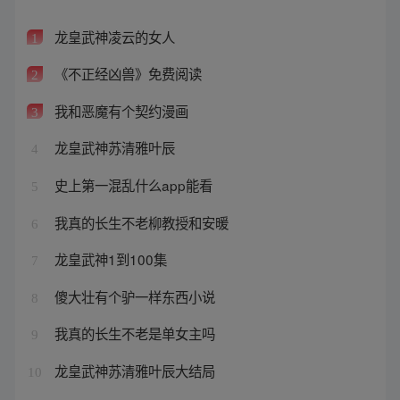
龙皇武神凌云的女人
1
《不正经凶兽》免费阅读
2
我和恶魔有个契约漫画
3
龙皇武神苏清雅叶辰
4
史上第一混乱什么app能看
5
我真的长生不老柳教授和安暖
6
龙皇武神1到100集
7
傻大壮有个驴一样东西小说
8
我真的长生不老是单女主吗
9
龙皇武神苏清雅叶辰大结局
10