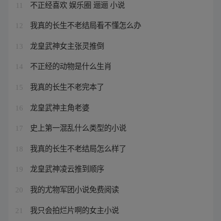
不正经喜欢 娱乐圈 逦逦 小说
11
我真的长生不老结局看不懂怎么办
12
龙皇武神女主张灵推倒
13
不正经的动物是什么生肖
14
我真的长生不老完本了
15
龙皇武神主角老婆
16
史上第一混乱什么类型的小说
17
我真的长生不老结局怎么样了
18
龙皇武神凌云推到顺序
19
我的尤物军团小说免费阅读
20
我只会拍烂片啊的女主小说
21