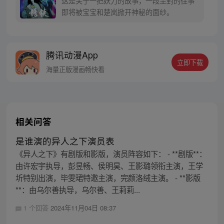
这是关于一把妖刀的故事，一段尘封的往事
同踏上“异人”之旅。
即将被宝宝和楚岚掀开神秘的面纱。
腾讯动漫App
立即下载
海量正版漫画畅快看
相关问答
是谁演的异人之下演员表
《异人之下》有剧版和影版，演员阵容如下： - **剧版**：
由许宏宇执导，彭昱畅、侯明昊、王影璐领衔主演，王学
圻特别出演，毕雯珺特邀主演，完颜洛绒主演。 - **影版
**：由乌尔善执导，乌尔善、王莉莉...
1 个回答
2024年11月04日 08:37