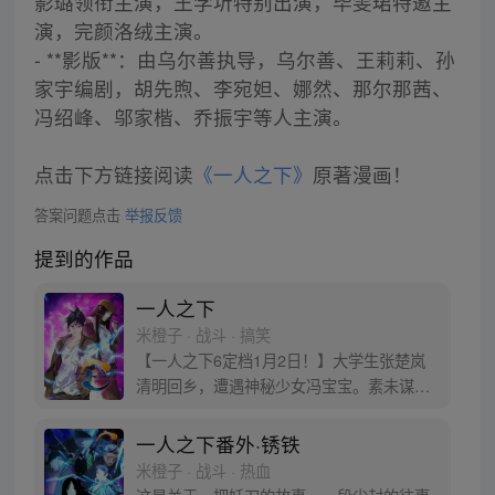
影璐领衔主演，王学圻特别出演，毕雯珺特邀主
演，完颜洛绒主演。
- **影版**：由乌尔善执导，乌尔善、王莉莉、孙
家宇编剧，胡先煦、李宛妲、娜然、那尔那茜、
冯绍峰、邬家楷、乔振宇等人主演。
点击下方链接阅读
《一人之下》
原著漫画！
答案问题点击
举报反馈
提到的作品
一人之下
米橙子 · 战斗 · 搞笑
【一人之下6定档1月2日！】大学生张楚岚
清明回乡，遭遇神秘少女冯宝宝。素未谋面
的冯宝宝却对张楚岚异常熟悉，并将其带去
自己打工的快递公司。为了帮冯宝宝寻找她
一人之下番外·锈铁
的身世，也为了查清自己与爷爷身上的秘
米橙子 · 战斗 · 热血
密，张楚岚的生活被彻底颠覆，与冯宝宝一