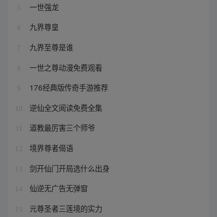
一世强龙
5
九界尊皇
6
九界至尊是谁
7
一世之尊动漫免费观看
8
176经典版传奇手游推荐
9
逆仙全文阅读免费全集
10
道教最厉害三个师爷
11
境界尊者偈语
12
剑开仙门开局选什么出身
13
仙逆无广告无弹窗
14
元尊圣者三莲境的实力
15