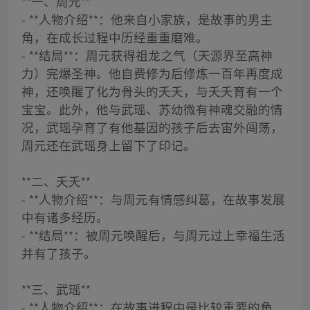
**一、周元**
- **人物介绍**：他来自小家族，是故事的男主
角，在成长过程中历经重重磨难。
- **结局**：周元获得祖龙之气（天源界至高神
力）完爆圣神。他自费修为后修炼一百年再度成
神，还唤醒了化为骨头的夭夭，与夭夭育有一个
宝宝。此外，他与武瑶、苏幼微有神魂交融的情
况，武瑶孕育了有他基因的孩子后去宙外闯荡，
周元还在武瑶身上留下了印记。
**二、夭夭**
- **人物介绍**：与周元有情感纠葛，在故事发展
中有诸多经历。
- **结局**：被周元唤醒后，与周元过上幸福生活
并有了孩子。
**三、武瑶**
- **人物介绍**：在故事进程中是比较重要的角