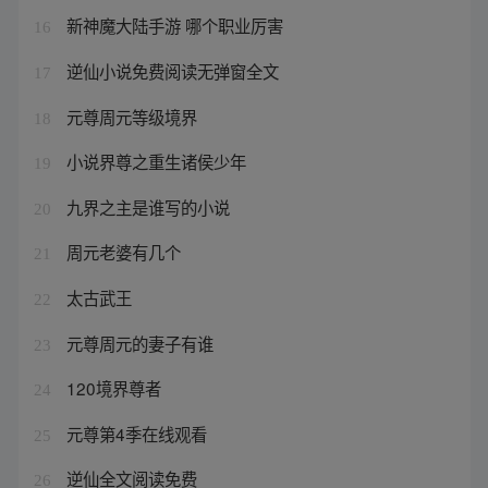
新神魔大陆手游 哪个职业厉害
16
逆仙小说免费阅读无弹窗全文
17
元尊周元等级境界
18
小说界尊之重生诸侯少年
19
九界之主是谁写的小说
20
周元老婆有几个
21
太古武王
22
元尊周元的妻子有谁
23
120境界尊者
24
元尊第4季在线观看
25
逆仙全文阅读免费
26