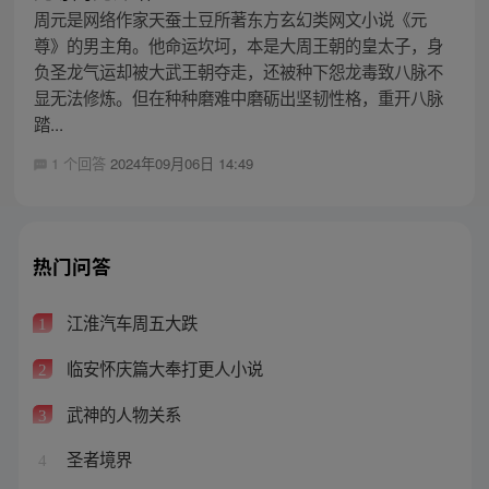
周元是网络作家天蚕土豆所著东方玄幻类网文小说《元
尊》的男主角。他命运坎坷，本是大周王朝的皇太子，身
负圣龙气运却被大武王朝夺走，还被种下怨龙毒致八脉不
显无法修炼。但在种种磨难中磨砺出坚韧性格，重开八脉
踏...
1 个回答
2024年09月06日 14:49
热门问答
江淮汽车周五大跌
1
临安怀庆篇大奉打更人小说
2
武神的人物关系
3
圣者境界
4