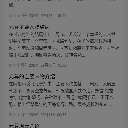
修...
1 个回答
2024年09月17日 19:05
元尊主要人物结局
在《元尊》的结局中： - 周元、夭夭过上了幸福的二人世
界并孕育了一个宝宝。 - 武瑶怀孕，孩子的情况较为特
殊，与苏幼微和周元有关。 - 苏幼微离开了天源界。 - 圣神
被正派战胜，彻底戳骨扬灰，其神骨洒...
1 个回答
2024年09月15日 15:02
元尊的主要人物介绍
在网络小说《元尊》中，主要人物包括： - 周元：大周王
朝太子，身负圣龙气运，却被敌国大武夺走，身缠“怨龙
毒”。他性格坚韧，在种种不幸遭遇中磨砺自己，重开八
脉，踏上涅槃重生的历练修行之路。最终成长为苍玄...
1 个回答
2024年09月15日 00:55
元尊周元介绍