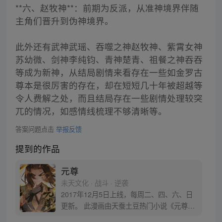
**六、赵牧神**：前期为反派，从准神境界伴随
主角们晋升到伪神境界。
此外还有武神武瑶、吞噬之神赵牧神、紫霄女神
苏幼微、剑神李纯钧、青神楚青、祖餐之神吞吞
等成为新神，从结局剧情来看存在一些如金罗古
尊本是很厉害的存在，却在短短几十年被超越等
令人费解之处，而且结局存在一些剧情处理较突
兀的情况，如感情线梳理不够清晰等。
答案问题点击
举报反馈
提到的作品
元尊
未天文化 · 战斗 · 逆袭
2017年12月5日上线，每周二、四、六、日
更新。 此漫画由天蚕土豆热门小说《元尊》
改编。少年执笔，龙蛇舞动；劈开乱世，点