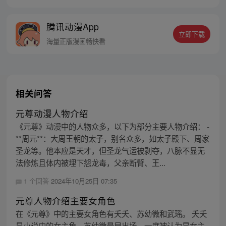
亮苍穹。气掌乾坤的世界里，究竟是蟒雀吞
龙，还是圣龙崛起？！
腾讯动漫App
立即下载
海量正版漫画畅快看
相关问答
元尊动漫人物介绍
《元尊》动漫中的人物众多，以下为部分主要人物介绍： -
**周元**：大周王朝的太子，别名众多，如太子殿下、周家
圣龙等。他本应是天才，但圣龙气运被剥夺，八脉不显无
法修炼且体内被埋下怨龙毒，父亲断臂、王...
1 个回答
2024年10月25日 07:35
元尊人物介绍主要女角色
在《元尊》中的主要女角色有夭夭、苏幼微和武瑶。 夭夭
是小说中的女主角。苏幼微最早出场，一度被认为是女主