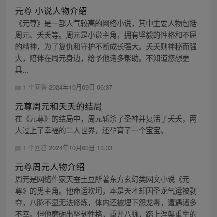
元尊 小说人物介绍
《元尊》是一部人气较高的网络小说，其中主要人物包括
周元、夭夭等。周元是小说主角，拥有坚毅的性格和不屈
的精神，为了复仇和守护不断成长强大。夭夭则神秘而强
大，陪伴在周元身边，给予他诸多帮助。不知道您想更
具...
1 个回答
2024年10月09日 06:37
元尊周元和夭夭的结局
在《元尊》的结局中，周元斩杀了圣神并复活了夭夭，两
人过上了幸福的二人世界，还孕育了一个宝宝。
1 个回答
2024年10月03日 13:33
元尊周元人物介绍
周元是网络作家天蚕土豆所著东方玄幻类网文小说《元
尊》的男主角。他命运坎坷，本是天才却因圣龙气运被剥
夺，八脉不显无法修炼，体内还被埋下怨龙毒，遭遇诸多
不幸。但他磨砺出坚韧性格，重开八脉，踏上涅槃重生的