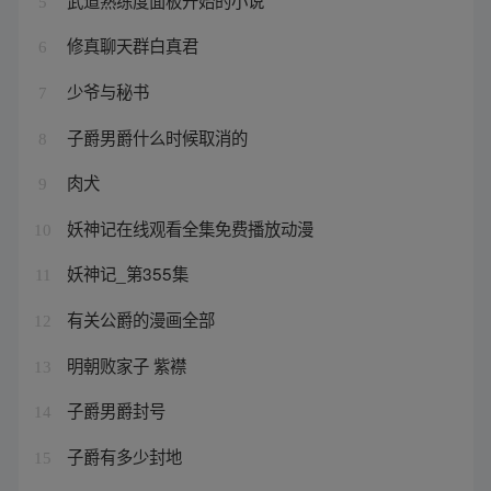
5
修真聊天群白真君
6
少爷与秘书
7
子爵男爵什么时候取消的
8
肉犬
9
妖神记在线观看全集免费播放动漫
10
妖神记_第355集
11
有关公爵的漫画全部
12
明朝败家子 紫襟
13
子爵男爵封号
14
子爵有多少封地
15