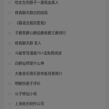
咬女生的脖子一直吸血真人
16
修真聊天群白的结局
17
《霸道总裁别惹我》
18
子爵男爵公爵伯爵侯爵王爵排行
19
修真聊天群 圣人
20
斗破苍穹漫画751话免费阅读
21
白鹤仙师是什么神
22
大象音乐俱乐部老板背景简介
23
明朝伪君子评价
24
公子修仙小说
25
上海音乐制作公司
26