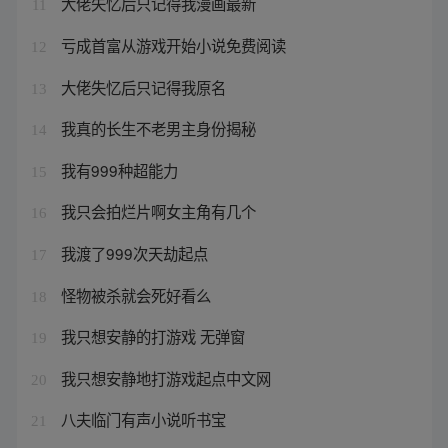
大佬失忆后只记得我漫画最新
11
亏成首富从游戏开始小说免费阅读
12
大佬失忆后只记得我原名
13
我真的长生不老男主身份揭秘
14
我有999种超能力
15
我只会拍烂片啊女主角有几个
16
我渡了999次天劫起点
17
怪物被杀就会死好看么
18
我只想安静的打游戏 无弹窗
19
我只想安静地打游戏起点中文网
20
八夫临门有声小说听书宝
21