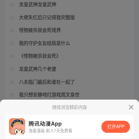
龙皇武神龙皇武神
22
大佬失忆后只记得我完整版
23
怪物被杀就会死境界
24
我的守护女友结局是什么
25
《怪物被杀就会死》
26
龙皇武神几个老婆
27
八夫临门最后和谁在一起了
28
我只想安静地打游戏周文身世
29
我只想安静地打游戏免费阅读
继续浏览精彩内容
30
腾讯动漫App
打开APP
海量漫画 新人7天免费看