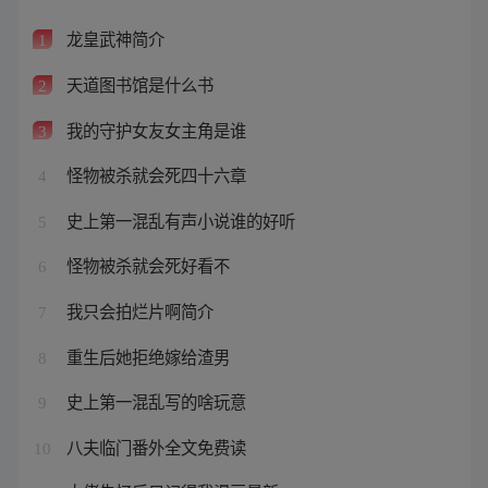
龙皇武神简介
1
天道图书馆是什么书
2
我的守护女友女主角是谁
3
怪物被杀就会死四十六章
4
史上第一混乱有声小说谁的好听
5
怪物被杀就会死好看不
6
我只会拍烂片啊简介
7
重生后她拒绝嫁给渣男
8
史上第一混乱写的啥玩意
9
八夫临门番外全文免费读
10