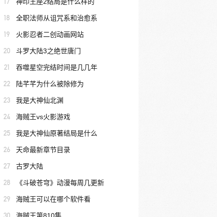
17
神印王座2结局是什么样的
18
全职法师从诅咒系和治愈系
19
火影忍者二创动画网站
20
斗罗大陆3之绝世唐门
21
吞噬星空完结时间是几几年
22
陆芊芊为什么被除修为
23
我是大神仙北渊
24
海贼王vs火影游戏
25
我是大神仙原著结局是什么
26
天命最新章节目录
27
古罗大陆
28
《斗破苍穹》动漫每周几更新
29
海贼王可以在哪个软件看
30
海贼王第810集