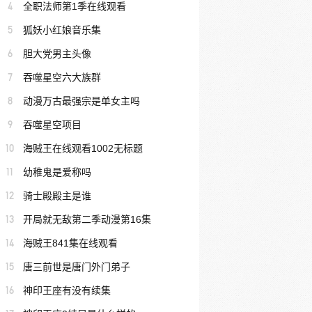
4
全职法师第1季在线观看
5
狐妖小红娘音乐集
6
胆大党男主头像
7
吞噬星空六大族群
8
动漫万古最强宗是单女主吗
9
吞噬星空项目
10
海贼王在线观看1002无标题
11
幼稚鬼是爱称吗
12
骑士殿殿主是谁
13
开局就无敌第二季动漫第16集
14
海贼王841集在线观看
15
唐三前世是唐门外门弟子
16
神印王座有没有续集