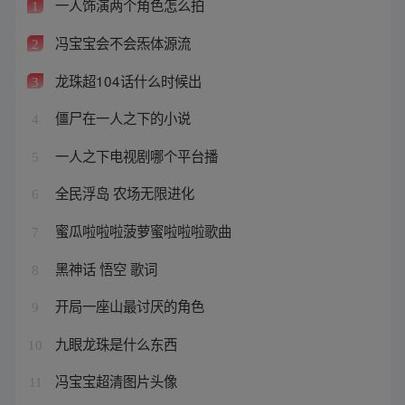
一人饰演两个角色怎么拍
1
冯宝宝会不会炁体源流
2
龙珠超104话什么时候出
3
僵尸在一人之下的小说
4
一人之下电视剧哪个平台播
5
全民浮岛 农场无限进化
6
蜜瓜啦啦啦菠萝蜜啦啦啦歌曲
7
黑神话 悟空 歌词
8
开局一座山最讨厌的角色
9
九眼龙珠是什么东西
10
冯宝宝超清图片头像
11