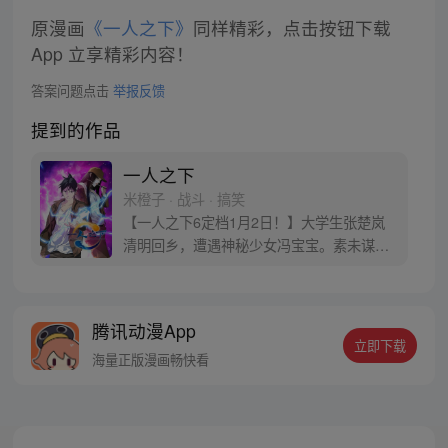
原漫画
《一人之下》
同样精彩，点击按钮下载
App 立享精彩内容！
答案问题点击
举报反馈
提到的作品
一人之下
米橙子 · 战斗 · 搞笑
【一人之下6定档1月2日！】大学生张楚岚
清明回乡，遭遇神秘少女冯宝宝。素未谋面
的冯宝宝却对张楚岚异常熟悉，并将其带去
自己打工的快递公司。为了帮冯宝宝寻找她
的身世，也为了查清自己与爷爷身上的秘
腾讯动漫App
密，张楚岚的生活被彻底颠覆，与冯宝宝一
立即下载
同踏上“异人”之旅。
海量正版漫画畅快看