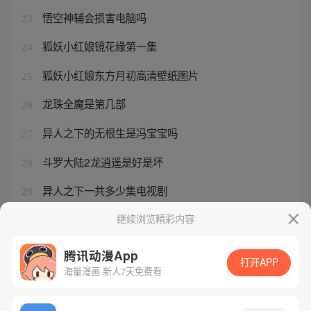
悟空神辅会损害电脑吗
23
狐妖小红娘镜花缘第一集
24
狐妖小红娘东方月初高清壁纸图片
25
龙珠全魔是第几部
26
异人之下的无根生是冯宝宝吗
27
斗罗大陆2龙逍遥是好是坏
28
异人之下一共多少集电视剧
29
狐妖小红娘剑心是什么意思
继续浏览精彩内容
30
腾讯动漫App
打开APP
海量漫画 新人7天免费看
腾讯漫画
起点读书
QQ阅读