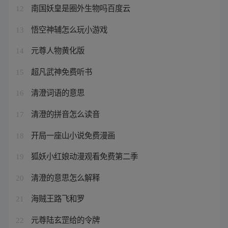
南国妖皇是圈外生物吗百度云
12
悟空神辅怎么玩小游戏
13
元尊人物黄化版
14
超凡武神免费听书
15
清澄词语的意思
16
清澄的拼音怎么读音
17
开局一座山小说免费漫画
18
狐妖小红娘动漫观看免费第二季
19
清澄的意思怎么解释
20
海贼王路飞和罗
21
元尊陆玄罡给的令牌
22