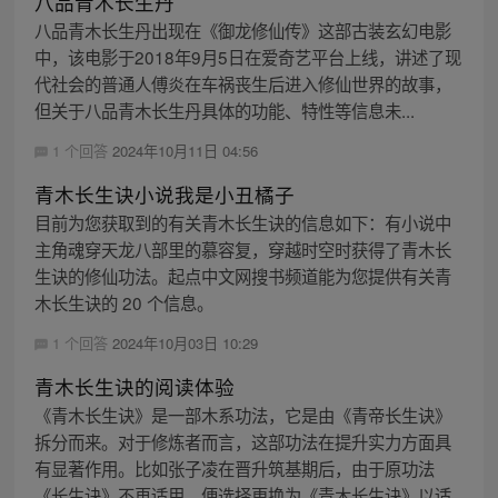
八品青木长生丹
八品青木长生丹出现在《御龙修仙传》这部古装玄幻电影
中，该电影于2018年9月5日在爱奇艺平台上线，讲述了现
代社会的普通人傅炎在车祸丧生后进入修仙世界的故事，
但关于八品青木长生丹具体的功能、特性等信息未...
1 个回答
2024年10月11日 04:56
青木长生诀小说我是小丑橘子
目前为您获取到的有关青木长生诀的信息如下：有小说中
主角魂穿天龙八部里的慕容复，穿越时空时获得了青木长
生诀的修仙功法。起点中文网搜书频道能为您提供有关青
木长生诀的 20 个信息。
1 个回答
2024年10月03日 10:29
青木长生诀的阅读体验
《青木长生诀》是一部木系功法，它是由《青帝长生诀》
拆分而来。对于修炼者而言，这部功法在提升实力方面具
有显著作用。比如张子凌在晋升筑基期后，由于原功法
《长生诀》不再适用，便选择更换为《青木长生诀》以适