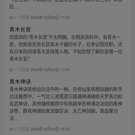
应...
1 个回答
2024年10月02日 17:03
青木长官
您提到的“青木长官”不太明确。在相关资料中，有青木一
彦，他是原官房长官青木干雄的长子，在参议院任职。还
有日本的间谍青木宣纯等人物。不知您想了解的是哪一位
青木长官？
1 个回答
2024年10月02日 17:01
青木神诀
青木神诀是修仙功法中的一种。在修仙家族模拟器的新手
功法推荐中，一气化三清需遗忘圆满神通辅修天罗真功和
玄武神诀，其他辅修推荐中有高额单伤神通功法如四象神
诀等，群攻神通如真龙御空诀、太乙神剑圈，高血量功
法...
1 个回答
2024年10月02日 15:55