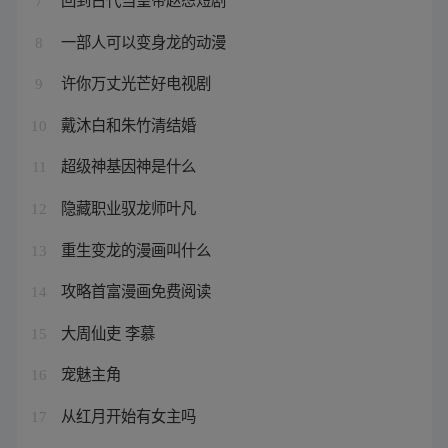
7
一部人可以变身龙的动漫
8
许你万丈光芒好电视剧
9
戴沐白和朱竹清结婚
10
超级神基因神是什么
11
隐藏职业驭龙师叶凡
12
重生变龙的漫画叫什么
13
攻略首富漫画免费阅读
14
大周仙吏 李慕
15
宠魅主角
16
从红月开始有女主吗
17