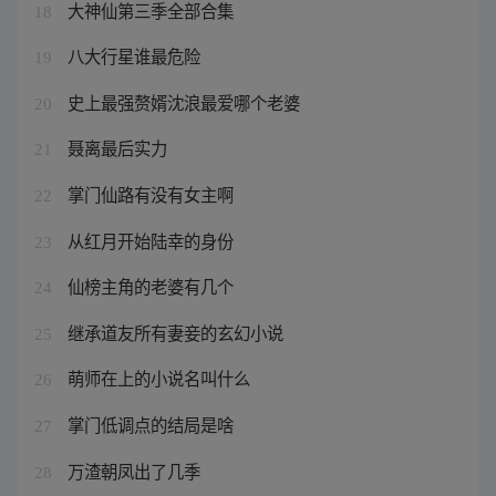
大神仙第三季全部合集
18
八大行星谁最危险
19
史上最强赘婿沈浪最爱哪个老婆
20
聂离最后实力
21
掌门仙路有没有女主啊
22
从红月开始陆幸的身份
23
仙榜主角的老婆有几个
24
继承道友所有妻妾的玄幻小说
25
萌师在上的小说名叫什么
26
掌门低调点的结局是啥
27
万渣朝凤出了几季
28