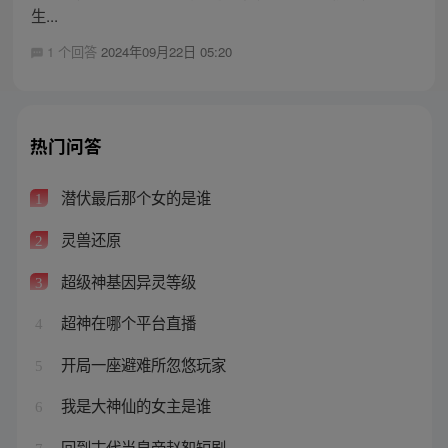
生...
1 个回答
2024年09月22日 05:20
热门问答
潜伏最后那个女的是谁
1
灵兽还原
2
超级神基因异灵等级
3
超神在哪个平台直播
4
开局一座避难所忽悠玩家
5
我是大神仙的女主是谁
6
回到古代当皇帝赵恕短剧