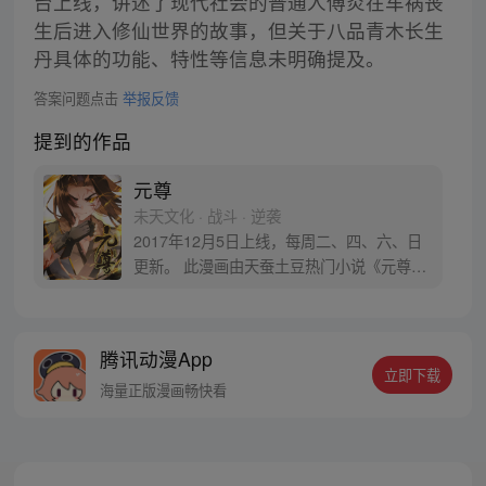
台上线，讲述了现代社会的普通人傅炎在车祸丧
生后进入修仙世界的故事，但关于八品青木长生
丹具体的功能、特性等信息未明确提及。
答案问题点击
举报反馈
提到的作品
元尊
未天文化 · 战斗 · 逆袭
2017年12月5日上线，每周二、四、六、日
更新。 此漫画由天蚕土豆热门小说《元尊》
改编。少年执笔，龙蛇舞动；劈开乱世，点
亮苍穹。气掌乾坤的世界里，究竟是蟒雀吞
龙，还是圣龙崛起？！
腾讯动漫App
立即下载
海量正版漫画畅快看