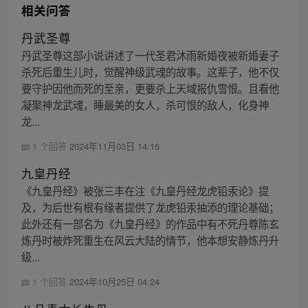
相关问答
丹武圣尊
丹武圣尊这部小说讲述了一代圣君沐雨新婚夜被新婚妻子
杀死后重生儿时，觉醒神级武魂的故事。这辈子，他不仅
要守护因他而死的至亲，更要杀上天域报仇雪恨。且看他
凝聚神龙武魂，睡最美的女人，杀可恨的敌人，化身神
龙...
1 个回答
2024年11月03日 14:16
九皇丹经
《九皇丹经》被张三丰在注《九皇丹经龙虎铅汞论》提
及，为后世有根有缘者提供了龙虎铅汞抽添的理论基础；
此外还有一部名为《九皇丹经》的作品中有不死丹尊陈玄
炼丹时被炸死重生在风云大陆的情节，他本想安静炼丹升
级...
1 个回答
2024年10月25日 04:24