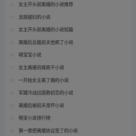
女主开头就离婚的小说推荐
12
龙族媳妇的小说
13
女主开头就离婚的小说短篇
14
离婚后总裁前夫他疯了小说
15
萌宝宝小说
16
女主离婚另嫁高干小说
17
一开始女主离了婚的小说
18
军婚冷战出国救初恋的小说
19
离婚后被前夫宠坏小说
20
萌宝小说排行榜
21
第一章把离婚协议签了的小说
22