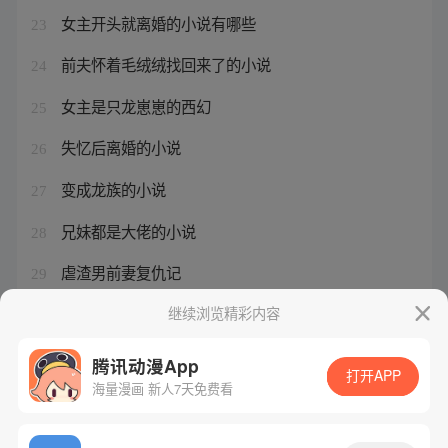
女主开头就离婚的小说有哪些
23
前夫怀着毛绒绒找回来了的小说
24
女主是只龙崽崽的西幻
25
失忆后离婚的小说
26
变成龙族的小说
27
兄妹都是大佬的小说
28
虐渣男前妻复仇记
29
首富结婚小说
继续浏览精彩内容
30
腾讯动漫App
打开APP
海量漫画 新人7天免费看
腾讯漫画
起点读书
QQ阅读