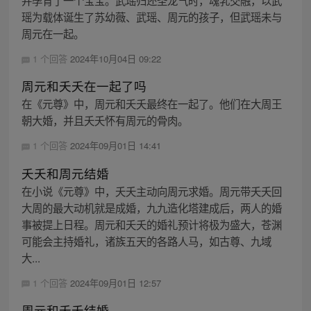
并孕育了一个宝宝。武瑶归还圣龙气时，魂乳交融，以武
瑶为载体诞生了苏幼薇、武瑶、周元的孩子，但武瑶未与
周元在一起。
1 个回答
2024年10月04日 09:22
周元和夭夭在一起了吗
在《元尊》中，周元和夭夭最终在一起了。他们在大周王
朝大婚，并且夭夭怀有周元的骨肉。
1 个回答
2024年09月01日 14:41
夭夭和周元结婚
在小说《元尊》中，夭夭主动向周元求婚。周元带夭夭回
大周的最大动机就是成婚，九九造化塔建成后，两人的婚
事被提上日程。周元和夭夭的婚礼预计将极为盛大，苍渊
可能会主持婚礼，诸族五天的各路人马，如古尊、九域
大...
1 个回答
2024年09月01日 12:57
周元和夭夭结婚