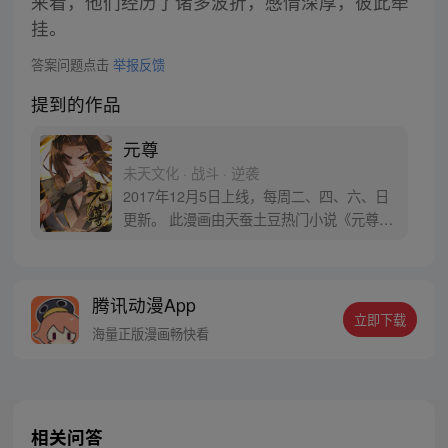
来看，他们经历了诸多波折，感情深厚，彼此牵
挂。
答案问题点击
举报反馈
提到的作品
元尊
未天文化 · 战斗 · 逆袭
2017年12月5日上线，每周二、四、六、日
更新。 此漫画由天蚕土豆热门小说《元尊》
改编。少年执笔，龙蛇舞动；劈开乱世，点
亮苍穹。气掌乾坤的世界里，究竟是蟒雀吞
龙，还是圣龙崛起？！
腾讯动漫App
立即下载
海量正版漫画畅快看
相关问答