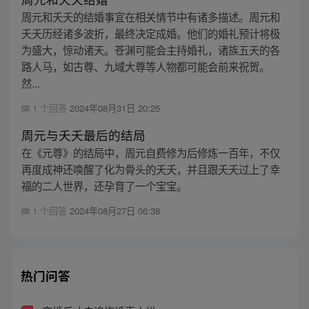
周元和夭夭的结婚事宜在相关情节中有诸多描述。周元和
夭夭历经诸多波折，最终决定成婚。他们的婚礼预计将极
为盛大，惊动诸天。苍渊可能会主持婚礼，诸族五天的各
路人马，如古尊、九域大尊等人物都可能会前来祝贺。
然...
1 个回答
2024年08月31日 20:25
周元与夭夭最后的结局
在《元尊》的结局中，周元自费修为后修炼一百年，不仅
再度成神还唤醒了化为骨头的夭夭，并且跟夭夭过上了幸
福的二人世界，还孕育了一个宝宝。
1 个回答
2024年08月27日 06:38
热门问答