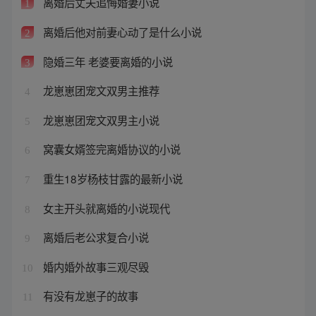
离婚后丈夫追悔婚妻小说
1
离婚后他对前妻心动了是什么小说
2
隐婚三年 老婆要离婚的小说
3
龙崽崽团宠文双男主推荐
4
龙崽崽团宠文双男主小说
5
窝囊女婿签完离婚协议的小说
6
重生18岁杨枝甘露的最新小说
7
女主开头就离婚的小说现代
8
离婚后老公求复合小说
9
婚内婚外故事三观尽毁
10
有没有龙崽子的故事
11