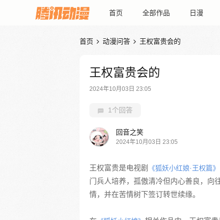
首页
全部作品
日漫
首页
动漫问答
王权富贵会的


王权富贵会的
2024年10月03日 23:05
1个回答
回音之笑
2024年10月03日 23:05
王权富贵是电视剧
《狐妖小红娘·王权篇》
门兵人培养，孤傲清冷但内心善良，向
情，并在苦情树下签订转世续缘。