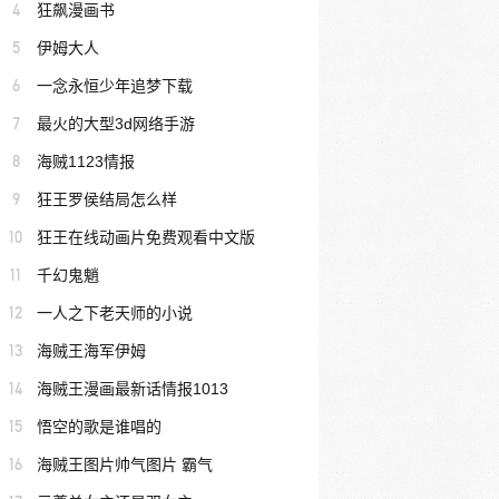
4
狂飙漫画书
5
伊姆大人
6
一念永恒少年追梦下载
7
最火的大型3d网络手游
8
海贼1123情报
9
狂王罗侯结局怎么样
10
狂王在线动画片免费观看中文版
11
千幻鬼魈
12
一人之下老天师的小说
13
海贼王海军伊姆
14
海贼王漫画最新话情报1013
15
悟空的歌是谁唱的
16
海贼王图片帅气图片 霸气