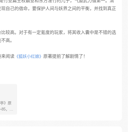
是竹业篇王权霸业和东方淮竹的儿子，气盟武力值第一。清
发现自己的宿命，要保护人间与妖界之间的平衡，并找到真正
价比较高。对于有一定氪度的玩家，将其收入囊中是不错的选
能不高。
接来阅读
原著提前了解剧情了！
《狐妖小红娘》
亭》原
85，淮
糊萝莉小狐
生死
四更