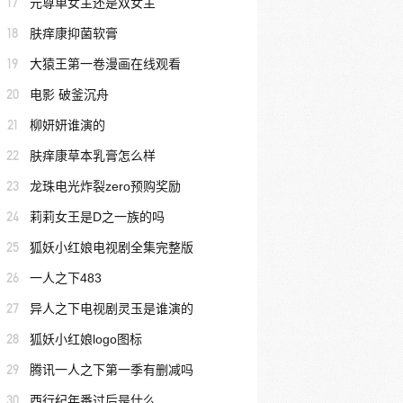
17
元尊单女主还是双女主
18
肤痒康抑菌软膏
19
大猿王第一卷漫画在线观看
20
电影 破釜沉舟
21
柳妍妍谁演的
22
肤痒康草本乳膏怎么样
23
龙珠电光炸裂zero预购奖励
24
莉莉女王是D之一族的吗
25
狐妖小红娘电视剧全集完整版
26
一人之下483
27
异人之下电视剧灵玉是谁演的
28
狐妖小红娘logo图标
29
腾讯一人之下第一季有删减吗
30
西行纪年番过后是什么