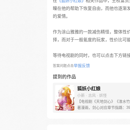
在
相关作品中，王权富贵
《狐妖小红娘》
瞳在他的帮助下恢复自由，而他也逐渐
的爱情。
作为涂山雅雅的一款减伤精怪，整体性
择，而对于一般氪度的玩家，性价比可
等待电视剧的同时，也可以点击下方链
举报反馈
答案问题点击
提到的作品
狐妖小红娘
小新 · 古风 · 妖怪
【电视剧《天地剑心》《淮水竹
著漫画，剑心对应章节指路：39-
水对应章节指路272-301】 迷
妖，正太道士没节操。自古人妖
恋，千载孽缘一线牵。（每周周