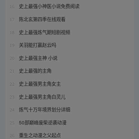
史上最强小神医小说免费阅读
16
陈北玄第四季在线观看
17
史上最强炼气期短剧视频
18
关羽能打赢赵云吗
19
史上最强主神 小说
20
史上最强的主角
21
史上最强男主角女主
22
史上最强男主角白灵儿
23
炼气十万年境界划分详细
24
50部巅峰废柴逆袭动漫
25
重生之动漫之父起点
26