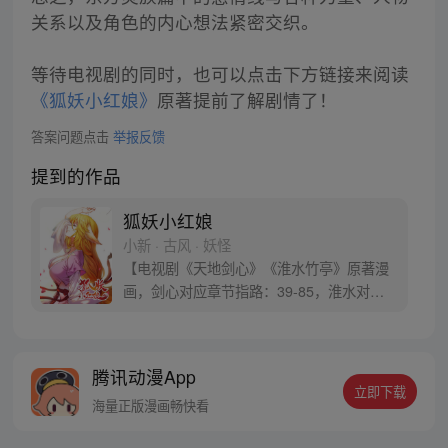
关系以及角色的内心想法紧密交织。
等待电视剧的同时，也可以点击下方链接来阅读
《狐妖小红娘》
原著提前了解剧情了！
答案问题点击
举报反馈
提到的作品
狐妖小红娘
小新 · 古风 · 妖怪
【电视剧《天地剑心》《淮水竹亭》原著漫
画，剑心对应章节指路：39-85，淮水对应
章节指路272-301】 迷糊萝莉小狐妖，正太
道士没节操。自古人妖生死恋，千载孽缘一
线牵。（每周周四更新。）
腾讯动漫App
立即下载
海量正版漫画畅快看