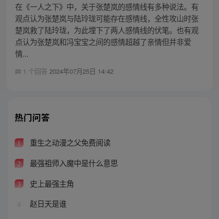
在《一人之下》中，关于张楚岚的感情线有多种说法。有
观点认为张楚岚与陆玲珑可能存在感情线，全性攻山时张
楚岚救了陆玲珑，为此埋下了两人感情线的伏笔。也有观
点认为张楚岚和冯宝宝之间的感情超越了亲情但并非爱
情...
1 个回答
2024年07月25日 14:42
热门问答
重生之动漫之父免费阅读
1
最强祖师入魔中是什么意思
2
史上最强主角
3
赵日天是谁
4