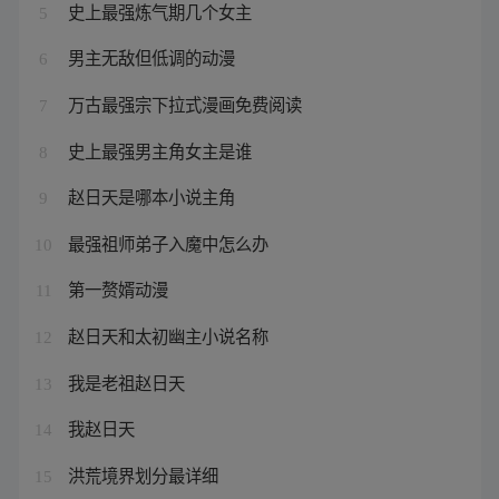
史上最强炼气期几个女主
5
男主无敌但低调的动漫
6
万古最强宗下拉式漫画免费阅读
7
史上最强男主角女主是谁
8
赵日天是哪本小说主角
9
最强祖师弟子入魔中怎么办
10
第一赘婿动漫
11
赵日天和太初幽主小说名称
12
我是老祖赵日天
13
我赵日天
14
洪荒境界划分最详细
15