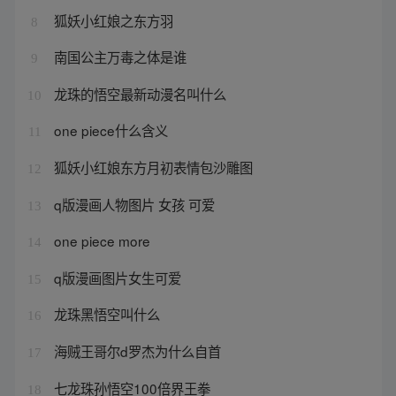
狐妖小红娘之东方羽
8
南国公主万毒之体是谁
9
龙珠的悟空最新动漫名叫什么
10
one piece什么含义
11
狐妖小红娘东方月初表情包沙雕图
12
q版漫画人物图片 女孩 可爱
13
one piece more
14
q版漫画图片女生可爱
15
龙珠黑悟空叫什么
16
海贼王哥尔d罗杰为什么自首
17
七龙珠孙悟空100倍界王拳
18