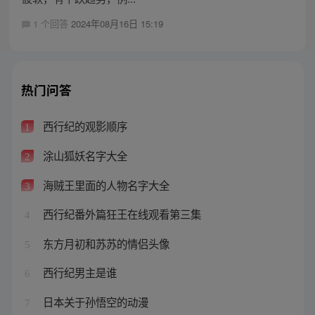
1 个回答
2024年08月16日 15:19
热门问答
西行纪的观影顺序
1
涂山狐妖名字大全
2
海贼王里面的人物名字大全
3
西行纪番外篇狂王在线观看第三集
4
东方月初和苏苏的情侣头像
5
西行纪男主是谁
6
日本关于孙悟空的动漫
7