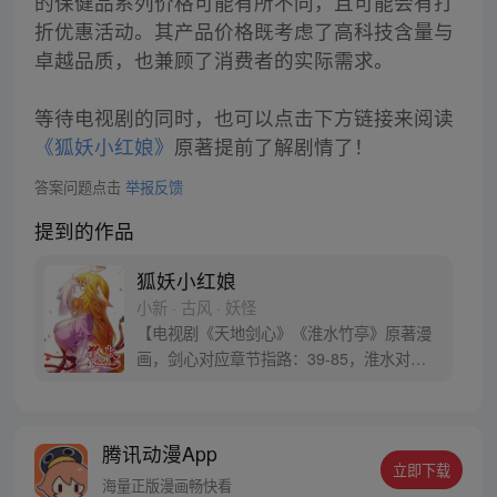
的保健品系列价格可能有所不同，且可能会有打
折优惠活动。其产品价格既考虑了高科技含量与
卓越品质，也兼顾了消费者的实际需求。
等待电视剧的同时，也可以点击下方链接来阅读
《狐妖小红娘》
原著提前了解剧情了！
答案问题点击
举报反馈
提到的作品
狐妖小红娘
小新 · 古风 · 妖怪
【电视剧《天地剑心》《淮水竹亭》原著漫
画，剑心对应章节指路：39-85，淮水对应
章节指路272-301】 迷糊萝莉小狐妖，正太
道士没节操。自古人妖生死恋，千载孽缘一
线牵。（每周周四更新。）
腾讯动漫App
立即下载
海量正版漫画畅快看