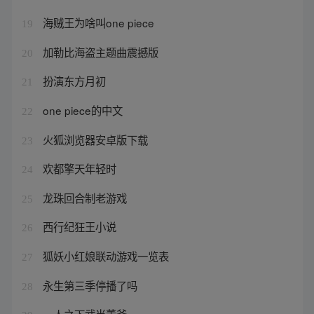
海贼王为啥叫one piece
19
加勒比海盗主题曲震撼版
20
扮演东方月初
21
one piece的中文
22
火狐浏览器安卓版下载
23
欢都擎天年轻时
24
龙珠回合制老游戏
25
西行纪狂王小说
26
狐妖小红娘联动游戏一览表
27
永生第三季停播了吗
28