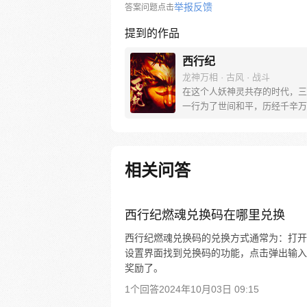
举报反馈
答案问题点击
提到的作品
西行纪
龙神万相 · 古风 · 战斗
在这个人妖神灵共存的时代，三
一行为了世间和平，历经千辛万
彼岸取得“永恒之火”拯救苍生，
没有因此变得美好….随着阴谋
露，暗魂四起, 为了让“永恒之火
位，小狼妖白狼不辞万难，找到
相关问答
大法师，和他一起重新寻回徒弟
成全新“西行小队”，再度踏上西
旅……
西行纪燃魂兑换码在哪里兑换
西行纪燃魂兑换码的兑换方式通常为：打开
设置界面找到兑换码的功能，点击弹出输入
奖励了。
1个回答
2024年10月03日 09:15