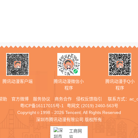
腾讯动漫客户端
腾讯动漫微信小
腾讯动漫手Q小
程序
程序
帮助
官方微博
服务协议
商务合作
侵权反馈指引
联系方式：
ac_
粤ICP备16117015号-1
粤网文 (2019) 2460-563号
Copyright
1998 - 2026 Tencent. All Rights Reserved
©
深圳市腾讯动漫有限公司 版权所有
工商网
监