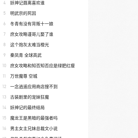
4
妖神记聂离喜欢谁
5
明武宗的死因
6
冬青有没有背叛十一娘
7
庶女攻略谨哥儿娶了谁
8
这个炮灰太难当橙光
9
秦凤青 全球高武
10
庶女攻略和知否知否应是绿肥红瘦
11
万世魔尊 空城
12
一念逍遥应用商店搜不到
13
古装剧里的宠妹狂魔
14
妖神记的最终结局
15
魔龙王是黑暗的最强者吗
16
男主女主兄妹总裁文小说