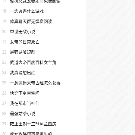
17
偏执总裁宠妻如命免费阅读
18
一念逍遥什么游戏
19
修真聊天群无弹窗阅读
20
举世无敌小说
21
女帝的日常死亡
22
最强姑爷短剧
23
武道大帝百度百科女主角
24
我真没想出红
25
一念逍遥天帝古经怎么获得
26
快穿下乡带空间
27
我在都市当神仙
28
最强姑爷小说
29
雍正王朝十三爷阿兰圆房
30
庶女攻略谆哥是谁生的