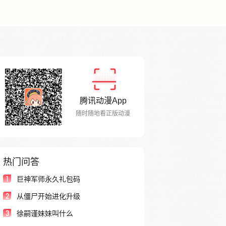
腾讯动漫App
随时随地看正版动漫
热门问答
1
巨神军师永久礼包码
2
从僵尸开始进化升级
3
徐嗣谨妹妹叫什么