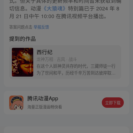
式。但关于具体的更新频率和时间暂未获取到确
切信息。动漫
《大猿魂》
特别篇已于 2024 年 8
月 21 日中午 10:00 在腾讯视频平台播出。
答案问题点击
举报反馈
提到的作品
西行纪
龙神万相 · 古风 · 战斗
在这个人妖神灵共存的时代，三藏师徒一行
为了世间和平，历经千辛万苦到达彼岸取
得“永恒之火”拯救苍生，可世间并没有因此
变得美好….随着阴谋慢慢揭露，暗魂四起,
为了让“永恒之火”重新归位，小狼妖白狼不
腾讯动漫App
辞万难，找到唐三藏大法师，和他一起重新
立即下载
寻回徒弟们，组成全新“西行小队”，再度踏
海量正版漫画畅快看
上西行之旅……