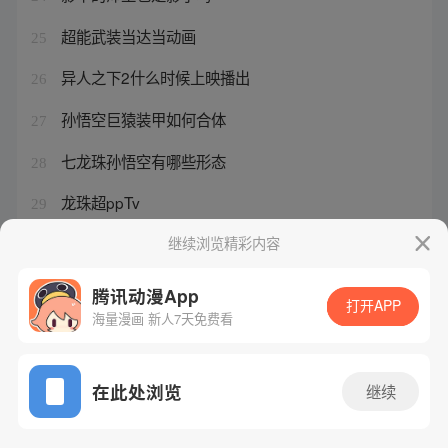
超能武装当达当动画
25
异人之下2什么时候上映播出
26
孙悟空巨猿装甲如何合体
27
七龙珠孙悟空有哪些形态
28
龙珠超ppTv
29
龙珠第一部在线观看完整版免费
继续浏览精彩内容
30
腾讯动漫App
打开APP
海量漫画 新人7天免费看
腾讯漫画
起点读书
QQ阅读
网站备案/许可证号：粤B2-20090059-5
在此处浏览
继续
Copyright©1998 - 2026 Tencent. All Rights Reserved