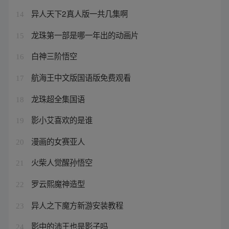
异人天下2真人版一共几集啊
14
龙珠第一部是哪一年出的动画片
15
白神三阶悟空
16
航海王中文版国语版免费观看
17
龙珠超全集国语
18
影小艾喜欢的是谁
19
漫画的女赛亚人
20
火柴人觉醒孙悟空
21
罗云熙魔神造型
22
异人之下魔方新游安装教程
23
影中的沛王也是影子吗
24