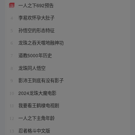
一人之下692预告
3
李易欢怀孕大肚子
4
孙悟空的形态特征
5
龙珠之吞天噬地融神功
6
道教5000年历史
7
龙珠同人悟空
8
影沛王到底有没有影子
9
2024龙珠大魔电影
10
我要看王鹤棣电视剧
11
一人之下主角年龄
12
忍者格斗中文版
13