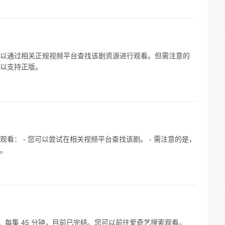
以通过相关正规视频平台查找该剧资源进行观看。但需注意的
以支持正版。
看： - 您可以尝试在相关视频平台查找该剧。 - 需注意的是，
。
集，每集 45 分钟，目前已完结。您可以前往爱奇艺搜索观看。