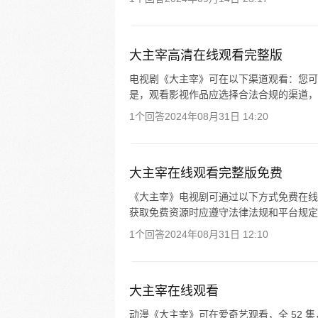
大主宰高清在线观看完整版
电视剧《大主宰》可在以下渠道观看：您可
是，观看影视作品应选择合法合规的渠道，
1个回答
2024年08月31日 14:20
大主宰在线观看完整版免费
《大主宰》电视剧可通过以下方式免费在线观
获取免费资源时应遵守法律法规和平台规定
1个回答
2024年08月31日 12:10
大主宰在线观看
动漫《大主宰》可在爱奇艺观看，全 52 