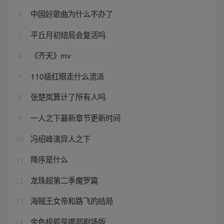
中国好歌曲为什么不办了
4
平丘月初结局会复活吗
5
《齐天》mv
6
110级红眼走什么流派
7
张楚岚算计了所有人吗
8
一人之下最新章节更新时间
9
冯绍峰演异人之下
10
降序是什么
11
龙珠超第二季魔罗篇
12
海贼王女帝和路飞的结局
13
金色极狐是哪部剧场版
14