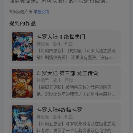
面清爽简洁。您可以前往该平台进行阅读。
答案问题点击
举报反馈
提到的作品
斗罗大陆 II 绝世唐门
神漫君 · 战斗 · 热血
【每周四更新】【电视剧《斗罗大陆之燃魂
战》剧情抢先看】 这里没有魔法，没有斗
气，没有武术，却有武魂。 唐门创立万年之
后的斗罗大陆上，唐门式微，一代天骄霍雨
斗罗大陆 第三部 龙王传说
浩横空出世，一切的神奇都将一一展现。 唐
神漫君 · 战斗 · 怪物
门暗器能否重振雄风，唐门能否重现辉煌，
【每周五更新】被猎杀无数的魂兽濒临灭
一切尽绝世唐门！
绝，沉睡无数年的魂兽之王在星斗大森林最
后的净土苏醒，复仇之战暗云密布。当“废武
魂”遇上执着而顽强的少年唐舞麟，万众瞩目
斗罗大陆4终极斗罗
的武魂传奇将再次被书写。我们不期待奇
神漫君 · 战斗 · 热血
迹，但要给奇迹一个机会。
【每周五更新】斗罗联邦科考队在极北之地
科考时，发现了一个有着金银双色花纹的