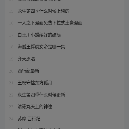
永生第四季什么时候上映的
15
一人之下漫画免费下拉式土豪漫画
16
白玉川小蝶续好的结局
17
海贼王俘虏女帝是哪一集
18
齐天原唱
19
西行纪最新
20
王权守拙东方孤月
21
永生第四季什么时候更新
22
清籁丸天上的神瞳
23
苏摩 西行纪
24