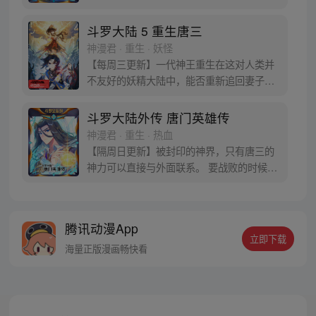
蛋。他们探查后发现里面居然有生命迹象，
于是赶忙将其带回研究所进行孵化。蛋孵化
斗罗大陆 5 重生唐三
出来了，可孵出来的是一个婴儿，一个和人
神漫君 · 重生 · 妖怪
类一模一样的孩子；与此同时，联邦研究所
【每周三更新】一代神王重生在这对人类并
正在解冻一名银色长发女子，而一名蓝发青
不友好的妖精大陆中，能否重新追回妻子。
年则在海滨被人发现
千奇百怪的妖神变又会带给他怎样的重生之
路？尽在一代神王至情追妻之旅，斗罗大陆
斗罗大陆外传 唐门英雄传
第五部，重生唐三!
神漫君 · 重生 · 热血
【隔周日更新】被封印的神界，只有唐三的
神力可以直接与外面联系。 要战败的时候，
从遥远的斗罗大陆…神界，瞬间翻盘！ 众神
之战，谁与争锋？ 当主角光环碰到一起，谁
能更胜一筹？这是属于唐门的一场众神之
腾讯动漫App
战！
立即下载
海量正版漫画畅快看