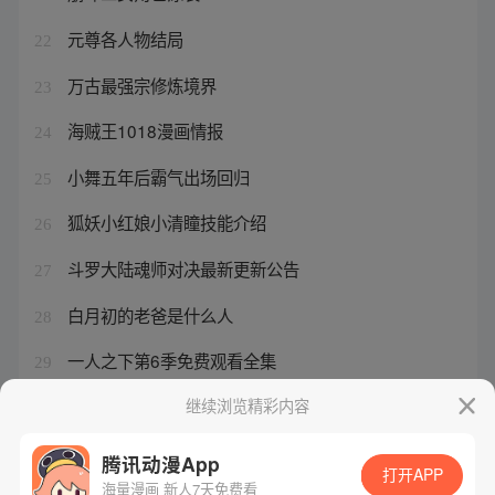
元尊各人物结局
22
万古最强宗修炼境界
23
海贼王1018漫画情报
24
小舞五年后霸气出场回归
25
狐妖小红娘小清瞳技能介绍
26
斗罗大陆魂师对决最新更新公告
27
白月初的老爸是什么人
28
一人之下第6季免费观看全集
29
赴山海成毅最新消息今天
继续浏览精彩内容
30
腾讯动漫App
打开APP
海量漫画 新人7天免费看