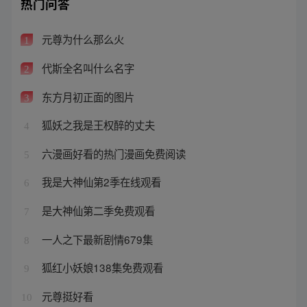
热门问答
元尊为什么那么火
1
代斯全名叫什么名字
2
东方月初正面的图片
3
狐妖之我是王权醉的丈夫
4
六漫画好看的热门漫画免费阅读
5
我是大神仙第2季在线观看
6
是大神仙第二季免费观看
7
一人之下最新剧情679集
8
狐红小妖娘138集免费观看
9
元尊挺好看
10