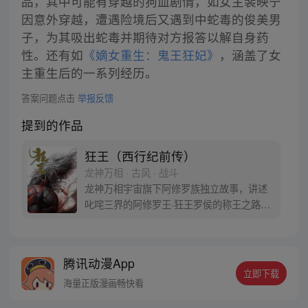
品，其中可能有穿越的狗血剧情，如女主裴映宁
因意外穿越，遭遇险境后又遇到中蛇毒的俊美男
子，为其吸出蛇毒并期待对方报答以解自身药
性。还有如
《嫡女重生：鬼王狂妃》
，涵盖了女
主重生后的一系列经历。
答案问题点击
举报反馈
提到的作品
狂王（西行纪前传）
龙神万相 · 古风 · 战斗
龙神万相宇宙旗下阿修罗族独立故事，讲述
叱咤三界的阿修罗王·狂王罗侯的称王之路。
天生脆弱的阿修罗少年有鱼惨遭神秘阿修罗
突然灭族，自己也被强行带走进行地狱式的
磨炼。经历无数次死亡与重生，蜕变的少年
腾讯动漫App
有鱼最终背负挚友的信念成为阿修罗王—狂
立即下载
王，更名罗侯。天界与阿修罗的百年大战随
海量正版漫画畅快看
之爆发，少年新王能否担起重任