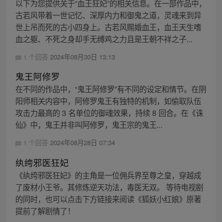
以下为您提供关于“血王狂妃”的相关信息。在一部作品中，
古若风带着一世记忆、深厚内力和御鬼之道，灵魂来到异
世上吊而死的古小四身上。古若风赐婚血王，血王天生嗜
血之躯、不死之身却手无缚鸡之力且是王朝不祥之子...
1 个回答
2024年08月30日 13:13
鬼王阿修罗
在不同的作品中，“鬼王阿修罗”有不同的设定和情节。在阴
阳师相关内容中，阿修罗鬼王有独特的机制，如偷取队伍
攻击力最高的 3 名单位的御魂效果，持续 8 回合。在《诛
仙》中，鬼王并非叫阿修罗，鬼王宗的鬼王...
1 个回答
2024年08月28日 07:34
纨绔邪医狂妃
《纨绔邪医狂妃》的主角是一位佣兵界至尊之皇，穿越成
了废材小王爷。其修炼逆天功法，毒医无双。 等待电视剧
的同时，也可以点击下方链接来阅读《狐妖小红娘》原著
提前了解剧情了！