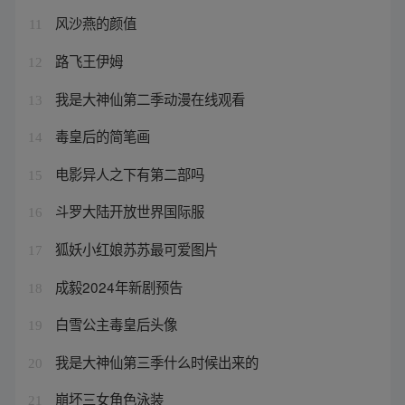
风沙燕的颜值
11
路飞王伊姆
12
我是大神仙第二季动漫在线观看
13
毒皇后的简笔画
14
电影异人之下有第二部吗
15
斗罗大陆开放世界国际服
16
狐妖小红娘苏苏最可爱图片
17
成毅2024年新剧预告
18
白雪公主毒皇后头像
19
我是大神仙第三季什么时候出来的
20
崩坏三女角色泳装
21