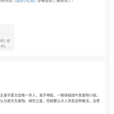
接来阅读
原著提前了解剧情了！
《狐妖小红娘》
亭》原
85，淮
糊萝莉小狐
生死
四更
主是华夏古武唯一传人、鬼手神医，一朝穿越成叶家废物小姐。
认为是天生废物、祸世之星，但她要让众人改变这种看法。当男