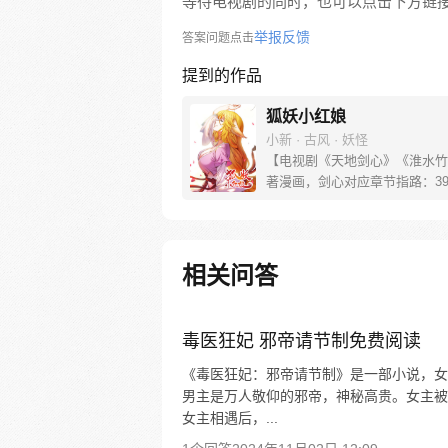
等待电视剧的同时，也可以点击下方链
举报反馈
答案问题点击
提到的作品
狐妖小红娘
小新 · 古风 · 妖怪
【电视剧《天地剑心》《淮水竹
著漫画，剑心对应章节指路：39-
水对应章节指路272-301】 迷
妖，正太道士没节操。自古人妖
恋，千载孽缘一线牵。（每周周
新。）
相关问答
毒医狂妃 邪帝请节制免费阅读
《毒医狂妃：邪帝请节制》是一部小说，女
男主是万人敬仰的邪帝，神秘高贵。女主被
女主相遇后，...