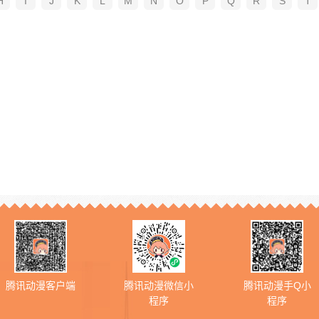
H
I
J
K
L
M
N
O
P
Q
R
S
T
腾讯动漫客户端
腾讯动漫微信小
腾讯动漫手Q小
程序
程序