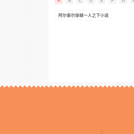
A
B
C
D
E
F
G
阿尔泰尔穿越一人之下小说