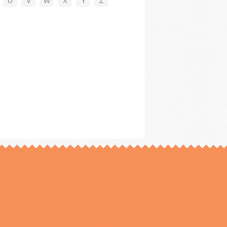
U
V
W
X
Y
Z