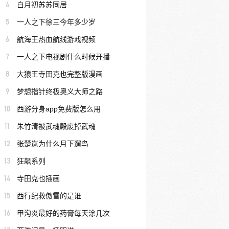
4
白月初苏苏同居
5
一人之下徐三今年多少岁
6
航海王热血航线游戏视频
7
一人之下电视剧什么时候开播
8
大猿王寺田克也完整版漫画
9
梦想指针终极奥义大师之路
10
西游分身app免费版怎么用
11
朱竹清被武魂殿废掉武魂
12
张楚岚为什么月下遛鸟
13
狂飙系列
14
寺田克也插画
15
西行纪救傲雪的是谁
16
甲沟炎最好的药膏每天涂几次