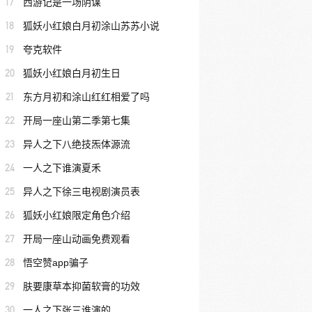
17
西游记是一场阴谋
18
狐妖小红娘白月初涂山苏苏小说
19
夸克软件
20
狐妖小红娘白月初生日
21
东方月初和涂山红红相爱了吗
22
开局一座山第二季第七集
23
异人之下八绝技炁体源流
24
一人之下谁演夏禾
25
异人之下徐三电视剧演员表
26
狐妖小红娘限定角色介绍
27
开局一座山动画免费观看
28
悟空赞app骗子
29
肤要康草本抑菌软膏的功效
30
一人之下张三谁演的