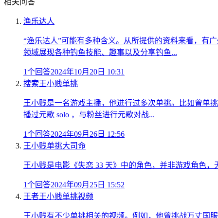
相关问答
渔乐达人
“渔乐达人”可能有多种含义。从所提供的资料来看，有
领域展现各种钓鱼技能、趣事以及分享钓鱼...
1个回答
2024年10月20日 10:31
搜索王小贱单挑
王小贱是一名游戏主播，他进行过多次单挑。比如曾单挑
播过元歌 solo ，与粉丝进行元歌对战...
1个回答
2024年09月26日 12:56
王小贱单挑大司命
王小贱是电影《失恋 33 天》中的角色，并非游戏角色
1个回答
2024年09月25日 15:52
王者王小贱单挑视频
王小贱有不少单挑相关的视频。例如，他曾挑战万丈国服