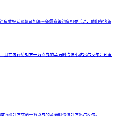
些钓鱼爱好者参与诸如渔王争霸赛等钓鱼相关活动，他们在钓鱼
，且在履行给对方一万点券的承诺时遭遇小孩出尔反尔；还直
履行给对方充值一万点券的承诺时遭遇对方出尔反尔。