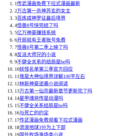
1
传武漫画免费下拉式漫画最新
2
万古第一杀神苏玄的女主
3
百炼成神罗征最后境界
4
怪兽8号快完结了吗
5
亿万神豪赚钱系统
6
开局就有王者账号免费
7
怪兽8号第二季上映了吗
8
反派大师兄的小说
9
不健全关系的结局是be吗
10
妖怪名单第三季官方回应
11
我是大神仙境界详解100字左右
12
林新神豪逆袭小说阅读
13
万古第一仙宗最新章节更新完了吗
14
星甲魂将传是动漫吗
15
不健全关系结局是he吗
16
与死亡的约定
17
传武漫画免费观看下拉式漫画
18
流浪地球3分为上下部
19
国外牧场渔场类小说