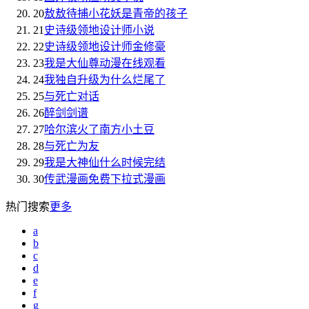
20
敖敖待捕小花妖是青帝的孩子
21
史诗级领地设计师小说
22
史诗级领地设计师金修豪
23
我是大仙尊动漫在线观看
24
我独自升级为什么烂尾了
25
与死亡对话
26
醉剑剑谱
27
哈尔滨火了南方小土豆
28
与死亡为友
29
我是大神仙什么时候完结
30
传武漫画免费下拉式漫画
热门搜索
更多
a
b
c
d
e
f
g