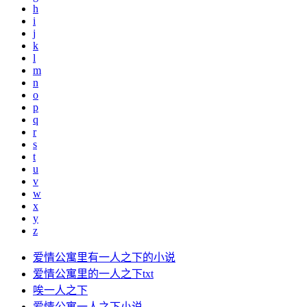
h
i
j
k
l
m
n
o
p
q
r
s
t
u
v
w
x
y
z
爱情公寓里有一人之下的小说
爱情公寓里的一人之下txt
唉一人之下
爱情公寓一人之下小说