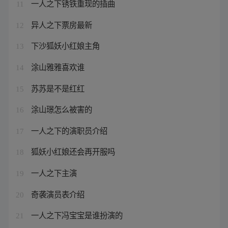
一人之下锈铁重现的插曲
11
异人之下票房最新
12
下沙狐妖小红娘主角
13
涂山雅雅喜欢谁
14
苏苏是不是红红
15
涂山璟怎么被害的
16
一人之下的演职员介绍
17
狐妖小红娘还会再开服吗
18
一人之下主演
19
奇袭演员表介绍
20
一人之下冯宝宝是谁扮演的
21