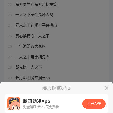
东方秦兰和东方月初搞笑
22
一人之下全性是坏人吗
23
异人之下在哪个平台播出
24
真心换真心一人之下
25
一气道盟各大家族
26
一人之下电影胡先煦
27
胡先煦一人之下
28
长月烬明魔神润玉cp
29
一人之下王也第几集回家
继续浏览精彩内容
30
腾讯动漫App
打开APP
海量漫画 新人7天免费看