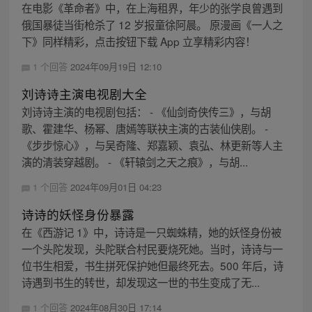
在电影《革命者》中，在上海租界，年少的张学良曾遇到
俄国暴徒当街枪杀了 12 岁报童徐阿晨。 原漫画《一人之
下》同样精彩，点击按钮下载 App 立享精彩内容！
1 个回答
2024年09月19日 12:10
刘诗诗主演电视剧大全
刘诗诗主演的电视剧包括： - 《仙剑奇侠传三》，与胡
歌、霍建华、杨幂、唐嫣等联袂主演的古装仙侠剧。 -
《步步惊心》，与吴奇隆、郑嘉颖、袁弘、林更新等人主
演的清装穿越剧。 - 《轩辕剑之天之痕》，与胡...
1 个回答
2024年09月01日 04:23
诗诗的妖怪身份暴露
在《西游记 1》中，诗诗是一只蜘蛛精，她的妖怪身份被
一个头陀发现，头陀联合村民要烧死她。当时，诗诗与一
位书生相爱，书生拼死保护她但最终死去。500 年后，诗
诗遇到书生的转世，却发现这一世的书生变成了无...
1 个回答
2024年08月30日 17:14