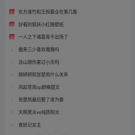
东方淮竹和王权霸业在第几集
1
好看的狐妖小红娘壁纸
2
一人之下诸葛青不出场了
3
傲来三少喜欢雅雅吗
4
涂山璟伤害过小夭吗
5
柳妍妍和张楚岚什么关系
6
风起苍岚cp颜晚甜文
7
张楚岚最后娶了谁为妻
8
天照黑炎vs纯质阳炎
9
食妖记女主
10