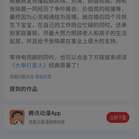
她被网友说撞脸薛凯琪、刘涛，颜值较高。她和
张晓晨一同经历了争吵离合、价值观的碰撞等，
最终因为心灵相通结为连理。她在婚后四个月就
生下宝宝，在自己的工作岗位忙碌的同时，还承
担家庭重担，尽最大努力照顾老人和孩子的生活
起居，并且给予张晓晨在事业上很大的支持。
等待电视剧的同时，也可以点击下方链接来阅读
《大奉打更人》
经典原著了！
答案问题点击
举报反馈
提到的作品
腾讯动漫App
立即下载
海量正版漫画畅快看