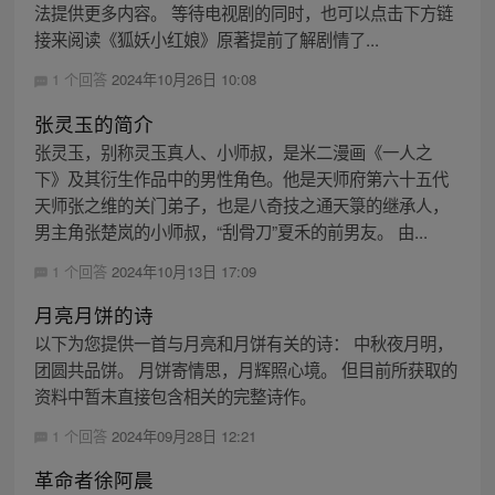
法提供更多内容。 等待电视剧的同时，也可以点击下方链
接来阅读《狐妖小红娘》原著提前了解剧情了...
1 个回答
2024年10月26日 10:08
张灵玉的简介
张灵玉，别称灵玉真人、小师叔，是米二漫画《一人之
下》及其衍生作品中的男性角色。他是天师府第六十五代
天师张之维的关门弟子，也是八奇技之通天箓的继承人，
男主角张楚岚的小师叔，“刮骨刀”夏禾的前男友。 由...
1 个回答
2024年10月13日 17:09
月亮月饼的诗
以下为您提供一首与月亮和月饼有关的诗： 中秋夜月明，
团圆共品饼。 月饼寄情思，月辉照心境。 但目前所获取的
资料中暂未直接包含相关的完整诗作。
1 个回答
2024年09月28日 12:21
革命者徐阿晨