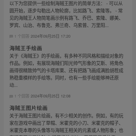
以下为您提供一些绘制海贼王图片的简单方法： - 可以从
圆开始，逐步勾勒出人物轮廓，比如路飞、索隆等。 - 常
见的海贼王人物简笔画示例有路飞、乔巴、索隆、娜美、
罗宾、山治、布鲁克、弗兰奇、乌索普、万里阳...
1 个回答
2024年09月25日 17:20
海贼王手绘画
关于《海贼王》的手绘画，有多种不同风格和描绘对象的
作品。例如，有展现海贼们阳光帅气形象的艾斯、将角色
画得很精致帅气的卡塔库栗、还有把路飞画成满脸胡茬成
熟稳重模样的手绘等。同时，也有一些手绘能够神还原
动...
1 个回答
2024年09月25日 12:08
海贼王图片绘画
关于海贼王图片绘画，有不少相关的创作。例如，有的玩
家在游戏中画出了草帽、米霍克的小刀、米霍克的帽子、
米霍克本尊的头像等与海贼王相关的元素或人物形象；也