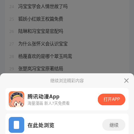
冯宝宝学会人情世故了吗
24
狐妖小红娘王权篇免费
25
陆琳和冯宝宝是官配吗
26
为什么张怀义会认识宝宝
27
杨蔑喜欢的是哪个翠玉鸣鸾
28
张楚岚冯宝宝原著结局
29
涂山红红最开始喜欢谁
继续浏览精彩内容
30
腾讯动漫App
打开APP
海量漫画 新人7天免费看
腾讯漫画
起点读书
QQ阅读
网站备案/许可证号：粤B2-20090059-5
在此处浏览
继续
Copyright©1998 - 2026 Tencent. All Rights Reserved