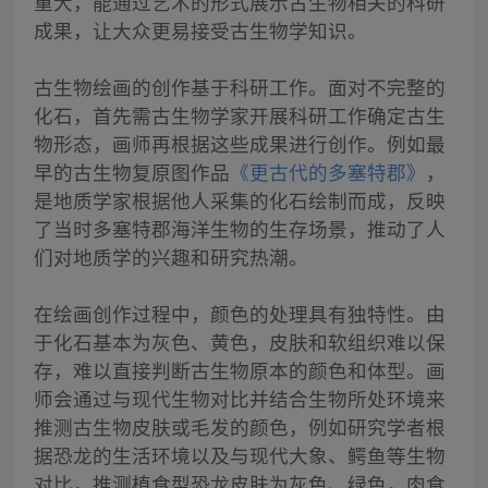
重大，能通过艺术的形式展示古生物相关的科研
成果，让大众更易接受古生物学知识。
古生物绘画的创作基于科研工作。面对不完整的
化石，首先需古生物学家开展科研工作确定古生
物形态，画师再根据这些成果进行创作。例如最
早的古生物复原图作品
《更古代的多塞特郡》
，
是地质学家根据他人采集的化石绘制而成，反映
了当时多塞特郡海洋生物的生存场景，推动了人
们对地质学的兴趣和研究热潮。
在绘画创作过程中，颜色的处理具有独特性。由
于化石基本为灰色、黄色，皮肤和软组织难以保
存，难以直接判断古生物原本的颜色和体型。画
师会通过与现代生物对比并结合生物所处环境来
推测古生物皮肤或毛发的颜色，例如研究学者根
据恐龙的生活环境以及与现代大象、鳄鱼等生物
对比，推测植食型恐龙皮肤为灰色、绿色，肉食