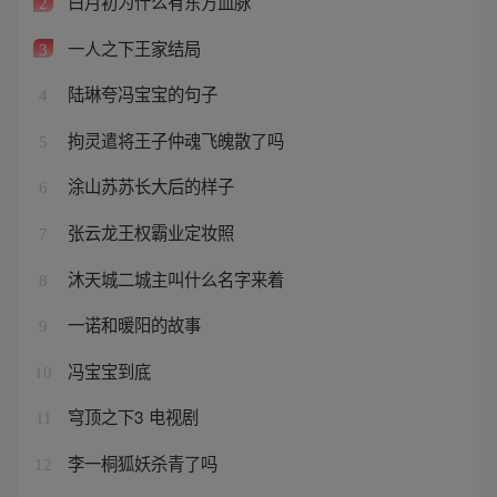
白月初为什么有东方血脉
2
一人之下王家结局
3
陆琳夸冯宝宝的句子
4
拘灵遣将王子仲魂飞魄散了吗
5
涂山苏苏长大后的样子
6
张云龙王权霸业定妆照
7
沐天城二城主叫什么名字来着
8
一诺和暖阳的故事
9
冯宝宝到底
10
穹顶之下3 电视剧
11
李一桐狐妖杀青了吗
12