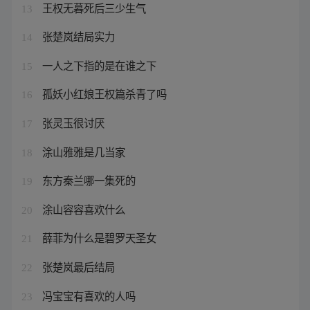
王权无暮死后三少生气
13
张楚岚结局实力
14
一人之下指的是在谁之下
15
孤妖小红娘王权篇杀青了吗
16
张灵玉很讨厌
17
涂山雅雅是几当家
18
东方秦兰哪一集死的
19
涂山容容喜欢什么
20
薛菲为什么是碧罗天圣女
21
张楚岚最后结局
22
冯宝宝有喜欢的人吗
23