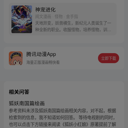
神宠进化
阅文漫画 · 怪物 · 金手指
天地异变，妖兽横生，新纪元人类诞生了一
种全新的职业。收服怪物，培养怪物，训练
怪物，这就是御使。一个怀揣着梦想的少年
懵懵憧憧的被一脚踢入这个黄金盛世。高
鹏：就算是一条泥鳅，我也能将他进化成一
腾讯动漫App
只翱翔九天的真龙。 每周三、六更新
立即下载
海量正版漫画畅快看
相关问答
狐妖南国篇绘画
参考资料未涉及狐妖南国篇绘画相关内容，对不起，根据
检索到的信息，我不知道如何回答。 等待电视剧的同时，
也可以点击下方链接来阅读《狐妖小红娘》原著提前了解