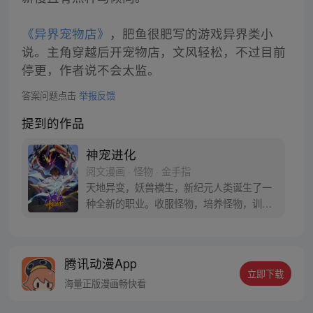
《异界宠物店》
，肥鱼很肥写的游戏异界类小
说。主角穿越后开宠物店，文风轻松，不过目前
停更，作者说不会太监。
答案问题点击
举报反馈
提到的作品
神宠进化
阅文漫画 · 怪物 · 金手指
天地异变，妖兽横生，新纪元人类诞生了一
种全新的职业。收服怪物，培养怪物，训练
怪物，这就是御使。一个怀揣着梦想的少年
懵懵憧憧的被一脚踢入这个黄金盛世。高
鹏：就算是一条泥鳅，我也能将他进化成一
腾讯动漫App
只翱翔九天的真龙。 每周三、六更新
立即下载
海量正版漫画畅快看