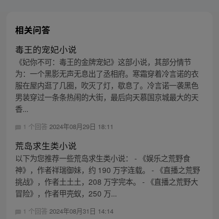
相关问答
毒王的宠妃小说
《妃你不可：毒王的金牌宠妃》这部小说，其部分情节
为：一个黑影无声无息出了丞相府。寒霜穿着冷言诺的衣
服在屋内逛了几圈，吹灭了灯，歇息了。冷言诺一袭黑色
男装穿过一条条热闹的大街，最后向天慕国京城最大的天
香...
1 个回答
2024年08月29日 18:11
荒岛求生类小说
以下为您推荐一些荒岛求生类小说： - 《娱乐之荒野食
神》，作者祥瑞御妹，约 190 万字连载。 - 《直播之荒野
挑战》，作者土土土，208 万字完本。 - 《直播之荒野大
冒险》，作者甲壳蚁，250 万...
1 个回答
2024年08月31日 14:14