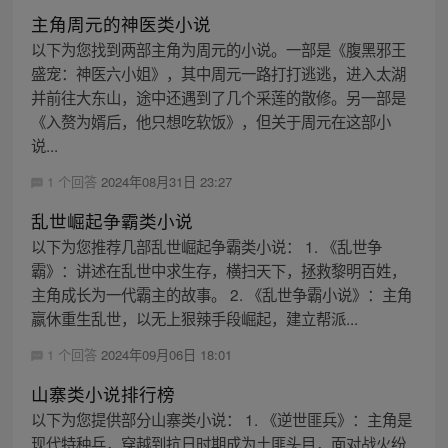
主角周元的神医类小说
以下为您找到两部主角为周元的小说。一部是《腹黑邪王
盛宠：神医六小姐》，其中周元一路打打逃逃，进入太湖
并前往大东山，途中还遇到了几个采莲的散修。另一部是
《入赘为婿后，他只想吃软饭》，但关于周元在这部小
说...
1 个回答
2024年08月31日 23:27
乱世崛起争霸类小说
以下为您推荐几部乱世崛起争霸类小说： 1. 《乱世争
霸》：讲述在乱世中求生存，横扫天下，拯救黎明百姓，
主角成长为一代霸主的故事。 2. 《乱世争霸小说》：主角
嬴休重生乱世，以无上狠辣手段崛起，建立帮派...
1 个回答
2024年09月06日 18:01
山寨类小说排行榜
以下为您提供部分山寨类小说： 1. 《逆世匪兵》：主角是
现代特种兵，穿越到抗日时期成为土匪头目，面对战火纷