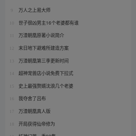
万人之上易大师
9
世子很凶男主16个老婆都有谁
10
万渣朝凰原著小说简介
11
末日地下避难所建造方案
12
万渣朝凰第三季更新时间
13
超神宠兽店小说免费下拉式
14
史上最强赘婿沈浪几个老婆
15
我夺舍了吕布
16
万渣朝凰真人版
17
开局获得仙帝修为
18