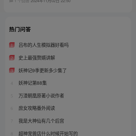
1 个回答
2024年11月02日 22:50
热门问答
吕布的人生模拟器好看吗
1
史上最强赘婿讲解
2
妖神记9季更新多少集了
3
妖神记第88集
4
万渣朝凰原著小说作者
5
庶女攻略番外阅读
6
我是大神仙有几个后宫
7
超神宠兽店什么时候开始写的
8