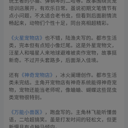
玩王者的小猫、弹钢琴的二哈等。故事围绕灵宠
培训店展开，有欢乐日常。虽说初期文笔情节有
点小问题，不太适合老书虫，但看到后面剧情流
畅起来，动物们个性十足，同台亮相超精彩。
《火星宠物店》
也不错，陆渔夫写的。都市生活
类，完本但有点短小像烂尾。这是外星宠物文，
汪星人和喵星人来地球避难被卖作宠物，故事挺
新奇。不过开头套路多，后面渐入佳境。
还有
《神奇宠物店》
，冰火阑珊创作。都市生活
类未完结。主角开宠物店有神奇系统能得神奇宠
物，宠物还能当老师呢，像蛐蛐、蝴蝶这些昆虫
类宠物很特别。
《万能小兽医》
，跑盘写的。主角林飞能听懂兽
语，二哈超搞笑。虽是打发时间的轻松文，但更
新慢且有点种马倾向。