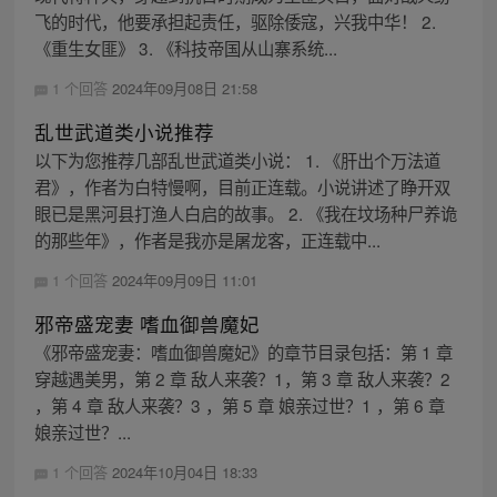
飞的时代，他要承担起责任，驱除倭寇，兴我中华！ 2.
《重生女匪》 3. 《科技帝国从山寨系统...
1 个回答
2024年09月08日 21:58
乱世武道类小说推荐
以下为您推荐几部乱世武道类小说： 1. 《肝出个万法道
君》，作者为白特慢啊，目前正连载。小说讲述了睁开双
眼已是黑河县打渔人白启的故事。 2. 《我在坟场种尸养诡
的那些年》，作者是我亦是屠龙客，正连载中...
1 个回答
2024年09月09日 11:01
邪帝盛宠妻 嗜血御兽魔妃
《邪帝盛宠妻：嗜血御兽魔妃》的章节目录包括：第 1 章
穿越遇美男，第 2 章 敌人来袭？1，第 3 章 敌人来袭？2
，第 4 章 敌人来袭？3 ，第 5 章 娘亲过世？1 ，第 6 章
娘亲过世？...
1 个回答
2024年10月04日 18:33