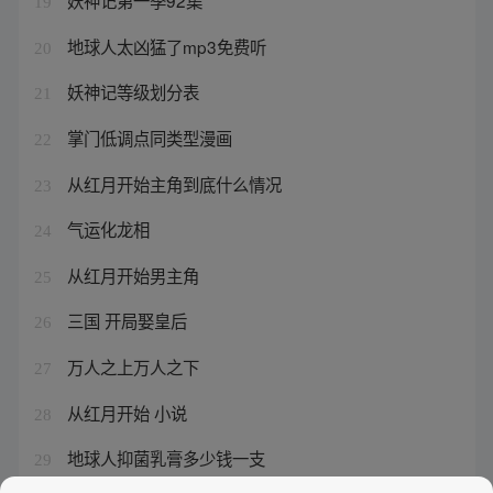
妖神记第一季92集
19
地球人太凶猛了mp3免费听
20
妖神记等级划分表
21
掌门低调点同类型漫画
22
从红月开始主角到底什么情况
23
气运化龙相
24
从红月开始男主角
25
三国 开局娶皇后
26
万人之上万人之下
27
从红月开始 小说
28
地球人抑菌乳膏多少钱一支
29