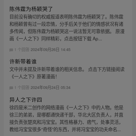
陈伟霆为杨颖哭了
目前没有确切的权威报道表明陈伟霆为杨颖哭了。陈伟霆
和杨颖曾有过一段恋情，分手后关于他们的情感状况有诸
多传闻，但陈伟霆为杨颖哭这一说法暂无可靠依据。 原漫
画《一人之下》同样精彩，点击按钮下载 Ap...
1 个回答
2024年09月26日 14:45
许新带着谁
文中并未提及许新带着谁的相关信息。 点击下方链接阅读
《一人之下》原著漫画！
1 个回答
2024年09月24日 05:34
异人之下许四
徐四是米二创作的网络漫画《一人之下》中的人物。他是
徐三的弟弟，是哪都通快递干部，华北大区负责人，并直
接负责张楚岚和冯宝宝。其性格暴力、痞气，处事灵活，
教给冯宝宝很多“奇怪”的东西，并将冯宝宝的功夫命名...