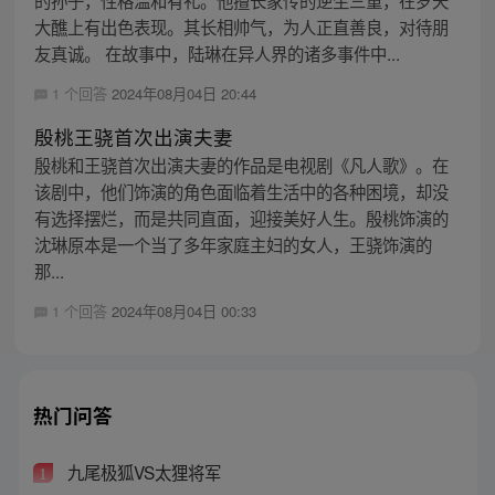
大醮上有出色表现。其长相帅气，为人正直善良，对待朋
友真诚。 在故事中，陆琳在异人界的诸多事件中...
1 个回答
2024年08月04日 20:44
殷桃王骁首次出演夫妻
殷桃和王骁首次出演夫妻的作品是电视剧《凡人歌》。在
该剧中，他们饰演的角色面临着生活中的各种困境，却没
有选择摆烂，而是共同直面，迎接美好人生。殷桃饰演的
沈琳原本是一个当了多年家庭主妇的女人，王骁饰演的
那...
1 个回答
2024年08月04日 00:33
热门问答
九尾极狐VS太狸将军
1