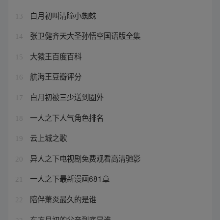
白月初叫清瞳小蜘蛛
13
张卫健齐天大圣孙悟空国语版全集
14
大猿王百度百科
15
航海王豆瓣评分
16
白月初被三少送到圈外
17
一人之下人气角色排名
18
云上城之歌
19
异人之下电视剧免费观看高清驰影
20
一人之下最新漫画681章
21
陪伴萧炎最久的是谁
22
东方月初的父亲到底是谁