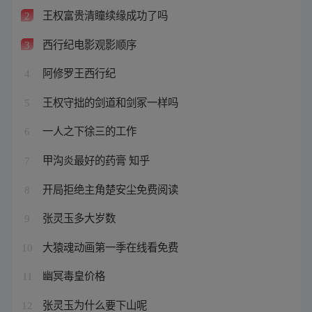
王权富贵清瞳续缘成功了吗
2
西行纪电影观影顺序
3
阿修罗王西行纪
4
王权守拙的剑道和剑冢一样吗
5
一人之下徐三的工作
6
甲沟炎最好的药膏 知乎
7
开局拒绝主角楚安尘免费阅读
8
张灵玉多大岁数
9
大猿魂动画第一季在线看免费
10
幽冥毒皇价格
11
张灵玉为什么要下山呢
12