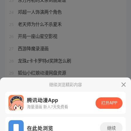
23
邓超一人饰演两个角色
24
老天师为什么不杀夏禾
25
开局一座山星空影视
26
西游降魔录漫画
27
龙珠z卡卡罗特d奖牌怎么刷
28
狐仙小红娘动漫网盘资源
29
天下会会长是好人吗
继续浏览精彩内容
30
腾讯动漫App
打开APP
海量漫画 新人7天免费看
腾讯漫画
起点读书
QQ阅读
网站备案/许可证号：粤B2-20090059-5
在此处浏览
继续