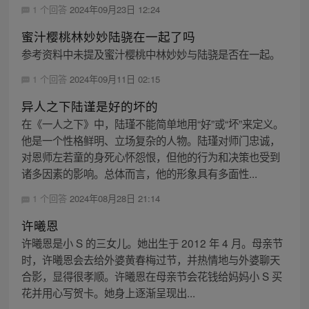
1 个回答
2024年09月23日 12:24
蜜汁樱桃林妙妙陆骁在一起了吗
参考资料中未提及蜜汁樱桃中林妙妙与陆骁是否在一起。
1 个回答
2024年09月11日 02:15
异人之下陆谨是好的坏的
在《一人之下》中，陆瑾不能简单地用“好”或“坏”来定义。
他是一个性格鲜明、立场复杂的人物。陆瑾对师门忠诚，
对恩师左若童的身死心怀怨恨，但他的行为和决策也受到
诸多因素的影响。总体而言，他的形象具有多面性...
1 个回答
2024年08月28日 21:14
许曦恩
许曦恩是小 S 的三女儿。她出生于 2012 年 4 月。母亲节
时，许曦恩会去给外婆黄春梅过节，并热情地与外婆聊天
合影，显得很孝顺。许曦恩在母亲节会花钱给妈妈小 S 买
花并用心写贺卡。她身上逐渐呈现出...