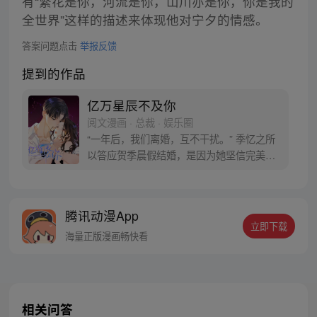
有“繁花是你，河流是你，山川亦是你，你是我的
全世界”这样的描述来体现他对宁夕的情感。
答案问题点击
举报反馈
提到的作品
亿万星辰不及你
阅文漫画 · 总裁 · 娱乐圈
“一年后，我们离婚，互不干扰。” 季忆之所
以答应贺季晨假结婚，是因为她坚信完美情
人贺季晨绝对不会爱上她。 婚后假戏真做不
说，一年后，别说是离婚，就连离床都没
门。惹不起，我跑还不行？ 季忆揉了揉酸疼
腾讯动漫App
的腰，爬窗离家出走。就在她沾沾自喜的以
立即下载
为自己终于逃出魔爪的第二天， 她走到哪
海量正版漫画畅快看
里，都有人弯腰对着她说：
相关问答