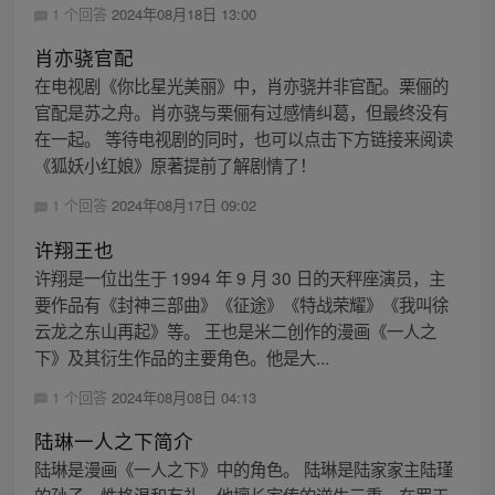
1 个回答
2024年08月18日 13:00
肖亦骁官配
在电视剧《你比星光美丽》中，肖亦骁并非官配。栗俪的
官配是苏之舟。肖亦骁与栗俪有过感情纠葛，但最终没有
在一起。 等待电视剧的同时，也可以点击下方链接来阅读
《狐妖小红娘》原著提前了解剧情了！
1 个回答
2024年08月17日 09:02
许翔王也
许翔是一位出生于 1994 年 9 月 30 日的天秤座演员，主
要作品有《封神三部曲》《征途》《特战荣耀》《我叫徐
云龙之东山再起》等。 王也是米二创作的漫画《一人之
下》及其衍生作品的主要角色。他是大...
1 个回答
2024年08月08日 04:13
陆琳一人之下简介
陆琳是漫画《一人之下》中的角色。 陆琳是陆家家主陆瑾
的孙子，性格温和有礼。他擅长家传的逆生三重，在罗天