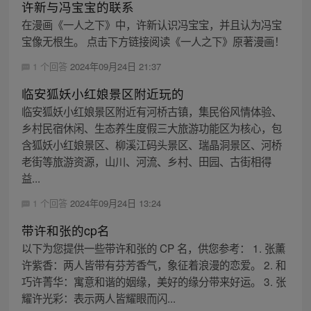
许新与冯宝宝的联系
在漫画《一人之下》中，许新认识冯宝宝，并且认为冯宝
宝像无根生。 点击下方链接阅读《一人之下》原著漫画！
1 个回答
2024年09月24日 21:37
临安狐妖小红娘景区附近玩的
临安狐妖小红娘景区附近有河桥古镇，集民俗风情体验、
乡村民宿休闲、生态养生度假三大旅游功能区为核心，包
含狐妖小红娘景区、柳溪江码头景区、瑞晶洞景区、河桥
老街等旅游资源，山川、河流、乡村、田园、古街相得
益...
1 个回答
2024年09月24日 13:24
带许和张的cp名
以下为您提供一些带许和张的 CP 名，供您参考： 1. 张薰
许紫香：两人皆带有芬芳香气，象征着浪漫的恋爱。 2. 和
巧许菁华：寓意和谐的姻缘，美好的缘分带来好运。 3. 张
耀许光彩：表示两人皆耀眼而闪...