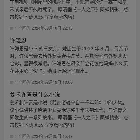
在电视剧《围屋里的桃花》中，王凯饰演的许一霖在和夏
禾成亲后不久就死了。 原漫画《一人之下》同样精彩，点
击按钮下载 App 立享精彩内容！
1 个回答
2024年08月18日 22:15
许曦恩
许曦恩是小 S 的三女儿。她出生于 2012 年 4 月。母亲节
时，许曦恩会去给外婆黄春梅过节，并热情地与外婆聊天
合影，显得很孝顺。许曦恩在母亲节会花钱给妈妈小 S 买
花并用心写贺卡。她身上逐渐呈现出...
1 个回答
2024年08月18日 13:00
姜禾许青是什么小说
姜禾和许青是小说《我家老婆来自一千年前》中的人物。
该小说讲述了唐朝少女姜禾穿越千年来到现代，与许青之
间发生的一系列故事。 原漫画《一人之下》同样精彩，点
击按钮下载 App 立享精彩内容！
1 个回答
2024年08月05日 15:48