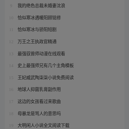
我的绝色总裁未婚妻沈浪
9
恰似寒冰遇暖阳顾铭修
10
恰似寒冰与骄阳短剧
11
万王之王执政官精通
12
最强驭兽师动漫在线观看
13
史上最强师兄有几个主角模板
14
王妃威武陶柒柒小说免费阅读
15
地球人抑菌乳膏副作用
16
这边的女孩看过来歌曲
17
母暴龙是骂人的意思吗
18
大明闲人小说全文阅读下载
19