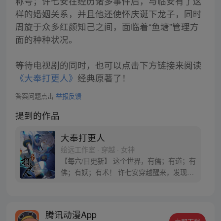
称号；许七安在经历诸多事件后，与临安有了这
样的婚姻关系，并且他还使怀庆诞下龙子，同时
周旋于众多红颜知己之间，面临着“鱼塘”管理方
面的种种状况。
等待电视剧的同时，也可以点击下方链接来阅读
《大奉打更人》
经典原著了！
答案问题点击
举报反馈
提到的作品
大奉打更人
绘远工作室 · 穿越 · 女神
【每六/日更新】 这个世界，有儒；有道；有
佛；有妖；有术！ 许七安穿越醒来，发现自
己身处囹圄，三日后就要流放边陲？！ 他起
初的梦想只是自保，顺便在这个世界里当个
富翁悠闲度日，结果…… 改编自阅文集团作
腾讯动漫App
者卖报小郎君同名小说 QQ群号：