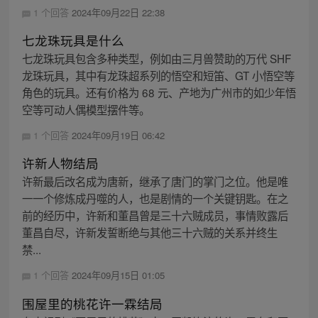
1 个回答
2024年09月22日 22:38
七龙珠玩具是什么
七龙珠玩具包含多种类型，例如由三月兽赞助的万代 SHF
龙珠玩具，其中有龙珠超系列的悟空和短笛、GT 小悟空等
角色的玩具。还有价格为 68 元、产地为广州市的如少年悟
空等可动人偶模型摆件等。
1 个回答
2024年09月19日 06:42
许新人物结局
许新最后改名成为唐新，继承了唐门的掌门之位。他是唯
一一个修炼成丹噬的人，也是剧情的一个关键钥匙。在之
前的经历中，许新和董昌曾是三十六贼成员，事情败露后
董昌自尽，许新发誓断绝与其他三十六贼的关系并终生
禁...
1 个回答
2024年09月15日 01:05
围屋里的桃花许一霖结局