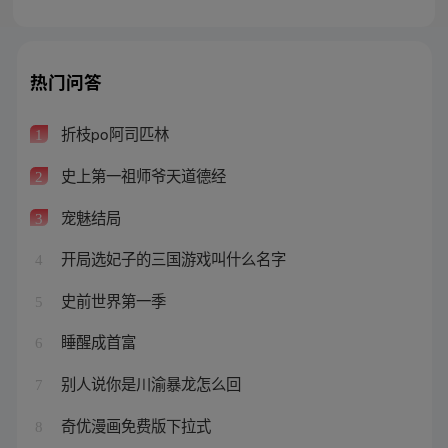
热门问答
折枝po阿司匹林
1
史上第一祖师爷天道德经
2
宠魅结局
3
开局选妃子的三国游戏叫什么名字
4
史前世界第一季
5
睡醒成首富
6
别人说你是川渝暴龙怎么回
7
奇优漫画免费版下拉式
8