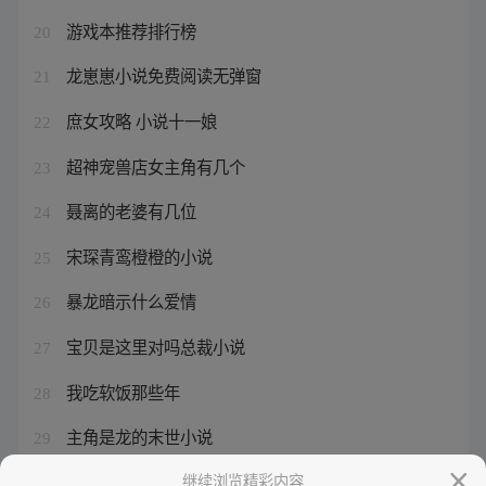
游戏本推荐排行榜
20
龙崽崽小说免费阅读无弹窗
21
庶女攻略 小说十一娘
22
超神宠兽店女主角有几个
23
聂离的老婆有几位
24
宋琛青鸾橙橙的小说
25
暴龙暗示什么爱情
26
宝贝是这里对吗总裁小说
27
我吃软饭那些年
28
主角是龙的末世小说
29
女主穿越成公爵的韩漫
继续浏览精彩内容
30