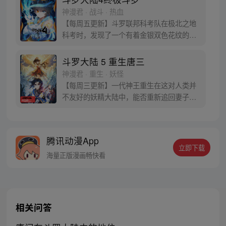
的武魂传奇将再次被书写。我们不期待奇
神漫君 · 战斗 · 热血
迹，但要给奇迹一个机会。
【每周五更新】斗罗联邦科考队在极北之地
科考时，发现了一个有着金银双色花纹的
蛋。他们探查后发现里面居然有生命迹象，
于是赶忙将其带回研究所进行孵化。蛋孵化
斗罗大陆 5 重生唐三
出来了，可孵出来的是一个婴儿，一个和人
神漫君 · 重生 · 妖怪
类一模一样的孩子；与此同时，联邦研究所
【每周三更新】一代神王重生在这对人类并
正在解冻一名银色长发女子，而一名蓝发青
不友好的妖精大陆中，能否重新追回妻子。
年则在海滨被人发现
千奇百怪的妖神变又会带给他怎样的重生之
路？尽在一代神王至情追妻之旅，斗罗大陆
第五部，重生唐三!
腾讯动漫App
立即下载
海量正版漫画畅快看
相关问答