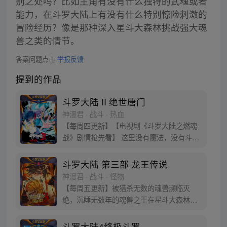
别之处吗？比如主角有没有什么独特的武魂或者
能力，在斗罗大陆上有没有什么特别惊险刺激的
冒险经历？像是那种深入星斗大森林挑战强大魂
兽之类的情节。
答案问题点击
举报反馈
提到的作品
斗罗大陆 II 绝世唐门
神漫君 · 战斗 · 热血
【每周四更新】【电视剧《斗罗大陆之燃魂
战》剧情抢先看】 这里没有魔法，没有斗
气，没有武术，却有武魂。 唐门创立万年之
后的斗罗大陆上，唐门式微，一代天骄霍雨
斗罗大陆 第三部 龙王传说
浩横空出世，一切的神奇都将一一展现。 唐
神漫君 · 战斗 · 怪物
门暗器能否重振雄风，唐门能否重现辉煌，
【每周五更新】被猎杀无数的魂兽濒临灭
一切尽绝世唐门！
绝，沉睡无数年的魂兽之王在星斗大森林最
后的净土苏醒，复仇之战暗云密布。当“废武
魂”遇上执着而顽强的少年唐舞麟，万众瞩目
斗罗大陆4终极斗罗