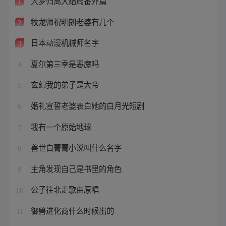
大梦归离大结局番外篇
1
牧龙师祝明朗老婆有几个
2
日本动漫机械师名字
3
夏尔第三季是恶魔吗
4
玄幻我的弟子是大帝
5
婚礼宣誓老婆表白她的白月光短剧
6
我有一个原始地球
7
兽世白菁菁小说叫什么名字
8
主角发现自己是书里的角色
9
公子往北走歌曲原唱
10
御兽进化商什么时候出的
11