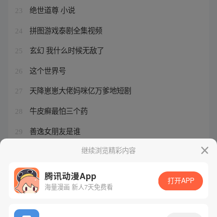
绝世道尊 小说
23
拼图游戏泰剧全集视频
24
玄幻 我什么时候无敌了
25
这个世界号
26
天降崽崽大佬妈咪亿万爹地短剧
27
牛皮癣最怕三个药
28
善逸女朋友是谁
29
继续浏览精彩内容
夫人带球跑总裁喜当爹
30
腾讯动漫App
打开APP
海量漫画 新人7天免费看
腾讯漫画
起点读书
QQ阅读