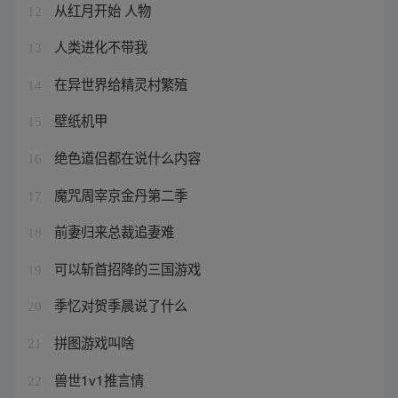
从红月开始 人物
12
人类进化不带我
13
在异世界给精灵村繁殖
14
壁纸机甲
15
绝色道侣都在说什么内容
16
魔咒周宰京金丹第二季
17
前妻归来总裁追妻难
18
可以斩首招降的三国游戏
19
季忆对贺季晨说了什么
20
拼图游戏叫啥
21
兽世1v1推言情
22