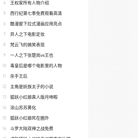
4
王权家所有人物介绍
5
西行纪第七季免费观看高清
6
酷漫屋下拉式漫画应用亮点
7
异人之下电影定妆
8
梵云飞的搞笑表现
9
一人之下张楚岚vs王也
10
毒皇后是哪个电影里的人物
11
杀手王后
12
主角是妖族太子的小说
13
狐妖小红娘真人版月啼暇
14
涂山苏苏黄化
15
狐妖小红娘死在圈外
16
斗罗大陆双神之战免费