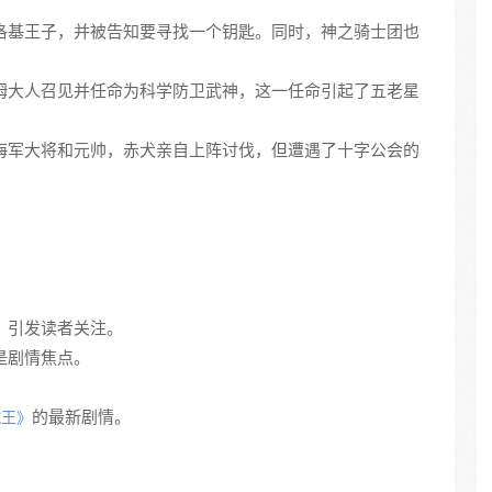
到了洛基王子，并被告知要寻找一个钥匙。同时，神之骑士团也
被伊姆大人召见并任命为科学防卫武神，这一任命引起了五老星
悬赏海军大将和元帅，赤犬亲自上阵讨伐，但遭遇了十字公会的
。
踪，引发读者关注。
旧是剧情焦点。
的最新剧情。
贼王》