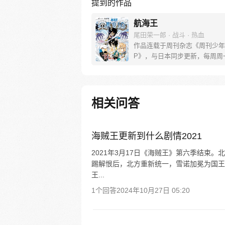
提到的作品
航海王
尾田荣一郎 · 战斗 · 热血
作品连载于周刊杂志《周刊少年
P》，与日本同步更新，每周周
[简介]有一个梦想成为海盗的少
飞，他因误食“恶魔果实”而成为
人，在获得超人能力的同时付出
子无法游泳的代价。十年后，路
相关问答
现与因救他而断臂的杰克斯的约
海，开始了以成为海盗王为目标
的冒险旅程！
海贼王更新到什么剧情2021
2021年3月17日《海贼王》第六季结束
踢解恨后，北方重新统一，雪诺加冕为国王
王...
1个回答
2024年10月27日 05:20