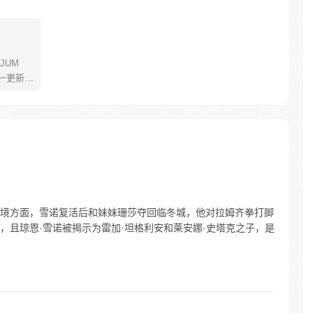
JUM
一更新。
年叫路
了橡皮
了一辈
飞为实
定而出
的伟大
。北境方面，雪诺复活后和妹妹珊莎夺回临冬城，他对拉姆齐拳打脚
，且琼恩·雪诺被揭示为雷加·坦格利安和莱安娜·史塔克之子，是