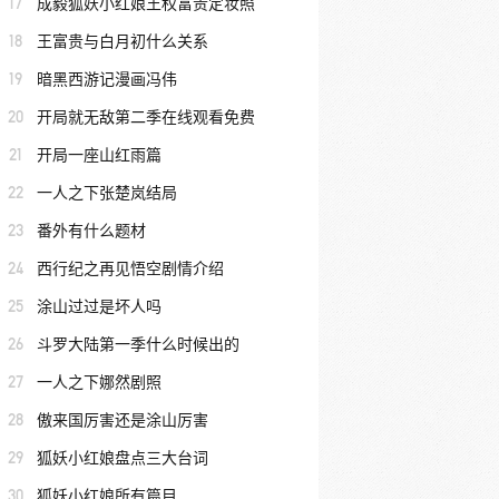
17
成毅狐妖小红娘王权富贵定妆照
18
王富贵与白月初什么关系
19
暗黑西游记漫画冯伟
20
开局就无敌第二季在线观看免费
21
开局一座山红雨篇
22
一人之下张楚岚结局
23
番外有什么题材
24
西行纪之再见悟空剧情介绍
25
涂山过过是坏人吗
26
斗罗大陆第一季什么时候出的
27
一人之下娜然剧照
28
傲来国厉害还是涂山厉害
29
狐妖小红娘盘点三大台词
30
狐妖小红娘所有篇目