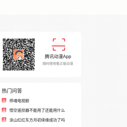
腾讯动漫App
随时随地看正版动漫
热门问答
1
师魂电视剧
2
悟空遥控器不能用了还能用什么
3
涂山红红东方月初续缘成功了吗