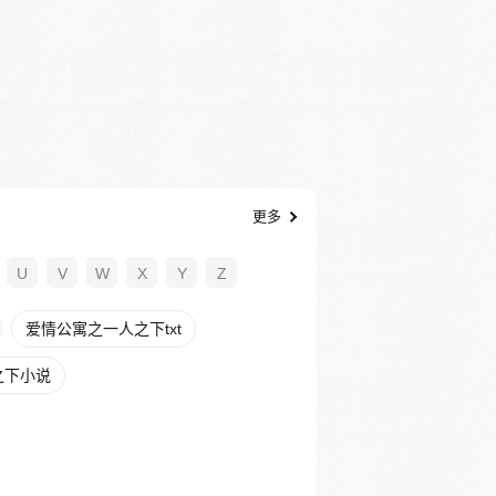
更多
U
V
W
X
Y
Z
爱情公寓之一人之下txt
之下小说