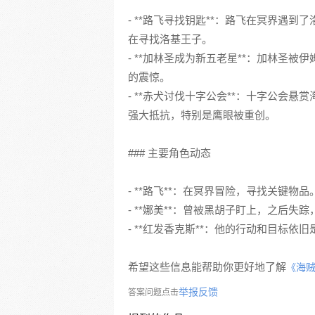
- **路飞寻找钥匙**：路飞在冥界遇
在寻找洛基王子。
- **加林圣成为新五老星**：加林圣
的震惊。
- **赤犬讨伐十字公会**：十字公会
强大抵抗，特别是鹰眼被重创。
### 主要角色动态
- **路飞**：在冥界冒险，寻找关键物品
- **娜美**：曾被黑胡子盯上，之后失
- **红发香克斯**：他的行动和目标依
希望这些信息能帮助你更好地了解
《海
举报反馈
答案问题点击