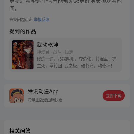
更新。希望这个信息能帮助您更好地安排观看时
间。
答案问题点击
举报反馈
提到的作品
武动乾坤
神漫君 · 战斗 · 励志
修炼一途，乃窃阴阳，夺造化，转涅盘，握
生死，掌轮回. 武之极，破苍穹，动乾坤！
腾讯动漫App
立即下载
海量正版漫画畅快看
相关问答