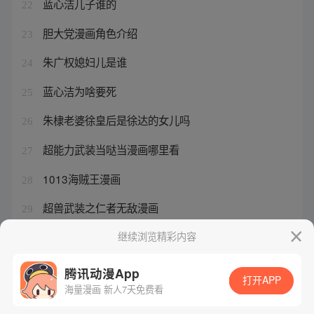
蓝心洁儿子谁的
22
胆大党漫画角色介绍
23
朱广权媳妇儿是谁
24
蓝心洁为啥要死
25
朱棣老婆徐皇后是徐达的女儿吗
26
超能力武装当哒当漫画哪里看
27
1013海贼王漫画
28
超兽武装之仁者无敌漫画
29
海贼王动画重制
继续浏览精彩内容
30
腾讯动漫App
打开APP
海量漫画 新人7天免费看
腾讯漫画
起点读书
QQ阅读