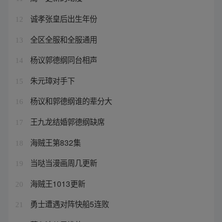
诚孝张皇后出生年份
12
全区全服和全服通用
13
杨议郭德纲同台相声
14
朱元璋对手下
15
杨议和郭德纲谁的辈分大
16
王九龙结婚郭德纲缺席
17
海贼王第832集
18
当哒当漫画周几更新
19
海贼王1013更新
20
勇士遭遇对阵快船5连败
21