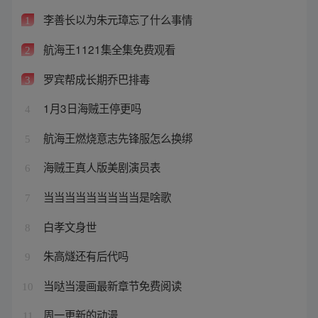
李善长以为朱元璋忘了什么事情
1
航海王1121集全集免费观看
2
罗宾帮成长期乔巴排毒
3
1月3日海贼王停更吗
4
航海王燃烧意志先锋服怎么换绑
5
海贼王真人版美剧演员表
6
当当当当当当当当当是啥歌
7
白孝文身世
8
朱高燧还有后代吗
9
当哒当漫画最新章节免费阅读
10
周一更新的动漫
11