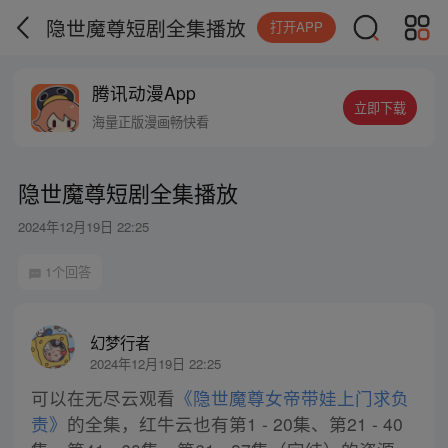
隐世魔尊短剧全集播放
打开APP
腾讯动漫App
立即下载
海量正版漫画畅快看
隐世魔尊短剧全集播放
2024年12月19日 22:25
1个回答
幻梦行者
2024年12月19日 22:25
可以在无尽云观看
《隐世魔尊女帝带娃上门求负
责》
的全集，红牛云也有第1 - 20集、第21 - 40