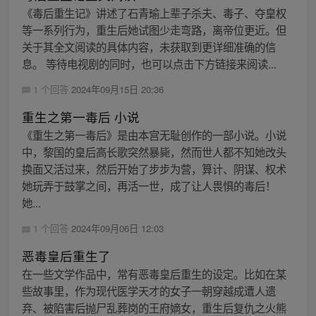
《毒后重生记》讲述了石青瑜上辈子杀夫、毒子、夺皇权
等一系列行为，重生后她试图少走弯路，离帝位更近。但
关于其全文阅读的具体内容，未获取到更详细准确的信
息。 等待电视剧的同时，也可以点击下方链接来阅读...
1 个回答
2024年09月15日 20:36
重生之第一毒后 小说
《重生之第一毒后》是由本宫无耻创作的一部小说。小说
中，黎国的皇后高长歌突然暴毙，然而世人都不知她改头
换面又活过来，然后开始了步步为营，算计、阴谋、权术
她玩弄于鼓掌之间，再活一世，成了让人畏惧的毒后！
她...
1 个回答
2024年09月06日 12:03
恶毒皇后重生了
在一些文学作品中，常有恶毒皇后重生的设定。比如在某
些故事里，作为现代医学天才的女子一朝穿越成遭人遗
弃、被陷害后抛尸乱葬岗的王府嫡女，重生后复仇之火熊