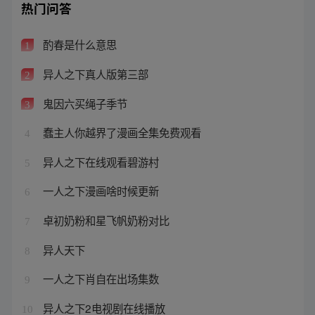
热门问答
酌春是什么意思
1
异人之下真人版第三部
2
鬼因六买绳子季节
3
蠢主人你越界了漫画全集免费观看
4
异人之下在线观看碧游村
5
一人之下漫画啥时候更新
6
卓初奶粉和星飞帆奶粉对比
7
异人天下
8
一人之下肖自在出场集数
9
异人之下2电视剧在线播放
10