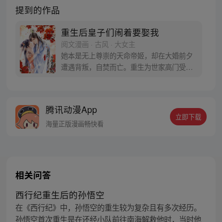
提到的作品
重生后皇子们闹着要娶我
阅文漫画 · 古风 · 大女主
她本是无上尊崇的天命帝姬，却在大婚前夕
遭遇背叛，自焚而亡。重生为世家高门受尽
欺凌的废柴弃女，而害她的人却高高在上，
享尽风光！一朝重生，凤唳九天——驭神
兽，凝原力，通医毒之术，掌人神生死！她
腾讯动漫App
发誓：要让背叛欺辱过她的那些人，受尽折
立即下载
磨，百倍还之！
海量正版漫画畅快看
相关问答
西行纪重生后的孙悟空
在《西行纪》中，孙悟空的重生较为复杂且有多次经历。
孙悟空首次重生是在还经小队前往南海解救他时，当时他