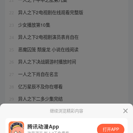
21
异人之下2电视剧在线观看完整版
22
少女播放第10集
23
异人之下2电视剧演员表肖自在
24
恶魔囚笼 颓废龙 小说在线阅读
25
异人之下决战碧游村播放时间
26
一人之下肖自在名言
27
亿万星辰不及你在哪看
28
异人之下二多少集完结
29
一人之下之肖自在
继续浏览精彩内容
30
腾讯动漫App
打开APP