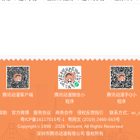
腾讯动漫客户端
腾讯动漫微信小
腾讯动漫手Q小
程序
程序
帮助
官方微博
服务协议
商务合作
侵权反馈指引
联系方式：
ac_
粤ICP备16117015号-1
粤网文 (2019) 2460-563号
Copyright
1998 - 2026 Tencent. All Rights Reserved
©
深圳市腾讯动漫有限公司 版权所有