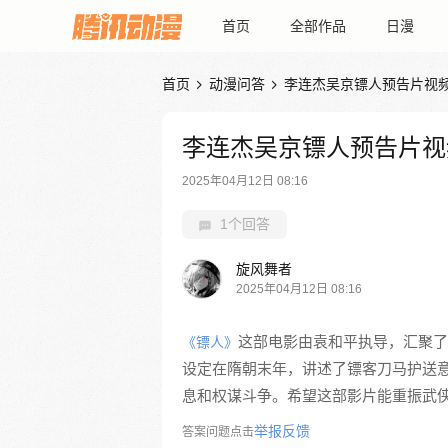
首页
全部作品
日漫
首页
动漫问答
李连杰吴京镖人预告片视


李连杰吴京镖人预告片视
2025年04月12日 08:16
1个回答
旋风舞者
2025年04月12日 08:16
这部电影由袁和平执导，汇聚了
《镖人》
设定在隋朝末年，讲述了镖客刀马护送意
息和权谋斗争。希望这部影片能重振武
举报反馈
答案问题点击