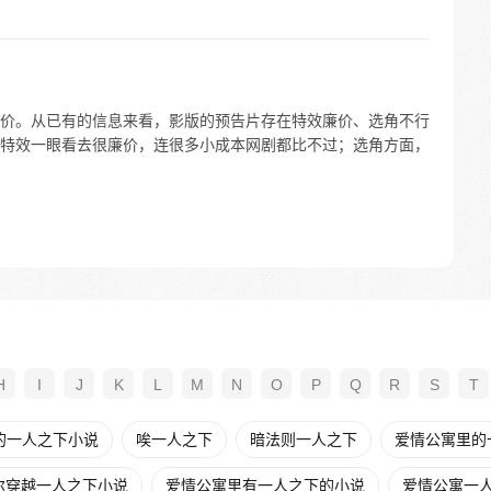
价。从已有的信息来看，影版的预告片存在特效廉价、选角不行
特效一眼看去很廉价，连很多小成本网剧都比不过；选角方面，
H
I
J
K
L
M
N
O
P
Q
R
S
T
的一人之下小说
唉一人之下
暗法则一人之下
爱情公寓里的一
尔穿越一人之下小说
爱情公寓里有一人之下的小说
爱情公寓一