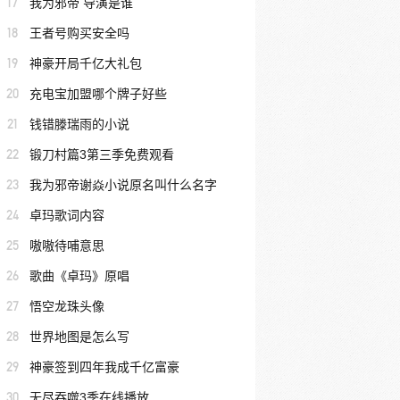
17
我为邪帝 导演是谁
18
王者号购买安全吗
19
神豪开局千亿大礼包
20
充电宝加盟哪个牌子好些
21
钱错滕瑞雨的小说
22
锻刀村篇3第三季免费观看
23
我为邪帝谢焱小说原名叫什么名字
24
卓玛歌词内容
25
嗷嗷待哺意思
26
歌曲《卓玛》原唱
27
悟空龙珠头像
28
世界地图是怎么写
29
神豪签到四年我成千亿富豪
30
无尽吞噬3季在线播放