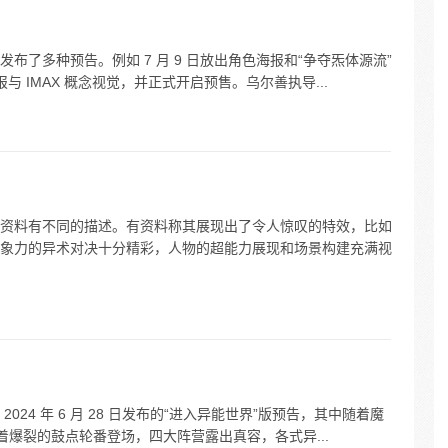
了多种预告。例如 7 月 9 日放出角色海报和“争夺炁体源流”
报与 IMAX 概念视觉，并正式开启预售。乌尔善执导...
资料有不同的描述。有资料称其展现出了令人惊叹的特效，比如
象力的异术对决十分精彩，人物的超能力展现和场景构建充满视
24 年 6 月 28 日发布的“进入异能世界”版预告，其中随着魔
踩着爆裂的鼓点轮番登场，四大阵营露出真容，各式异...