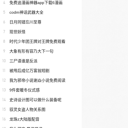
4
免费追漫画神器app下载6漫画
5
codm神话武器大全
6
日月同错忘川至尊
7
现世妖怪
8
时代少年团王牌对王牌免费观看
9
大象有形有容乃大下一句
10
三尸语谁是反派
11
被甩后成亿万富翁短剧
12
我为邪帝小说谢焱小说免费阅读
13
9件套暖冬仪式感
14
史诗设计图可以做什么装备呢
15
驭灵女盗人物关系图
16
龙珠z大陆版配音