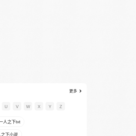
更多
U
V
W
X
Y
Z
人之下txt
人之下小说