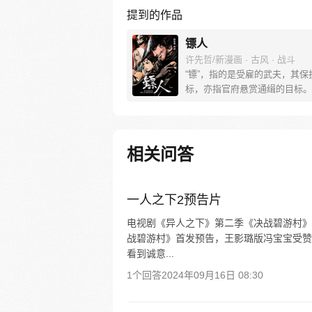
提到的作品
镖人
许先哲/新漫画 · 古风 · 战斗
“镖”，指的是受雇的武夫，其保
标，亦指官府悬赏通缉的目标。
乱前夕，江湖上掀起了一阵腥风
各路人马的恩怨情仇逐渐展开。
相关问答
一人之下2预告片
电视剧《异人之下》第二季《决战碧游村》
战碧游村》首发预告，王影璐版冯宝宝受赞
看到诚意...
1个回答
2024年09月16日 08:30