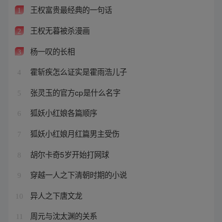
王权富贵最经典的一句话
1
王权无暮被杀漫画
2
杨一叹的长相
3
霍斩疾怎么证实是霍雨浩儿子
4
张灵玉的官方cp是什么名字
5
狐妖小红娘各篇顺序
6
狐妖小红娘月红篇男主受伤
7
胡尔卡奇5岁开始打网球
8
穿越一人之下清朝时期的小说
9
异人之下唐文龙
10
周元与沈太渊的关系
11