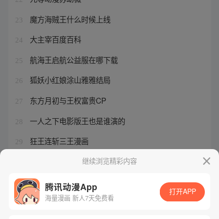
魔方海贼王什么时候上线
23
大主宰百度百科
24
航海王启航公益服在哪下载
25
狐妖小红娘涂山雅雅结局
26
东方月初与王权富贵CP
27
一人之下电影版王也是谁演的
28
狂王连斩三王漫画
29
狂剑血王
继续浏览精彩内容
30
腾讯动漫App
打开APP
海量漫画 新人7天免费看
腾讯漫画
起点读书
QQ阅读