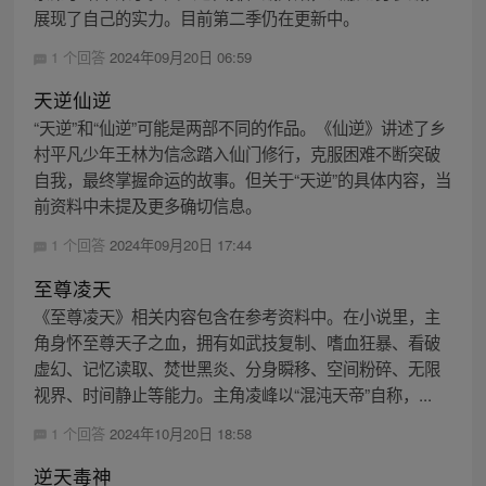
展现了自己的实力。目前第二季仍在更新中。
1 个回答
2024年09月20日 06:59
天逆仙逆
“天逆”和“仙逆”可能是两部不同的作品。《仙逆》讲述了乡
村平凡少年王林为信念踏入仙门修行，克服困难不断突破
自我，最终掌握命运的故事。但关于“天逆”的具体内容，当
前资料中未提及更多确切信息。
1 个回答
2024年09月20日 17:44
至尊凌天
《至尊凌天》相关内容包含在参考资料中。在小说里，主
角身怀至尊天子之血，拥有如武技复制、嗜血狂暴、看破
虚幻、记忆读取、焚世黑炎、分身瞬移、空间粉碎、无限
视界、时间静止等能力。主角凌峰以“混沌天帝”自称，...
1 个回答
2024年10月20日 18:58
逆天毒神