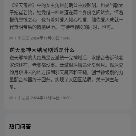
《逆天毒神》中的女主角是前朝公主顾颜昭，也是当朝太
子妃崔若锦，她凭借一杯毒酒在两个身份之间转换，怀着
报仇雪恨之心，也有着对爱人倾心相爱、辅佐爱人成就一
代贤明帝后的情感经历。 等待电视剧的同时，也可...
1 个回答
2024年11月03日 16:48
逆天邪神大结局剧透是什么
逆天邪神的大结局是云澈统一完神域后，水媚音告诉他老
家球还在，老婆都没事。云澈很后悔逼死夏倾月。然后夏
倾月跳进去的地方撞到邪天魔帝和茉莉，创世神级别的力
量配合神器终于回归，实现了大团圆结局。关于渊皇与
夏...
1 个回答
2024年11月04日 10:30
热门问答