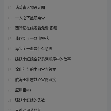
诸葛青人物设定图
12
一人之下墨筋柔骨
13
西行纪在线观看免费 视频
14
我砍到了一颗山樱花
15
冯宝宝一血是什么意思
16
狐妖小红娘全部系列顺序中的故事
17
涂山红红的生日官方答案
18
航海王壮志雄心官网链接
19
应用宝ios
20
狐妖小红娘的集数
21
元尊动漫苏幼薇
22