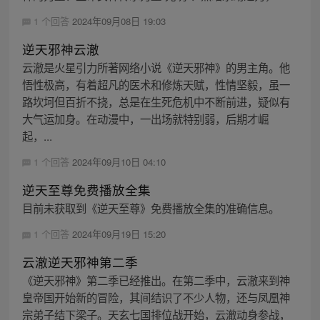
1 个回答
2024年09月08日 19:03
逆天邪神云澈
云澈是火星引力所著网络小说《逆天邪神》的男主角。他
悟性极高，有着超凡的医术和修炼天赋，性情坚毅，虽一
路坎坷但百折不挠，总是在生死危机中不断前进，疑似有
大气运加身。在动漫中，一出场就特别弱，后期才崛
起，...
1 个回答
2024年09月10日 04:10
逆天至尊免费播放全集
目前未获取到《逆天至尊》免费播放全集的准确信息。
1 个回答
2024年09月19日 15:20
云澈逆天邪神第二季
《逆天邪神》第二季已经推出。在第二季中，云澈来到神
皇帝国开始新的冒险，其间结识了不少人物，还与凤凰神
宗弟子结下梁子。天玄七国排位战开始，云澈动身参战，