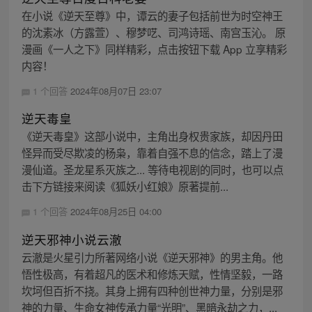
在小说《逆天至尊》中，谭云的妻子包括前世为时空神王
的沈素冰（方露萱）、穆梦呓、司鸿诗瑶、南宫玉沁。 原
漫画《一人之下》同样精彩，点击按钮下载 App 立享精彩
内容！
1 个回答
2024年08月07日 23:07
逆天毒皇
《逆天毒皇》这部小说中，主角出身权贵家族，却因丹田
怪异而受尽欺凌的杨枭，靠着自强不息的信念，踏上了漫
漫仙道。圣龙星系灭族之... 等待电视剧的同时，也可以点
击下方链接来阅读《狐妖小红娘》原著提前...
1 个回答
2024年08月25日 04:00
逆天邪神小说云澈
云澈是火星引力所著网络小说《逆天邪神》的男主角。他
悟性极高，有着超凡的医术和修炼天赋，性情坚毅，一路
坎坷但百折不挠。其身上拥有四种创世神力量，分别是邪
神的力量、生命女神传承力量“光明”、黑暗永劫之力，...