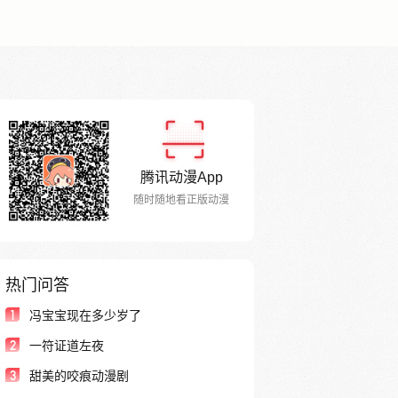
腾讯动漫App
随时随地看正版动漫
热门问答
1
冯宝宝现在多少岁了
2
一符证道左夜
3
甜美的咬痕动漫剧