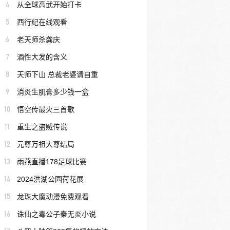
4
从全球高武开始打卡
5
西行纪在线观看
6
老天师杀龚庆
7
酒性大发的含义
8
天师下山 总裁老婆请自重
9
消炎生肌膏多少钱一盒
10
悟空传最火三首歌
11
重生之盗贼传说
12
元尊万祖大尊结局
13
雨燕直播178足球比赛
14
2024洪湖公园荷花展
15
龙珠大魔动漫免费观看
16
诛仙之毒公子秦无炎小说