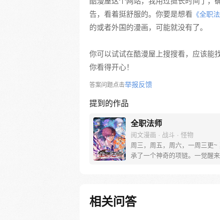
酷漫屋这个网站，我用过挺长时间了，
告，看着挺舒服的。你要是想看
《全职法
的或者外国的漫画，可能就没有了。
你可以试试在酷漫屋上搜搜看，应该能
你看得开心！
举报反馈
答案问题点击
提到的作品
全职法师
阅文漫画 · 战斗 · 怪物
周三，周五，周六，一周三更~
承了一个神奇的项链。一觉醒来
变。崇尚科学的世界变成了崇尚
不过，莫凡发现大家都只能够主
魔法，自己却是全系全能法师！
相关问答