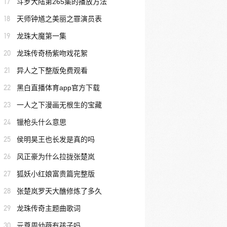
17
斗罗大陆第265集的播放方法
18
天师钟馗之美丽之罪演员表
19
龙珠大魔第一集
20
龙珠传奇杨紫吻戏花絮
21
异人之下整版免费观看
22
黑白直播体育app官方下载
23
一人之下漫画无根生的宝藏
24
镴枪头什么意思
25
侯明昊王也长发是真的吗
26
风正豪为什么拉拢张楚岚
27
狐妖小红娘富贵篇完整版
28
张楚岚罗天大醮修炼了多久
29
龙珠传奇主题曲歌词
30
元尊周幼薇有孩子吗