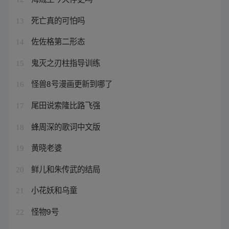
死亡真的可怕吗
13
佐佐格第二形态
14
鬼灭之刃柱指导训练
15
怪兽8号漫画更新到哪了
16
尾田说索隆比路飞强
17
蜂周深的歌词中文版
18
黄晓老婆
19
鲜儿和朱传武的结局
20
小花妖和乌童
21
怪物9号
22