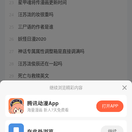
星甲魂将传漫画更新时间
23
汪苏泷的妆很重吗
24
三尸语的作者是谁
25
妖怪日漫2020
26
神话专属属性调整箱是直接调满吗
27
汪苏泷俊辰还在一起吗
28
死亡与救赎英文
29
鲜儿与谁发生了暧昧关系
继续浏览精彩内容
30
腾讯动漫App
打开APP
海量漫画 新人7天免费看
腾讯漫画
起点读书
QQ阅读
网站备案/许可证号：粤B2-20090059-5
在此处浏览
继续