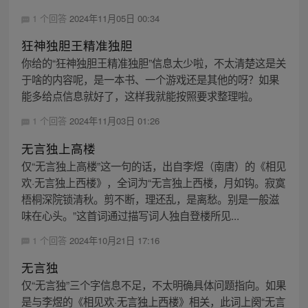
1 个回答
2024年11月05日 00:34
狂神独胆王精准独胆
你给的“狂神独胆王精准独胆”信息太少啦，不太清楚这是关
于啥的内容呢，是一本书、一个游戏还是其他的呀？如果
能多给点信息就好了，这样我就能按照要求整理啦。
1 个回答
2024年11月03日 01:26
无言独上高楼
仅“无言独上高楼”这一句的话，出自李煜（南唐）的《相见
欢·无言独上西楼》，全词为“无言独上西楼，月如钩。寂寞
梧桐深院锁清秋。剪不断，理还乱，是离愁。别是一般滋
味在心头。”这首词通过描写词人独自登楼所见...
1 个回答
2024年10月21日 17:16
无言独
仅“无言独”三个字信息不足，不太明确具体问题指向。如果
是与李煜的《相见欢·无言独上西楼》相关，此词上阕“无言