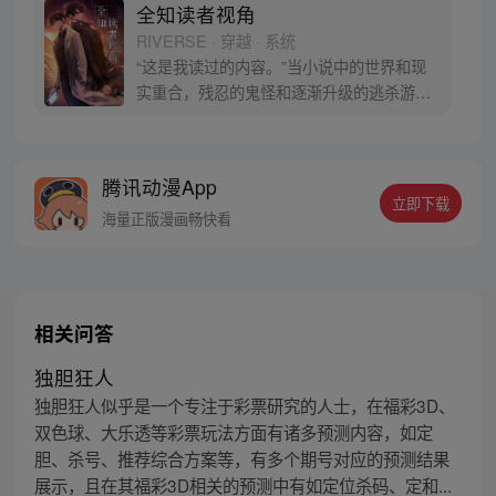
全知读者视角
RIVERSE · 穿越 · 系统
“这是我读过的内容。”当小说中的世界和现
实重合，残忍的鬼怪和逐渐升级的逃杀游戏
向人们袭来。唯一阅读过全文的金独子拥有
了超越他人的优势。但是当熟悉的小说角色
一个个出现在他身边，‘主角’对他的敌意和戒
腾讯动漫App
备愈发明显，神秘的背后星们也加入乱局。
立即下载
金独子将做出如何的选择，故事将会有怎样
海量正版漫画畅快看
的发展？
相关问答
独胆狂人
独胆狂人似乎是一个专注于彩票研究的人士，在福彩3D、
双色球、大乐透等彩票玩法方面有诸多预测内容，如定
胆、杀号、推荐综合方案等，有多个期号对应的预测结果
展示，且在其福彩3D相关的预测中有如定位杀码、定和...