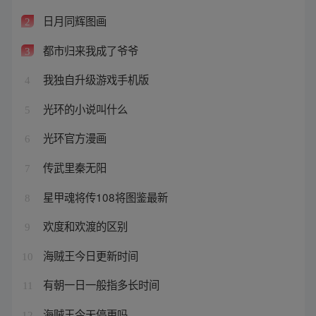
日月同辉图画
2
都市归来我成了爷爷
3
我独自升级游戏手机版
4
光环的小说叫什么
5
光环官方漫画
6
传武里秦无阳
7
星甲魂将传108将图鉴最新
8
欢度和欢渡的区别
9
海贼王今日更新时间
10
有朝一日一般指多长时间
11
海贼王今天停更吗
12