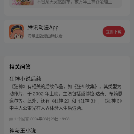
不曾某天突然翻车，被万年上神苍凌缠上不
说，还要陪他一起下界渡劫，命格全交给了
别人？！逃了几轮回，回回被带走。苍凌上
神你能不能放过我，我只是一介小小的司命
腾讯动漫App
呀……等等，这块千年冰块，竟然化了？他
立即下载
这是要对我做什么……
海量正版漫画畅快看
相关问答
狂神小说后续
《狂神》有相关的后续作品，如《狂神续集》，其类型为
动作片，于 2002 年上映，主演包括黛博拉·达奇、布赖恩·
道尔等。此外，还有《狂神 2》和《狂神 3》，《狂神 3》
中主人公雷光在人界体验人生后遇两...
1 个回答
2024年08月28日 19:08
神与王小说