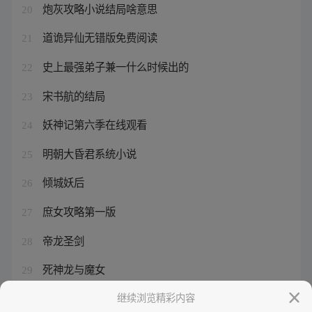
炮灰攻略小说结局啥意思
20
道诡异仙无错版免费阅读
21
史上最强弟子兼一什么时候出的
22
宋书航的结局
23
妖神记第六季在线观看
24
明朝大昏君系统小说
25
倾城妖后
26
庶女攻略第一版
27
帝龙圣剑
28
死神龙与魔女
29
百炼成神第二季什么时候更新
继续浏览精彩内容
30