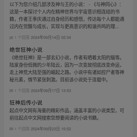
以下为您介绍几部涉及神与王的小说： - 《与神同心》：
这是一本探讨个人内在精神世界与宇宙意识相连结的书
籍，作者王季庆通过自身经历和感悟，传达每个人都能通
过内在觉醒与成长，实现与更高意识的和谐共鸣的理...
1 个回答
2024年09月14日 02:34
绝世狂神小说
《绝世狂神》是一部玄幻小说，作者有晒着太阳的猫等。
陆家身份低微的少年陆云，因为一次变故彻底改变命运，
走上神荒大陆至强的崛起之路。小说中有诸如控尸者等神
秘元素，情节紧张刺激。目前该小说处于连载中。
1 个回答
2024年09月17日 13:53
狂神后传小说
起点中文网有海量的精彩作品，涵盖丰富的小说类型，可
前往起点中文网搜索您想要阅读的小说书籍。
1 个回答
2024年09月23日 15:52