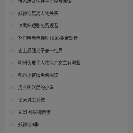
佛系庶女生存手册免费阅读
9
妖神记聂离人物关系
10
请凤归短剧免费观看
11
努尔哈赤电视剧1986免费观看
12
史上最强弟子兼一结局
13
明朝伪君子人物简介女主有哪些
14
都市小赘婿免费阅读
15
男主叫赵晏的小说
16
诸天城主系统
17
玄幻 神级御兽使
18
妖神记9季
19