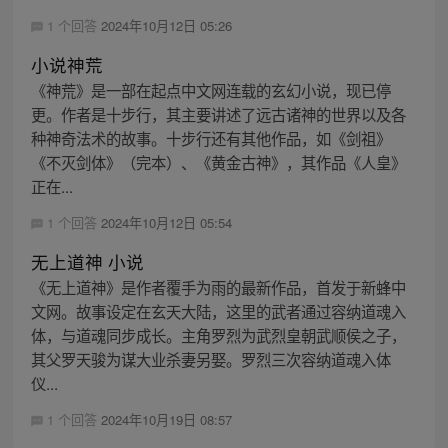
1 个回答
2024年10月12日 05:26
小说神荒
《神荒》是一部在起点中文网连载的玄幻小说，现已停
更。作者是十步行，其主要讲述了远古诸神的世界以及各
种神奇法术的故事。十步行还有其他作品，如《剑祖》
《不灭剑体》（完本）、《黄金古神》，其作品《人皇》
正在...
1 个回答
2024年10月12日 05:54
无上道神 小说
《无上道神》是作者覆手为雨的最新作品，首发于新蜂中
文网。故事设定在玄天大陆，这里的武者通过容纳道魂入
体，与道魂同步成长。主角罗烈为武烈皇朝武顺侯之子，
其父罗天骏为谋大业杀妻另娶。罗烈三次容纳道魂入体
仪...
1 个回答
2024年10月19日 08:57