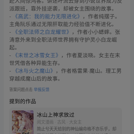
赴人间惊鸿客。讲述叶流云穿到小说世界成为反
派跟班，靠外挂逆袭，却被女主围绕的故事。
-
《高武：我的能力无限进化》
，作者纯摆子。
主角阮乐通过无限肝取能力经验值不断进化。
-
《全职法师之白龙耀世》
，作者小小蟋蟀。张
涛意外来到全职法师世界拥有守护灵小白龙崛
起。
-
《末世之冰雪女王》
，作者夏淡晓。女主在末
世凭借各种异能生存。
-
《冰与火之魔山》
，作者格雷果·魔山。理工男
穿越成魔山后的故事。
答案问题点击
举报反馈
提到的作品
冰山上神求放过
阅文漫画 · 古风 · 大女主
简止兮天天给别的神仙编命格不亦乐乎，却