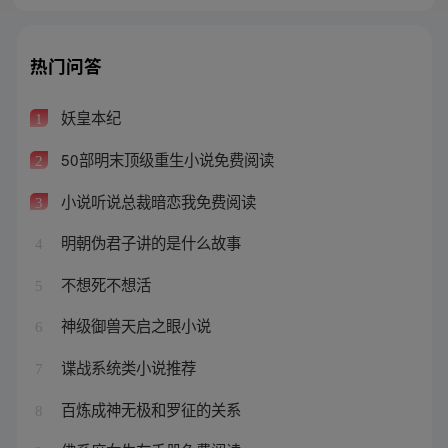
热门问答
妖皇本纪
1
50部明末顶级重生小说免费阅读
2
小说听说总裁暗恋我免费阅读
3
明朝伪君子讲的是什么故事
4
不想死不想活
5
神级御兽天启之眼小说
6
谍战系统类小说推荐
7
百炼成神无极和罗征的关系
8