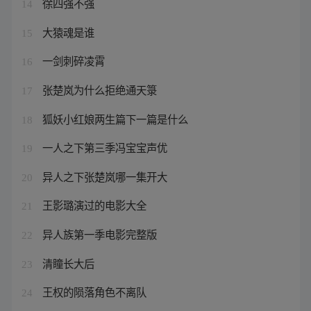
徐四强不强
14
大猿魂是谁
15
一剑刺碎凌霄
16
张楚岚为什么拒绝通天箓
17
狐妖小红娘两生篇下一篇是什么
18
一人之下第三季冯宝宝声优
19
异人之下张楚岚哪一集开大
20
王影璐演过的电影大全
21
异人族第一季电影完整版
22
清瞳长大后
23
王权的陨落角色不离队
24