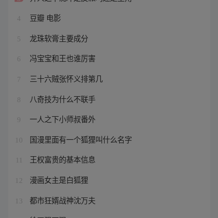
豆瓣 电影
4
龙珠软膏主要成分
5
冯宝宝和王也谁厉害
6
三十六贼张怀义排第几
7
八奇技为什么不联手
8
一人之下小师叔番外
9
国漫里面有一个狐狸叫什么名字
10
王权富贵的基本信息
11
漫画女主是白狐狸
12
都市狂婿战神沈万夫
13