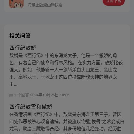
立即下载
赫赫的权臣，突然废了她的夫君，还倚在绣
海量正版漫画畅快看
榻上“娇娇过来，二哥给你抱…”
相关问答
西行纪敖娇
敖娇是《西行纪》中的东海龙太子。他是一个傲娇的角
色，有着自己的使命和行事风格。 在实力方面，敖娇比较
强大。例如，他能够一人一剑斩杀白头山龙王、黑山龙
王、高地龙王、玉池龙王这四位投靠暗魂天神的地界龙
王...
1 个回答
2024年10月25日 10:36
西行纪敖雪和傲娇
在香港漫画《西行纪》中，敖雪是东海龙王第三子，曾因
四处作恶被杀心观音逮捕，并被施以“脱胎换骨”之术变成白
龙马，助唐三藏取得奇经。其身份地位几经变动，经历曲