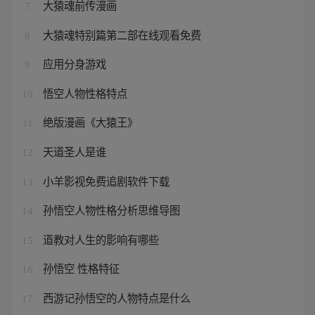
大猿魂前传漫画
7
大猿魂特别篇第二部在线观看免费
8
应用分身游戏
9
悟空人物性格特点
10
绝版漫画《大猿王》
11
天道圣人是谁
12
小羊影视免费追剧软件下载
13
孙悟空人物性格分析思维导图
14
道教对人生的影响有哪些
15
孙悟空 性格特征
16
西游记孙悟空的人物特点是什么
17