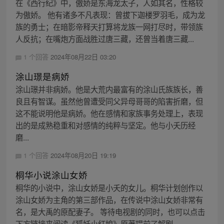
在《西行纪》中，傲娇是东海龙太子，人如其名，性格较
为傲娇。 他有诸多不凡表现：曾拔下迦楼罗羽毛，成为龙
族的勇士；在暗影帝释天打算将龙族一网打尽时，带领族
人反抗；在嘴炮方面战胜过唐三藏，还曾当着唐三藏...
1 个回答
2024年08月22日 03:20
涂山璟是病娇
涂山璟并非病娇。他是大荒内最富有的涂山氏族族长，善
良且有智谋。虽然他曾遭受同父异母哥哥的陷害折磨，但
这不能说明他是病娇。他在感情和家族事务处理上，表现
出的是成熟稳重和对感情的纯粹与坚定。他与小夭历经
磨...
1 个回答
2024年08月20日 19:19
桐华小说涂山女娇
桐华的小说中，涂山女娇是小夭的女儿。桐华计划创作以
涂山女娇为主角的第三部作品，在传说中涂山女娇非常有
名，是大禹的原配妻子。 等待电视剧的同时，也可以点击
下方链接来阅读《狐妖小红娘》原著提前了解剧...