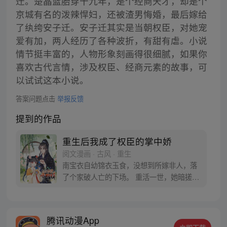
迁。楚晶蓝胎穿十九年，是个经商天才，却是个
京城有名的泼辣悍妇，还被渣男悔婚，最后嫁给
了纨绔安子迁。安子迁其实是当朝权臣，对她宠
爱有加，两人经历了各种波折，有甜有虐。小说
情节挺丰富的，人物形象刻画得很细腻，如果你
喜欢古代言情，涉及权臣、经商元素的故事，可
以试试这本小说。
答案问题点击
举报反馈
提到的作品
重生后我成了权臣的掌中娇
阅文漫画 · 古风 · 重生
南宝衣自幼锦衣玉食，没想到所嫁非人，落
了个家破人亡的下场。 重活一世，她暗搓搓
盯上了那位卑贱落魄的养子。只有她知道，
看似落魄的少年，终将前程锦绣，权倾天
下。 她温顺谦卑百般奉承，可惜他如高岭之
腾讯动漫App
花…她终于心灰意冷打算另抱大腿，那凶名