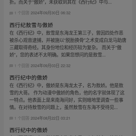
折。而关于“傲娇”，未获取到其在《西行纪》中与...
1 个回答
2024年09月30日 06:32
西行纪敖雪与傲娇
在《西行纪》中，敖雪是东海龙王第三子，曾因四处作恶
被杀心观音逮捕，并被施以“脱胎换骨”之术变成白龙马助唐
三藏取得奇经。其身份地位和经历较为复杂。 而关于“傲
娇”，您的表述不太明确。如果您想问的是敖雪...
1 个回答
2024年09月03日 22:32
西行纪中的傲娇
在《西行纪》中，傲娇是东海龙太子，名为敖娇。他是敖
雪的大哥。 作为动漫中傲娇的角色，他的名字就体现了这
一特点。他表面上是来南海问好，实则暗地里调查一些事
情。在对待敖雪的问题上，虽然敖雪在东海不受待见...
1 个回答
2024年08月22日 03:21
西行纪中的傲娇