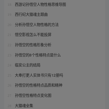
西游记孙悟空人物性格思维导图
18
西行纪大猿魂主题曲
19
分析孙悟空人物性格的方法
20
悟空影视怎么不能投屏
21
孙悟空的性格形象分析
22
孙悟空的8个性格特点是什么
23
临安公主的结局
24
大奉打更人实体书只有12册吗
25
孙悟空的性格特点品质和精神
26
孙悟空性格特点变化图
27
大猿魂全集
28