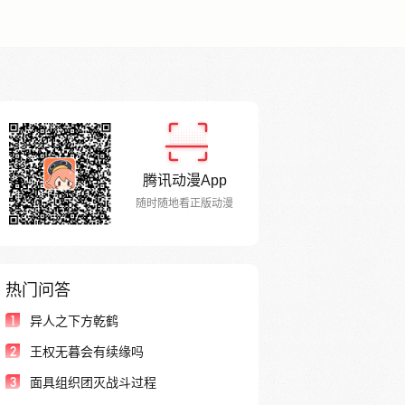
腾讯动漫App
随时随地看正版动漫
热门问答
1
异人之下方乾鹤
2
王权无暮会有续缘吗
3
面具组织团灭战斗过程