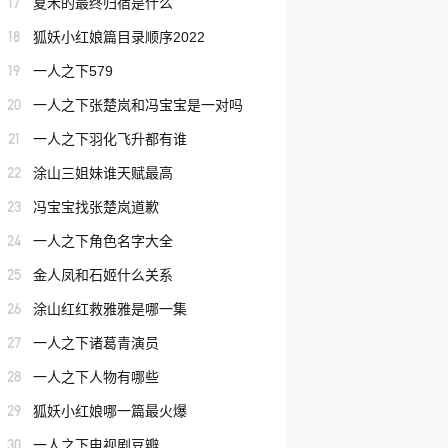
17
夏禾的最终归宿是什么
18
狐妖小红娘篇目录顺序2022
19
一人之下579
20
一人之下张楚岚和冯宝宝是一对吗
21
一人之下羽化飞升都有谁
22
涂山三姐妹谁天赋最高
23
冯宝宝找张楚岚道歉
24
一人之下角色名字大全
25
金人凤和石姬什么关系
26
涂山红红救雅雅是哪一集
27
一人之下诸葛青演员
28
一人之下人物有哪些
29
狐妖小红娘哪一篇最火爆
30
一人之下电视剧豆瓣