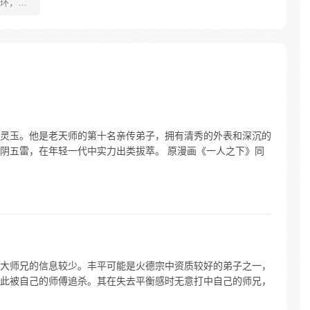
环，拥
炼？！
！我不
的，你们
每天舔
灵玉。他是老天师的第十名亲传弟子，拥有清秀的外表和深沉的
阴五雷，在年轻一代中实力出类拔萃。 原漫画《一人之下》同
大师兄的信息较少。丰平可能是火德宗中资质较好的弟子之一，
此被自己的师傅追杀。其在失去平衡感时无意打中自己的师兄，