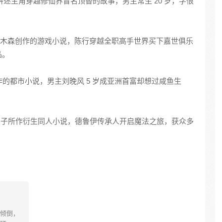
讲述主角穿越修仙界冒名顶替的故事，男主常生 20 岁，字恨
林木木森创作的游戏小说，陈行穿越全职高手世界买下嘉世俱乐
品。
作的都市小说，男主刘晚风 5 岁成亚洲首富却想过咸鱼生
的影子所作衍生同人小说，德鲁伊传承人开启魔法之旅，获众多
倾倒，