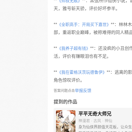
**
**：黑弦所作仙侠小说，
《师叔无敌》
天，雅号斩天骄，评价好坏参半。
**
**：林
《全职高手：开局买下嘉世》
部，重返职业巅峰，被称难得的同人精
**
**：还没疯的小丑创
《我养子超有钱》
活，评价有赚眼泪也有不足。
**
**：逃离
《我在霍格沃茨玩德鲁伊》
角色惊叹评价。
举报反馈
答案问题点击
提到的作品
平平无奇大师兄
神漫君 · 古风 · 神仙
身为仙侠界颜值天花板，让众生