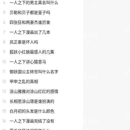
4
一人之下的男主真名叫什么
5
贝勒和贝子都是皇子吗
6
四张狂和两豪杰谁厉害
7
一人之下漫画出了几本
8
风正豪是坏人吗
9
狐妖小红娘最感人的几集
10
一人之下讲心猿意马
11
御妖国公主转世叫什么名字
12
甲申之乱的真相
13
涂山雅雅对涂山红红的感情
14
长相思涂山璟是谁扮演的
15
白月初的头发是什么颜色
16
一人之下漫画完结了没有