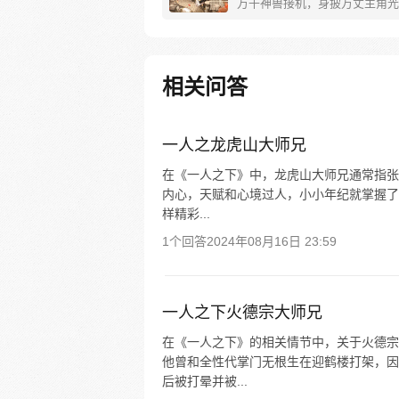
万千神兽接机，身披万丈主角光
有颜值牛逼症的我居然，不会修
莫非，我是个花瓶！这不可能！
承认！！！ 丘比特曰：对不起，你对大
师兄的颜值，一无所知！ 听我
相关问答
还小，一定要来这里见见世面！
一遍，防止去早恋！
一人之龙虎山大师兄
在《一人之下》中，龙虎山大师兄通常指张
内心，天赋和心境过人，小小年纪就掌握了
样精彩...
1个回答
2024年08月16日 23:59
一人之下火德宗大师兄
在《一人之下》的相关情节中，关于火德宗
他曾和全性代掌门无根生在迎鹤楼打架，因
后被打晕并被...