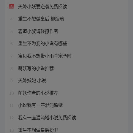
天降小妖要逆袭免费阅读
3
重生不想做皇后 柳烟璃
4
霸道小叔请轻撩作者
5
重生不为妾的小说有哪些
6
宝贝我不想带小雨伞宋予时
7
萌妖写的小说推荐
8
天降妖妃 小说
9
萌妖作者的小说推荐
10
小说我有一座混沌监狱
11
我有一座混沌塔小说免费阅读
12
重生不想做皇后扮丑
13