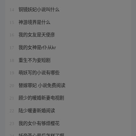
铜镜妖妃小说叫什么
14
神游境界是什么
15
我的女友是天使彦
16
我的女神是r仆从kr
17
重生不为妾短剧
18
萌妖写的小说有哪些
19
替嫁罪妃 小说免费阅读
20
顾少的暖婚新妻电视剧
21
陆少暖妻新婚阅读
22
我的女仆有够烦樱花
23
妖帝圣心最后怎样了啊
24