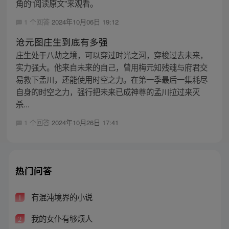
角的“阅读原文”来观看。
1 个回答
2024年10月06日 19:12
沧元图庄生到底有多强
庄生处于八劫之境，可以穿过时光之河，穿梭过去未来，
实力强大。他来自未来的自己，曾用梅元知残魂与府君交
易救下孟川，还能使用时空之力。在第一季最后一集耗尽
自身的时空之力，强行把未来已成神尊的孟川拉过来灭
杀...
1 个回答
2024年10月26日 17:41
热门问答
有混沌境界的小说
1
我的女仆有够烦人
2