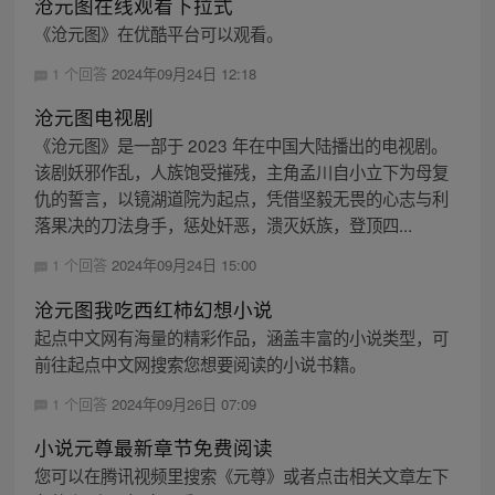
沧元图在线观看下拉式
《沧元图》在优酷平台可以观看。
1 个回答
2024年09月24日 12:18
沧元图电视剧
《沧元图》是一部于 2023 年在中国大陆播出的电视剧。
该剧妖邪作乱，人族饱受摧残，主角孟川自小立下为母复
仇的誓言，以镜湖道院为起点，凭借坚毅无畏的心志与利
落果决的刀法身手，惩处奸恶，溃灭妖族，登顶四...
1 个回答
2024年09月24日 15:00
沧元图我吃西红柿幻想小说
起点中文网有海量的精彩作品，涵盖丰富的小说类型，可
前往起点中文网搜索您想要阅读的小说书籍。
1 个回答
2024年09月26日 07:09
小说元尊最新章节免费阅读
您可以在腾讯视频里搜索《元尊》或者点击相关文章左下