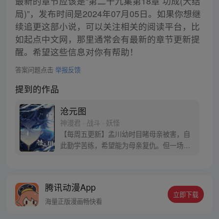
最新的章节应该是“第二十九集第18章 功成(大结
局)”，发布时间是2024年07月05日。如果你想继
续追更这部小说，可以关注相关的阅读平台，比
如起点中文网，那里通常会有最新的章节更新提
醒。希望这些信息对你有帮助！
答案问题点击
举报反馈
提到的作品
沧元图
神漫君 · 战斗 · 妖怪
【每周五更新】孟川幼时目睹母亲被害，自
此勤学苦练，希望能为母亲复仇。但一场退
婚打破了孟川原本平静的生活，异族入侵、
烈火道院沦陷，为了守护东宁府城的百姓，
他拿起手中的剑，立誓要成为强者，长路漫
腾讯动漫App
漫任重道远……
立即下载
海量正版漫画畅快看