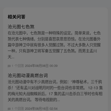
相关问答
沧元图七色煞
在沧元图中，七色煞是一种特殊的设定。简单来说，七色
煞代表七种情绪，分别是喜怒哀思悲恐惊。在沧元图番外
篇中游神卫中就有很多人觉醒过煞，不过大多数人只觉醒
一种，只有游神卫将军秦五觉醒了五色煞。而男主孟川
天...
1 个回答
2024年08月08日 00:39
沧元图动漫高燃台词
沧元图动漫中有不少高燃台词，例如：“神尊秘术，三千鸦
杀！”还有孟川对战明月时的一些台词也非常燃。 12-13 集
的梅元知大战蜘蛛妖后，17 集的孟川击杀白三爷时也有相
关的高燃台词。 等待电视剧的...
1 个回答
2024年08月16日 02:54