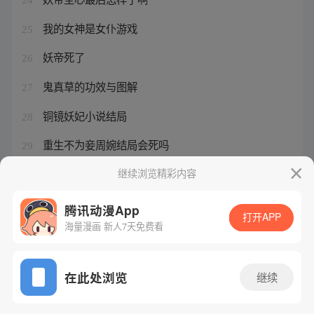
我的女神是女仆游戏
25
妖帝死了
26
鬼真草的功效与图解
27
铜镜妖妃小说结局
28
重生不为妾周婉结局会死吗
29
我的女仆有够烦漫画在线观看
继续浏览精彩内容
30
腾讯动漫App
打开APP
海量漫画 新人7天免费看
腾讯漫画
起点读书
QQ阅读
网站备案/许可证号：粤B2-20090059-5
在此处浏览
继续
Copyright©1998 - 2026 Tencent. All Rights Reserved