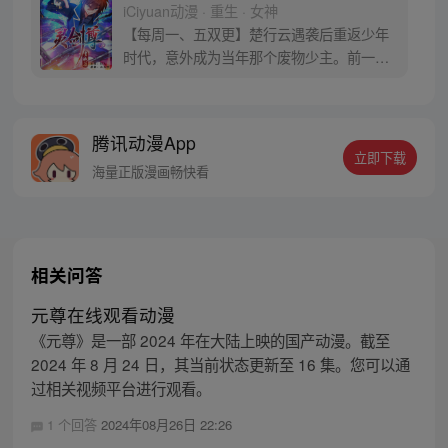
iCiyuan动漫 · 重生 · 女神
【每周一、五双更】楚行云遇袭后重返少年
时代，意外成为当年那个废物少主。前一
世，他遭恶人陷害，今生，绝不会放过！ 前
世的遗憾，今生，一定要弥补。待到灵剑长
啸之时，天地三界，我为至尊！ 且看废物少
腾讯动漫App
主如何闯荡大陆、遭奇遇，成为叱咤风云的
立即下载
至尊天帝。（漫画粉丝群：534222491）
海量正版漫画畅快看
相关问答
元尊在线观看动漫
《元尊》是一部 2024 年在大陆上映的国产动漫。截至
2024 年 8 月 24 日，其当前状态更新至 16 集。您可以通
过相关视频平台进行观看。
1 个回答
2024年08月26日 22:26