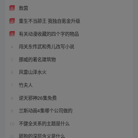
敖茵
1
重生不当舔王 我独自氪金升级
2
有关动漫收藏的四个字的物品
3
闯关东传武和秀儿改写小说
4
挪威的著名建筑物
5
风雷山泽水火
6
竹夫人
7
逆天邪神26集免费
8
兰斯动画4集哪个公司做的
9
不健全关系的主题是什么
10
舔狗的深层含义是什么
11