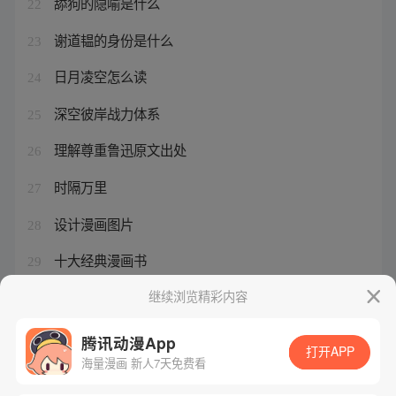
舔狗的隐喻是什么
22
谢道韫的身份是什么
23
日月凌空怎么读
24
深空彼岸战力体系
25
理解尊重鲁迅原文出处
26
时隔万里
27
设计漫画图片
28
十大经典漫画书
29
舔狗代表什么骂人
继续浏览精彩内容
30
腾讯动漫App
打开APP
海量漫画 新人7天免费看
腾讯漫画
起点读书
QQ阅读