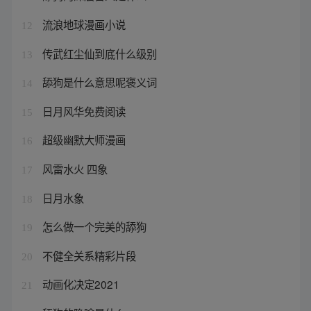
流浪地球漫画小说
12
传武红尘仙到底什么级别
13
舔狗是什么意思呢褒义词
14
日月风华免费阅读
15
超级幽默大师漫画
16
风雷水火 四象
17
日月水象
18
怎么做一个完美的舔狗
19
不健全关系精彩片段
20
动画化决定2021
21