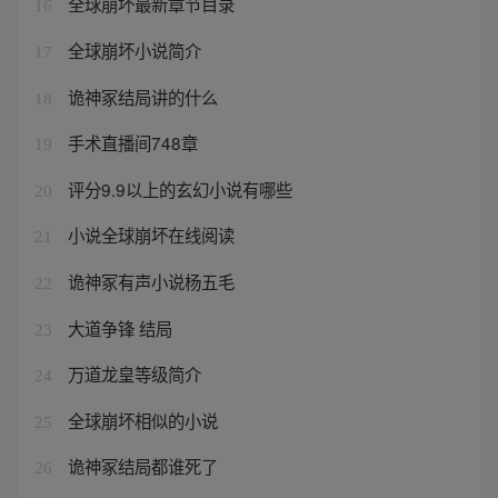
全球崩坏最新章节目录
16
全球崩坏小说简介
17
诡神冢结局讲的什么
18
手术直播间748章
19
评分9.9以上的玄幻小说有哪些
20
小说全球崩坏在线阅读
21
诡神冢有声小说杨五毛
22
大道争锋 结局
23
万道龙皇等级简介
24
全球崩坏相似的小说
25
诡神冢结局都谁死了
26