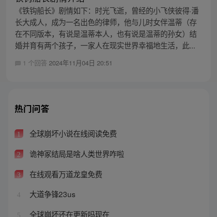
《铁钩船长》剧情如下：时光飞逝，曾经的小飞侠彼得·潘
长大成人，成为一名出色的律师，他与儿时女伴温蒂（存
在不同版本，有说是温蒂本人，也有说是温蒂的孙女）结
婚并育有两个孩子，一家人在现实世界幸福地生活，此...
1 个回答
2024年11月04日 20:51
热门问答
全球崩坏小说在线阅读免费
1
诡神冢结局是啥人类世界咋啦
2
在线观看万道龙皇免费
3
大道争锋23us
4
全球崩坏还在更新吗现在
5