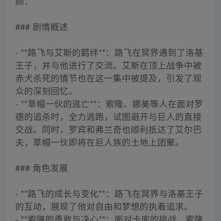
顾：
### 剧情概述
- **路飞与艾斯的羁绊**：路飞在冥界遇到了洛基
王子，并与他进行了交流。艾斯在顶上战争中被
赤犬杀死的情节也在这一集中被提及，引发了观
众的深刻回忆。
- **草帽一伙的逃亡**：索隆、娜美等人在面对罗
德的追杀时，全力逃跑，试图避开与巨人的直接
交战。同时，罗宾和弗兰奇也顺利抵达了艾尔巴
夫，草帽一伙即将在巨人族的土地上团聚。
### 角色发展
- **路飞的成长与变化**：路飞在冥界与洛基王子
的互动，展现了他对自由和梦想的执着追求。
- **索隆的勇敢与决心**：面对卡库的挑战，索隆