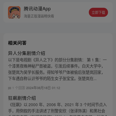
能力的同时付出了一辈子无法游泳的代价。
腾讯动漫App
十年后，路飞为实现与因救他而断臂的杰克
立即下载
斯的约定而出海，开始了以成为海盗王为目
海量正版漫画畅快看
标的伟大的冒险旅程！
相关问答
异人分集剧情介绍
以下是电视剧《异人之下》的部分分集剧情： 第 1 集：一
个漆黑夜晚神秘尸首被盗，引发后续事件。白天大学中，
张楚岚为吴学长服务。得知爷爷尸体被偷后张楚岚回家，
下车遇自称认识爷爷的陌生女子张宝宝。张楚岚在...
1 个回答
2024年08月18日 01:12
狂飙剧情介绍
《狂飙》以 2000 年、2006 年、2021 年 3 个时间节点入
手，用倒叙的手法讲述了刑警安欣（张译饰演）和黑社会