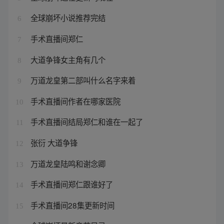
全球崩坏小说推荐完结
6
手术直播间郑仁
7
大道争锋女主角有几个
8
万道龙皇第二部叫什么名字来着
9
手术直播间作者在哪家医院
10
手术直播间结局郑仁和谁在一起了
11
张衍 大道争锋
12
万道龙皇陆鸣和谢念卿
13
手术直播间郑仁跟谁好了
14
手术直播间28集更新时间
15