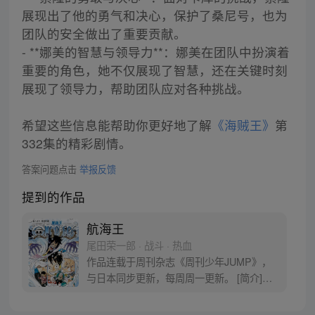
展现出了他的勇气和决心，保护了桑尼号，也为
团队的安全做出了重要贡献。
- **娜美的智慧与领导力**：娜美在团队中扮演着
重要的角色，她不仅展现了智慧，还在关键时刻
展现了领导力，帮助团队应对各种挑战。
希望这些信息能帮助你更好地了解
《海贼王》
第
332集的精彩剧情。
答案问题点击
举报反馈
提到的作品
航海王
尾田荣一郎 · 战斗 · 热血
作品连载于周刊杂志《周刊少年JUMP》，
与日本同步更新，每周周一更新。 [简介]有
一个梦想成为海盗的少年叫路飞，他因误
食“恶魔果实”而成为了橡皮人，在获得超人