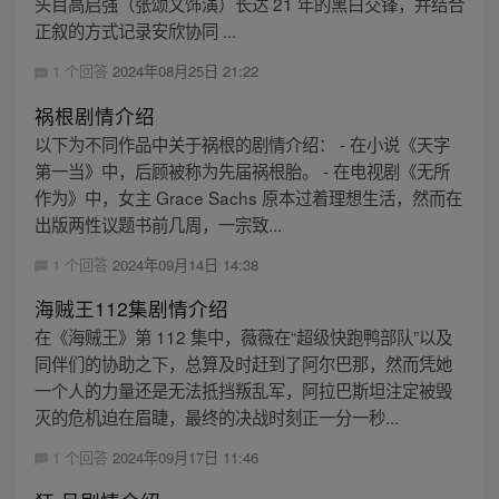
头目高启强（张颂文饰演）长达 21 年的黑白交锋，并结合
正叙的方式记录安欣协同 ...
1 个回答
2024年08月25日 21:22
祸根剧情介绍
以下为不同作品中关于祸根的剧情介绍： - 在小说《天字
第一当》中，后顾被称为先届祸根胎。 - 在电视剧《无所
作为》中，女主 Grace Sachs 原本过着理想生活，然而在
出版两性议题书前几周，一宗致...
1 个回答
2024年09月14日 14:38
海贼王112集剧情介绍
在《海贼王》第 112 集中，薇薇在“超级快跑鸭部队”以及
同伴们的协助之下，总算及时赶到了阿尔巴那，然而凭她
一个人的力量还是无法抵挡叛乱军，阿拉巴斯坦注定被毁
灭的危机迫在眉睫，最终的决战时刻正一分一秒...
1 个回答
2024年09月17日 11:46