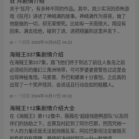
狂 月剧情介绍
关于“狂月”，有多种不同的作品。其中，岚少实况的恐怖游
戏《狂月》讲述了神崎满的故事。神崎满作为哥哥，做了
他能做的一切，却无辜惨死。比如有一天雨很大，翔没有
回来，满去找他，碰到了进，进把翔骗到这里并丢下...
1 个回答
2024年10月05日 04:23
海贼王337集剧情介绍
在海贼王第337集，路飞他们终于到达了前往人鱼岛之前
必须经历的魔幻三角洲地带，可可罗婆婆曾警告过这里会
出现神秘鬼怪。乌索普、乔巴和娜美十分害怕，之后真的
出现了一个笑声怪异、会说话且行动自如的骷髅人。
1 个回答
2024年10月17日 00:22
海贼王112集剧情介绍大全
在《海贼王》第112集中，薇薇在“超级快跑鸭部队”以及同
伴们的协助之下，总算及时赶到了阿尔巴那，然而凭她一
个人的力量还是无法抵挡叛乱军，阿拉巴斯坦注定被毁灭
的危机迫在眉睫，最终的决战时刻正一分一秒地逼...