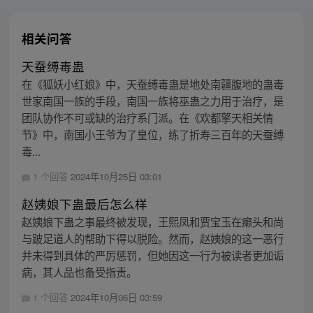
相关问答
天蚕缚毒蛊
在《狐妖小红娘》中，天蚕缚毒蛊是地处南疆腹地的蛊毒
世家南国一族的手段，南国一族将巫蛊之力用于治疗，是
团队协作不可或缺的治疗系门派。在《欢都擎天相关情
节》中，南国小王爷为了皇位，练了折寿三百年的天蚕缚
毒...
1 个回答
2024年10月25日 03:01
赵姨娘下蛊最后怎么样
赵姨娘下蛊之事最终被发现，王熙凤和贾宝玉在癞头和尚
与跛足道人的帮助下得以脱险。然而，赵姨娘的这一恶行
并未得到具体的严厉惩罚，但她因这一行为被读者更加诟
病，其人品也备受指责。
1 个回答
2024年10月06日 03:59