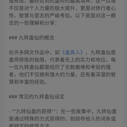
或修炼，最终达到的蛊师的最高境界。这一过程
不仅是对个人力量的极大提升，更是对修行者心
性、智慧与意志的严峻考验。以下是我对这一概
念的一些理解和分享：
### 九转蛊仙的概念
在许多网文作品中，如
《蛊真人》
，九转蛊仙是
蛊师修炼的极限，代表着无上的实力和地位。每
一位九转蛊仙都是经历了无数磨难和考验的强
者，他们不仅拥有强大的力量，还有着深邃的智
慧和丰富的经验。
### 常见的九转蛊仙设定
- **九转仙蛊的获得**：在一些故事中，九转仙蛊
是通过特殊的方式获得的，如掠夺他人的词条或
者特定的修炼方法。