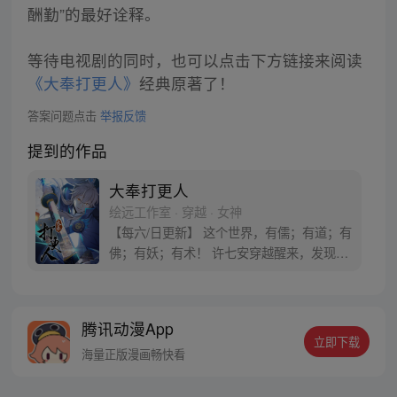
酬勤”的最好诠释。
等待电视剧的同时，也可以点击下方链接来阅读
《大奉打更人》
经典原著了！
答案问题点击
举报反馈
提到的作品
大奉打更人
绘远工作室 · 穿越 · 女神
【每六/日更新】 这个世界，有儒；有道；有
佛；有妖；有术！ 许七安穿越醒来，发现自
己身处囹圄，三日后就要流放边陲？！ 他起
初的梦想只是自保，顺便在这个世界里当个
富翁悠闲度日，结果…… 改编自阅文集团作
腾讯动漫App
者卖报小郎君同名小说 QQ群号：
立即下载
799493374
海量正版漫画畅快看