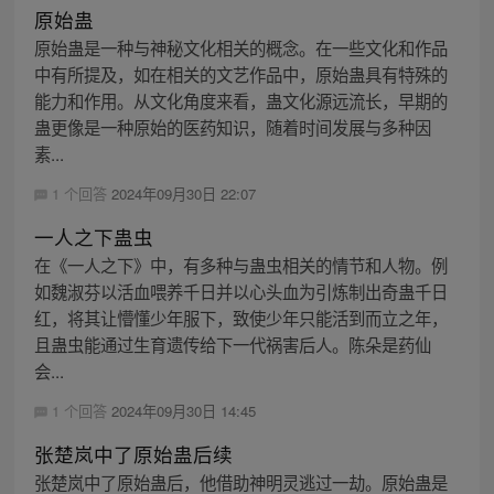
原始蛊
原始蛊是一种与神秘文化相关的概念。在一些文化和作品
中有所提及，如在相关的文艺作品中，原始蛊具有特殊的
能力和作用。从文化角度来看，蛊文化源远流长，早期的
蛊更像是一种原始的医药知识，随着时间发展与多种因
素...
1 个回答
2024年09月30日 22:07
一人之下蛊虫
在《一人之下》中，有多种与蛊虫相关的情节和人物。例
如魏淑芬以活血喂养千日并以心头血为引炼制出奇蛊千日
红，将其让懵懂少年服下，致使少年只能活到而立之年，
且蛊虫能通过生育遗传给下一代祸害后人。陈朵是药仙
会...
1 个回答
2024年09月30日 14:45
张楚岚中了原始蛊后续
张楚岚中了原始蛊后，他借助神明灵逃过一劫。原始蛊是