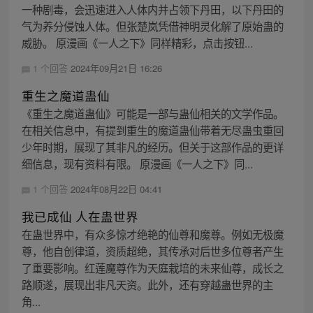
一种剧毒，会迅速进入人体内并占领下丹田，以下丹田的
气为养分侵蚀人体。但张楚岚凭借神明灵化解了原始蛊的
威胁。 原漫画《一人之下》同样精彩，点击按钮...
1 个回答
2024年09月21日 16:26
重生之魔道蛊仙
《重生之魔道蛊仙》可能是一部与蛊仙相关的文学作品。
在相关信息中，有提到重生的魔道蛊仙带着无尽蛊虫重回
少年时期，展现了其非凡的经历。但关于这部作品的更详
细信息，现有资料有限。 原漫画《一人之下》同...
1 个回答
2024年08月22日 04:41
我已成仙 人在蛊世界
在蛊世界中，有众多惊才绝艳的仙尊和魔尊。例如无极魔
尊，他自创律道，资质超绝，其传承对后世多位尊者产生
了重要影响。红莲魔尊作为天庭栽培的未来仙尊，成长之
路顺遂，展现出非凡天资。此外，还有穿越蛊世界的主
角...