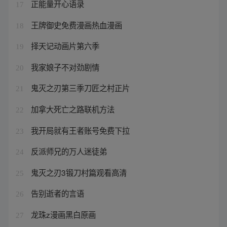
正能量开心语录
17
王牌御史免费漫画热血漫画
18
择天记动画片第六季
19
我家娘子不对劲剧情
20
鬼灭之刃第三季刀匠之村正片
21
加拿大死亡之路联机方法
22
我开局就有王者账号免费下拉
23
反派师兄的万人迷徒弟
24
鬼灭之刃3锻刀村篇观看高清
25
告别逝者的言语
26
龙珠z漫画黑白原画
27