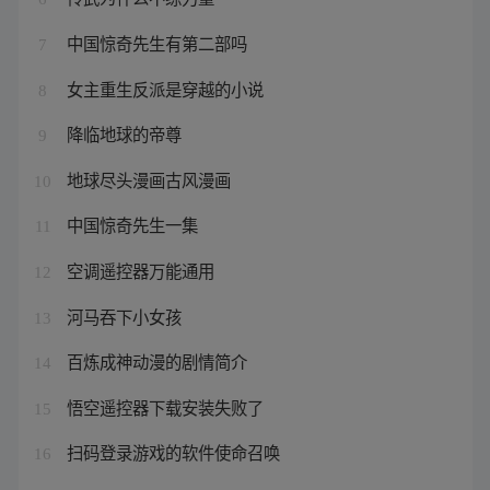
中国惊奇先生有第二部吗
7
女主重生反派是穿越的小说
8
降临地球的帝尊
9
地球尽头漫画古风漫画
10
中国惊奇先生一集
11
空调遥控器万能通用
12
河马吞下小女孩
13
百炼成神动漫的剧情简介
14
悟空遥控器下载安装失败了
15
扫码登录游戏的软件使命召唤
16