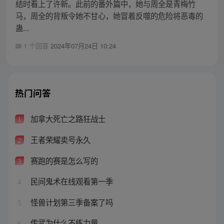
结时看上了许新。此前的番外篇中，她与周全是青梅竹
马，周全的背叛令她不甘心，她冒着反噬的危险将恶毒的
蛊...
1 个回答
2024年07月24日 10:24
热门问答
加拿大死亡之路狂战士
1
王者荣耀卖号永久
2
赛跑的赛是怎么写的
3
民间鬼术在线观看第一季
4
怪兽计划第三季备案了吗
5
传武为什么不练力量
6