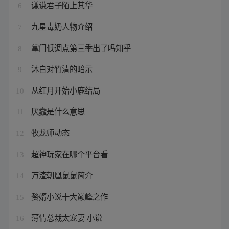
谦谦君子陌上其华
6
九星毒奶人物介绍
7
掌门低调点第三季出了吗知乎
8
沐白对竹清的暗示
9
从红月开始小鹿结局
10
厌蠢是什么意思
11
牧龙师动态
12
超神玩家在哪个平台看
13
万渣朝凰鼠鼠简介
14
赘婿小说十大巅峰之作
15
薄情总裁太宠妻 小说
16