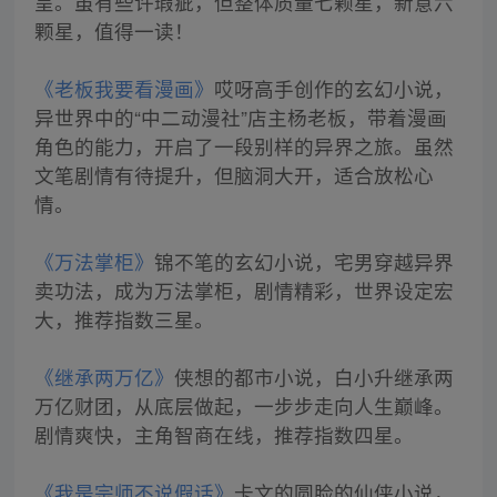
呈。虽有些许瑕疵，但整体质量七颗星，新意六
颗星，值得一读！
《老板我要看漫画》
哎呀高手创作的玄幻小说，
异世界中的“中二动漫社”店主杨老板，带着漫画
角色的能力，开启了一段别样的异界之旅。虽然
文笔剧情有待提升，但脑洞大开，适合放松心
情。
《万法掌柜》
锦不笔的玄幻小说，宅男穿越异界
卖功法，成为万法掌柜，剧情精彩，世界设定宏
大，推荐指数三星。
《继承两万亿》
侠想的都市小说，白小升继承两
万亿财团，从底层做起，一步步走向人生巅峰。
剧情爽快，主角智商在线，推荐指数四星。
《我是宗师不说假话》
卡文的圆脸的仙侠小说，