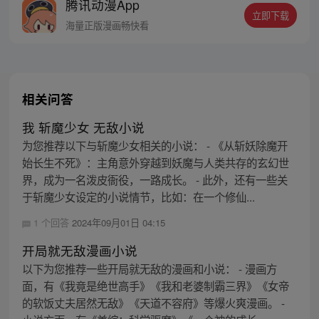
腾讯动漫App
丝群：481670726
立即下载
海量正版漫画畅快看
相关问答
我 斩魔少女 无敌小说
为您推荐以下与斩魔少女相关的小说： - 《从斩妖除魔开
始长生不死》：主角意外穿越到妖魔与人类共存的玄幻世
界，成为一名泼皮衙役，一路成长。 - 此外，还有一些关
于斩魔少女设定的小说情节，比如：在一个修仙...
1 个回答
2024年09月01日 04:15
开局就无敌漫画小说
以下为您推荐一些开局就无敌的漫画和小说： - 漫画方
面，有《我竟是绝世高手》《我和老婆制霸三界》《女帝
的软饭丈夫居然无敌》《天道不容府》等爆火爽漫画。 -