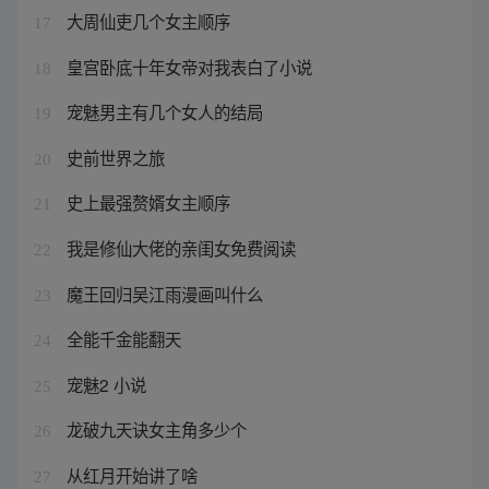
大周仙吏几个女主顺序
17
皇宫卧底十年女帝对我表白了小说
18
宠魅男主有几个女人的结局
19
史前世界之旅
20
史上最强赘婿女主顺序
21
我是修仙大佬的亲闺女免费阅读
22
魔王回归吴江雨漫画叫什么
23
全能千金能翻天
24
宠魅2 小说
25
龙破九天诀女主角多少个
26
从红月开始讲了啥
27