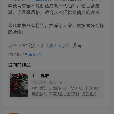
李长青靠着不说假话成就一代仙师。轻喜剧流
派，半悬疑风格，适合喜欢轻松修仙文的读者。
这几本书各有特色，推荐给大家，根据喜好选择
阅读哦！
点击下方链接阅读
《史上最强》
漫画
答案问题点击
举报反馈
提到的作品
史上最强
拾部的部 · 古风 · 战斗
神作预警，未来的科技，复活历史上的16路
英雄猛将，誓要决出史上最强！ 是武圣关云
长、还是西楚霸王项羽，是一人之下的吕奉
先，还是满洲第一勇士鳌拜 两两对决，生死
格斗，最终获胜者，将会获得一个愿望！ 粉