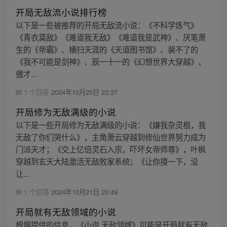
开局无敌流小说排行榜
以下是一些被推荐的开局无敌流小说：《不科学炼气》
《青衣莫敌》《难道我无敌》《难道我是武神》、厌笔萧
生的《帝霸》、横扫天涯的《天道图书馆》、裴不了的
《我不可能是剑神》、辰一十一的《幻想世界大穿越》、
傲才...
1 个回答
2024年10月20日 23:37
开局修为无敌满级的小说
以下是一些开局修为无敌满级的小说：《嫌我杂灵根，我
无敌了你们哭什么》，主角萧云穿越到修仙世界努力成为
门派天才；《交上亿倍灵石入宗，吓坏女帝师尊》，叶枫
穿越到玄天大陆激活无敌败家系统；《让你摸一下，没
让...
1 个回答
2024年10月21日 20:49
开局就有无敌领域的小说
根据提供的信息，《小说 无敌领域》可能是开局就有无敌