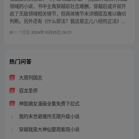
领域的小说，书中主角穿越前壮志难酬，穿越后或许就开
启了无敌领域相关情节，但具体情节未详细提及难以确切
判断。另外还有《什么邪法？我这是正儿八经的正法》...
1 个回答
2024年10月25日 09:31
热门问答
大周列国志
1
驭龙圣师
2
神医嫡女漫画全集免费下拉式
3
我的末世避难所无限升级小说
4
穿越我是大神仙娶周紫雨小说
5