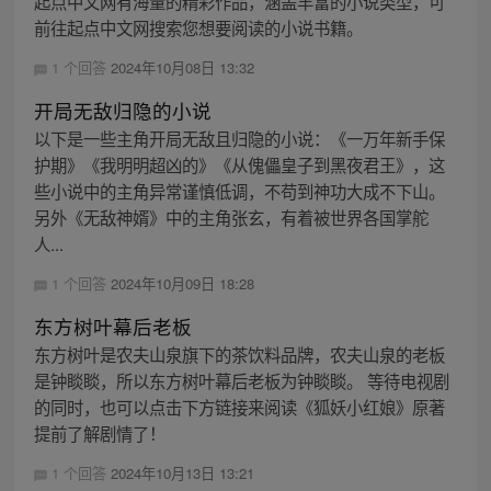
起点中文网有海量的精彩作品，涵盖丰富的小说类型，可
前往起点中文网搜索您想要阅读的小说书籍。
1 个回答
2024年10月08日 13:32
开局无敌归隐的小说
以下是一些主角开局无敌且归隐的小说：《一万年新手保
护期》《我明明超凶的》《从傀儡皇子到黑夜君王》，这
些小说中的主角异常谨慎低调，不苟到神功大成不下山。
另外《无敌神婿》中的主角张玄，有着被世界各国掌舵
人...
1 个回答
2024年10月09日 18:28
东方树叶幕后老板
东方树叶是农夫山泉旗下的茶饮料品牌，农夫山泉的老板
是钟睒睒，所以东方树叶幕后老板为钟睒睒。 等待电视剧
的同时，也可以点击下方链接来阅读《狐妖小红娘》原著
提前了解剧情了！
1 个回答
2024年10月13日 13:21