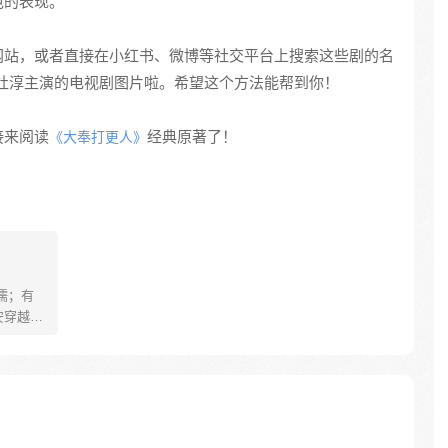
色的表现。
网站，或者直接在小红书、微博等社交平台上搜索这些剧的名
很多杜淳主演的电视剧图片啦。希望这个方法能帮到你！
接来阅读
经典原著了！
《大奉打更人》
儒；有
安穿越醒
就要流
自保，顺
日，结
报小郎君