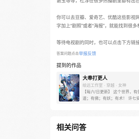
谢玉等等，杜淳在很多热播剧里都有出
你可以去豆瓣、爱奇艺、优酷这些影视
字加上“剧照”或者“海报”，就能找到
等待电视剧的同时，也可以点击下方链
举报反馈
答案问题点击
提到的作品
大奉打更人
绘远工作室 · 穿越 · 女神
【每六/日更新】 这个世界，有
道；有佛；有妖；有术！ 许七
来，发现自己身处囹圄，三日后
放边陲？！ 他起初的梦想只是
便在这个世界里当个富翁悠闲度
果…… 改编自阅文集团作者卖
相关问答
同名小说 QQ群号：799493374