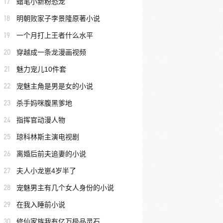
17
蜡笔小新粉恐龙
18
明朝败家子李景隆原著小说
19
一个月打上王者什么水平
20
穿越成一条龙漫画视频
21
魅力宠儿10件套
22
宠魅主角是男是女的小说
23
杀手妈咪腹黑爹地
24
指挥官动漫人物
25
琼科林斯主演电视剧
26
离婚后前夫追妻的小说
27
夫人小龙崽4岁半了
28
宠魅男主有几个女人身份的小说
29
在我入睡前小说
30
修仙家族我有亿万极品灵石