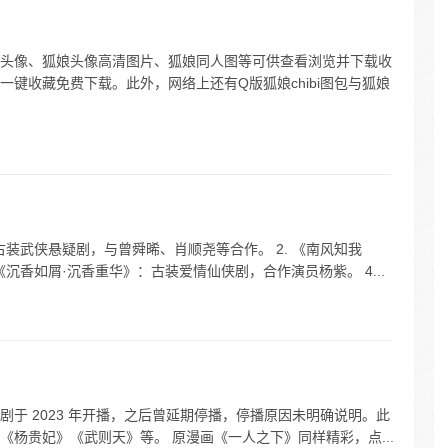
头像、狐娘头像高清图片、狐娘同人图等可供查看浏览并下载收
键收藏免费下载。此外，网络上还有Q版狐娘chibi图包与狐娘
古装武侠悬疑剧，与曾舜晞、肖顺尧等合作。 2. 《南风知我
《沉香如屑·沉香重华》：古装爱情仙侠剧，合作演员杨紫。 4...
于 2023 年开播，之后曾延期停播，停播原因未明确说明。此
杨贵妃》《武则天》等。 原漫画《一人之下》同样精彩，点...