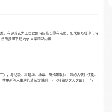
处。有评论认为王仁君跟冯绍峰长得有点像，但未提及杜淳与冯
点击按钮下载 App 立享精彩内容！
侠传三》，与胡歌、霍建华、杨幂、唐嫣等联袂主演的古装仙侠剧。
、林更新等人主演的清装穿越剧。 - 《轩辕剑之天之痕》，与