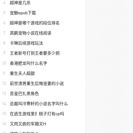
4
超神是几杀
5
宠魅epub下载
6
超神是哪个游戏的段位排名
7
高鹏宠物小说在线阅读
8
卡琳后续游戏玩法
9
王者新号打到王者要多少把
10
香港肥龙叫什么名字
11
重生夫人超甜
12
前世渣男重生后悔宠妻的小说
13
吾皇巴扎黑角色
14
总裁叫冷寒轩的小说名字叫什么
15
在逃生游戏里扌桃子灯有cp吗
16
又肉又欲的军婚文H