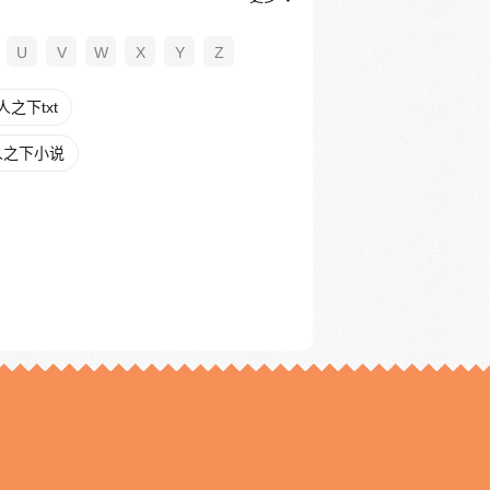
U
V
W
X
Y
Z
之下txt
人之下小说