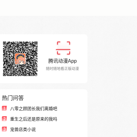
腾讯动漫App
随时随地看正版动漫
热门问答
1
八零之顾团长我们离婚吧
2
重生之后还是原来的我吗
3
宠兽店类小说