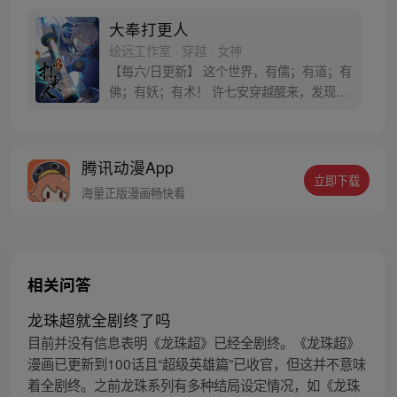
大奉打更人
绘远工作室 · 穿越 · 女神
【每六/日更新】 这个世界，有儒；有道；有
佛；有妖；有术！ 许七安穿越醒来，发现自
己身处囹圄，三日后就要流放边陲？！ 他起
初的梦想只是自保，顺便在这个世界里当个
富翁悠闲度日，结果…… 改编自阅文集团作
腾讯动漫App
者卖报小郎君同名小说 QQ群号：
立即下载
799493374
海量正版漫画畅快看
相关问答
龙珠超就全剧终了吗
目前并没有信息表明《龙珠超》已经全剧终。《龙珠超》
漫画已更新到100话且“超级英雄篇”已收官，但这并不意味
着全剧终。之前龙珠系列有多种结局设定情况，如《龙珠