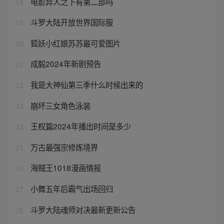
电影异人之下有第二部吗
18
斗罗大陆开放世界国际服
19
狐妖小红娘苏苏最可爱图片
20
成毅2024年新剧预告
21
我是大神仙第三季什么时候出来的
22
崩坏三女角色泳装
23
王权篇2024年播出时间是多少
24
万古最强宗修炼境界
25
海贼王1018漫画情报
26
小舞五年后霸气出场回归
27
斗罗大陆魂师对决最新更新公告
28