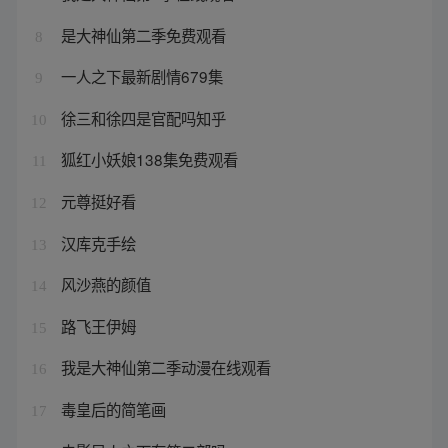
是大神仙第二季免费观看
8
一人之下最新剧情679集
9
徐三和徐四是官配吗知乎
10
狐红小妖娘138集免费观看
11
元尊挺好看
12
汉库克手绘
13
风沙燕的颜值
14
路飞王伊姆
15
我是大神仙第二季动漫在线观看
16
毒皇后的简笔画
17