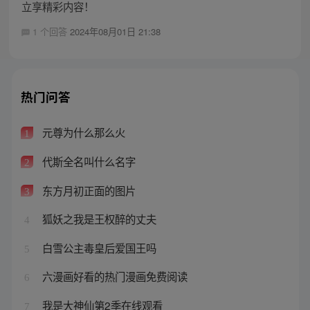
立享精彩内容！
1 个回答
2024年08月01日 21:38
热门问答
元尊为什么那么火
1
代斯全名叫什么名字
2
东方月初正面的图片
3
狐妖之我是王权醉的丈夫
4
白雪公主毒皇后爱国王吗
5
六漫画好看的热门漫画免费阅读
6
我是大神仙第2季在线观看
7