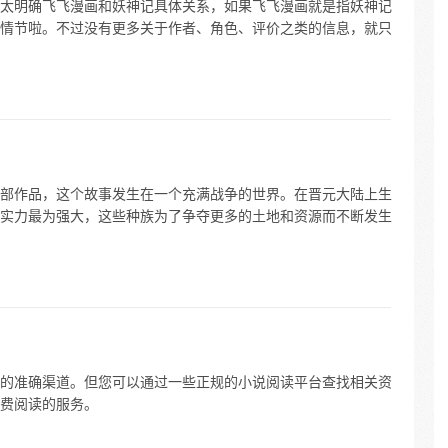
太明确飞飞漫画和妖神记具体关系，如果飞飞漫画就是指妖神记
情节啦。不过没有更多关于作者、角色、评价之类的信息，就只
部作品，这个故事发生在一个充满战争的世界。在晋元大陆上生
实力最为强大，这些种族为了争夺更多的土地和资源而不断发生
的准确渠道。但您可以通过一些正规的小说阅读平台查找相关资
费阅读的服务。