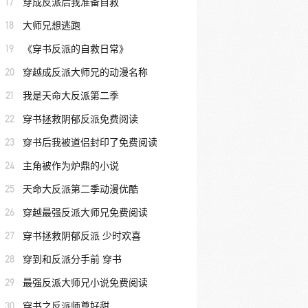
17
穿成反派后我准备自救
18
大师兄想逃跑
19
《穿书反派的自救日常》
20
穿越成反派大师兄的动漫名称
21
我是天命大反派第二季
22
穿书拯救阴郁反派免费阅读
23
穿书后我被道侣封印了免费阅读
24
主角被作为炉鼎的小说
25
天命大反派第二季动漫优酷
26
穿越最强反派大师兄免费阅读
27
穿书拯救阴郁反派 少时欢喜
28
穿到和反派分手前 穿书
29
最强反派大师兄小说免费阅读
30
穿书之反派师尊好甜