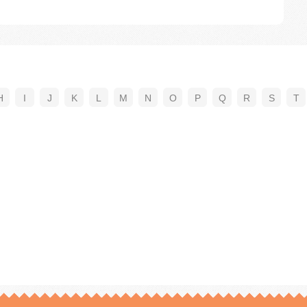
H
I
J
K
L
M
N
O
P
Q
R
S
T