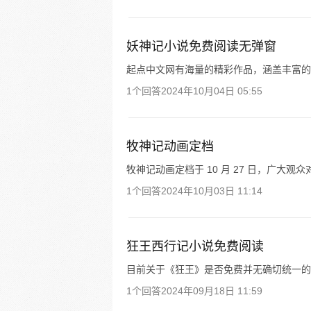
妖神记小说免费阅读无弹窗
起点中文网有海量的精彩作品，涵盖丰富的
1个回答
2024年10月04日 05:55
牧神记动画定档
牧神记动画定档于 10 月 27 日，广大观
1个回答
2024年10月03日 11:14
狂王西行记小说免费阅读
目前关于《狂王》是否免费并无确切统一的
1个回答
2024年09月18日 11:59