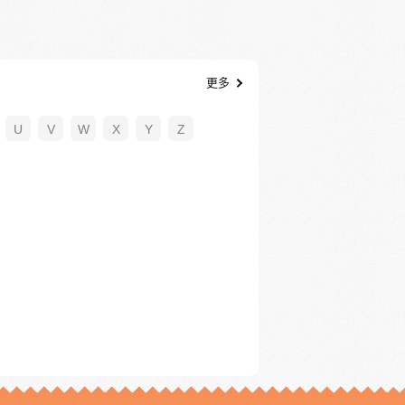
更多
U
V
W
X
Y
Z