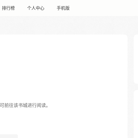
排行榜
个人中心
手机版
可前往该书城进行阅读。