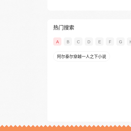
热门搜索
A
B
C
D
E
F
G
阿尔泰尔穿越一人之下小说