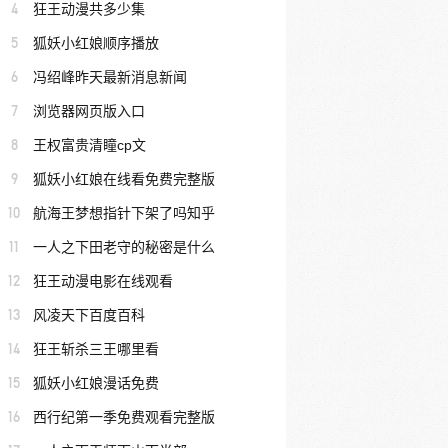
4
狂王动漫共多少集
5
狐妖小红娘顺序播放
6
冯绍峰昨天最新消息新闻
7
浏览器网页版入口
8
王权富贵清瞳cp文
9
狐妖小红娘在线看免费完整版
10
航海王梦想指针下架了吗知乎
11
一人之下田老守的秘密是什么
12
狂王动漫电影在线观看
13
风凌天下百度百科
14
狂王斩杀三王哪里看
15
狐妖小红娘漫话免费
16
西行纪第一季免费观看完整版