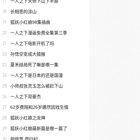
17
一人之下天师下山下半部
18
长相思的涂山
19
狐妖小红娘98集插曲
20
一人之下漫画免费全集第三季
21
一人之下电影开机了吗
22
孙悟空变成大猿猴
23
夏禾结局死了嘛是哪一集
24
一人之下是日本的还是国漫
25
小师叔张灵玉怎么被赶下山
26
一人之下双豪杰
27
62岁费翔和26岁娜然因戏生情
28
狐妖小红娘之龙神
29
狐妖小红娘最新篇是哪一篇了
30
阿修罗 西行纪