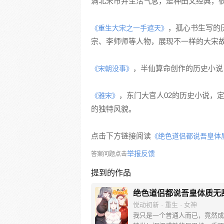
满北宋市井生活气息，是种田文经典，
，孤心书生写的
《重生大宋之一手遮天》
宗、李师师等人物，展现不一样的大宋
，半仙算命创作的历史小说
《宋朝没事》
，东门大官人02的历史小说，
《雅宋》
的独特风貌。
点击下方链接阅读
《绝色道侣都说吾皇体
举报反馈
答案问题点击
提到的作品
绝色道侣都说吾皇体质无
悦动初新 · 重生 · 女神
我只是一个普通人而已，竟然成