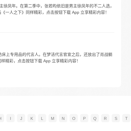
男主徐凤年。在第二季中，张若昀依旧是男主徐凤年的不二人选，
《一人之下》同样精彩，点击按钮下载 App 立享精彩内容！
为梦洁家纺床上专用品的代言人。在梦洁代言官宣之后，还放出了肖战躺
样精彩，点击按钮下载 App 立享精彩内容！
H
I
J
K
L
M
N
O
P
Q
R
S
T