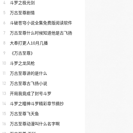
4
斗罗之极光剑
5
万古至尊剧情
6
斗破苍穹小说全集免费版阅读软件
7
万古至尊什么时候知道他是古飞扬
8
大奉打更人10月几播
9
《万古至尊》
10
斗罗之龙凤枪
11
万古至尊讲的是什么
12
万古至尊古飞扬小说
13
开局我竟成了封号斗罗
14
斗罗之瞳神斗罗精彩章节摘抄
15
万古至尊飞天鱼
16
万古至尊动漫叫什么名字啊