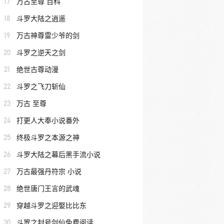
17
万古至尊 百科
18
斗罗大陆之逍遥
19
万古神尊雷少爷的剑
20
斗罗之逆天之剑
21
绝世古尊动漫
22
斗罗之飞刀斩仙
23
万古 至尊
24
打更人大奉小说番外
25
终极斗罗之本源之神
26
斗罗大陆之幕后黑手流小说
27
万古最强丹符宗 小说
28
绝世唐门王言的武魂
29
穿越斗罗之迎娶比比东
30
斗罗之封号剑仙免费阅读