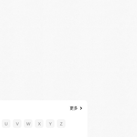
更多
U
V
W
X
Y
Z