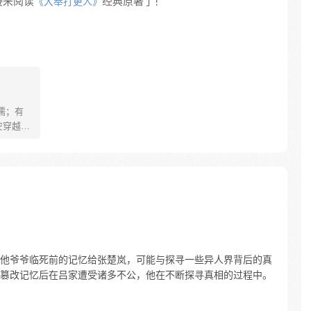
接来阅读
经典原著了！
《大奉打更人》
儒；有
安穿越醒
就要流
自保，顺
日，结
报小郎君
他爷爷临死前的记忆给张楚岚，可能与探寻一些异人界背后的真
篡改记忆后在吕家遭受诸多不公，他在不断探寻真相的过程中。