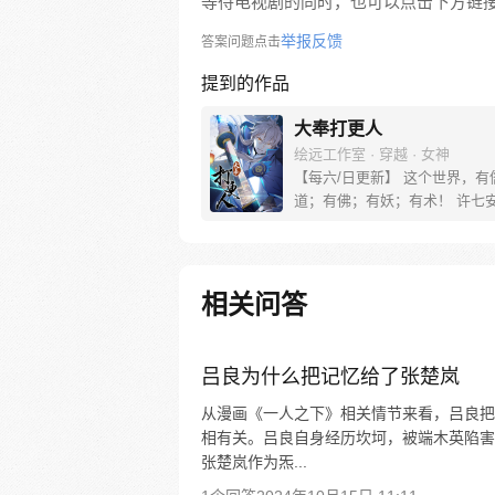
等待电视剧的同时，也可以点击下方链
举报反馈
答案问题点击
提到的作品
大奉打更人
绘远工作室 · 穿越 · 女神
【每六/日更新】 这个世界，有
道；有佛；有妖；有术！ 许七
来，发现自己身处囹圄，三日后
放边陲？！ 他起初的梦想只是
便在这个世界里当个富翁悠闲度
果…… 改编自阅文集团作者卖
相关问答
同名小说 QQ群号：799493374
吕良为什么把记忆给了张楚岚
从漫画《一人之下》相关情节来看，吕良把
相有关。吕良自身经历坎坷，被端木英陷害
张楚岚作为炁...