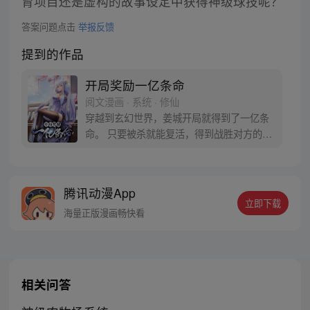
育项目还是虚构的故事设定中获得神级球技呢？
答案问题点击
举报反馈
提到的作品
开局奖励一亿条命
阅文漫画 · 系统 · 修仙
穿越到玄幻世界，姜城开局就得到了一亿条
命。 只要被杀就能复活，得到战胜对方的随
机能力。从此，他期盼的事情就是被杀。
“系兄弟就来砍我！” “杀我！” 反派boss：小
小姜城，如此跳脚，如你所愿！ 【叮，宿主
腾讯动漫App
复活…】
立即下载
海量正版漫画畅快看
相关问答