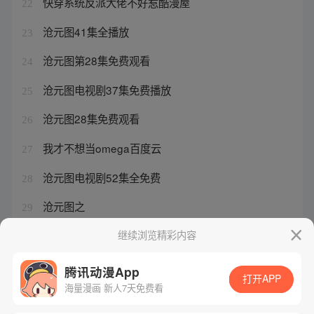
快穿系统反派大佬不好惹酷漫屋
22
沧元图41集全播放
23
沧元图第28集免费观看
24
沧元图电视剧37集免费播放
25
沧元图28集免费观看
26
我才不想当omega百度云
27
沧元图电视剧52集全免费
28
沧元图之
29
沧元图44集预告解析
继续浏览精彩内容
30
腾讯动漫App
打开APP
海量漫画 新人7天免费看
腾讯漫画
起点读书
QQ阅读