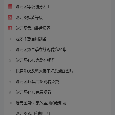
沧元图等级划分孟川
1
沧元图妖族等级
2
沧元图孟川最后境界
3
我才不想当用剑第一
4
沧元图第二季在线观看第39集
5
沧元图45集完整在哪看
6
快穿系统反派大佬不好惹漫画图片
7
沧元图44集完整观看免费
8
沧元图44集免费观看
9
沧元图第28集的孟川的老朋友
10
沧元图孟川和柳七月
11